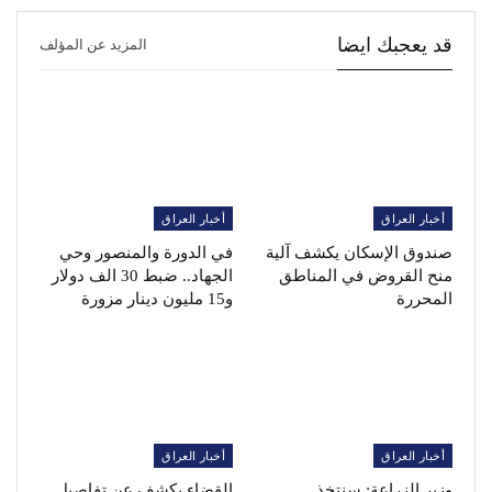
قد يعجبك ايضا
المزيد عن المؤلف
أخبار العراق
أخبار العراق
صندوق الإسكان يكشف آلية
في الدورة والمنصور وحي
منح القروض في المناطق
الجهاد.. ضبط 30 الف دولار
المحررة
و15 مليون دينار مزورة
أخبار العراق
أخبار العراق
وزير الزراعة: سنتخذ
القضاء يكشف عن تفاصيل