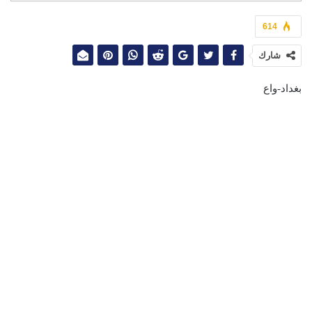
614
شارك
بغداد-واع