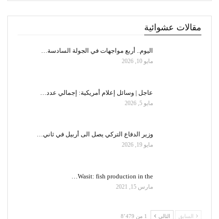
مقالات عشوائية
اليوم.. أربع مواجهات في الجولة السادسة…
مايو 10, 2026
عاجل | وسائل إعلام أمريكية: إجمالي عدد…
مايو 5, 2026
وزير الدفاع التركي يصل الى أربيل في ثاني…
مايو 19, 2026
Wasit: fish production in the…
مارس 15, 2021
السابق
التالي
1 من 8٬479