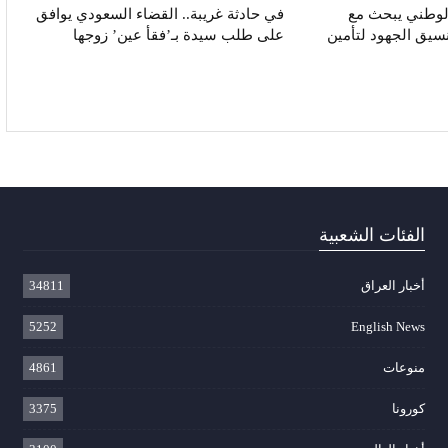
الوطني يبحث مع
في حادثة غريبة.. القضاء السعودي يوافق
نسيق الجهود لتأمين
على طلب سيدة بـ’فقأ عين’ زوجها
الفئات الشعبية
أخبار العراق
34811
5252
English News
منوعات
4861
كورونا
3375