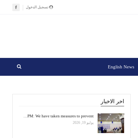
تسجيل الدخول
English News
اخر الاخبار
PM: We have taken measures to prevent…
يوليو 19, 2026