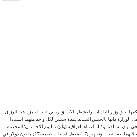
ها بحق وزير البلديات والاشغال الأسبق رياض عبد الحمزة عبد الرزاق
الوزارة ذاتها بالحبس الشديد لمدة سنتين لكل واحد منهما استنادا
لاعلى في بيان له تلقته وكالة الانباء العراقية (واع) ، اليوم الاحد ، أن"المحكمة
المختصة بنظر دعاوى النزاهة أصدرت حكمها بحق المذكورين جراء اخلالهما بعقد نصب وتجهيز (17) معمل اسفلت بقيمة (25) مليون دولار في