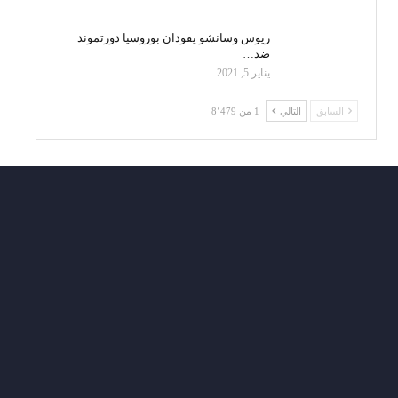
ريوس وسانشو يقودان بوروسيا دورتموند
ضد…
يناير 5, 2021
السابق
التالي
1 من 8٬479