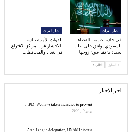
أخبار العراق
أخبار العراق
في حادثة غريبة.. القضاء
القوات الأمنية تباشر
السعودي يوافق على طلب
بالانتشار قرب مراكز الاقتراع
سيدة بـ’فقأ عين’ زوجها
في بغداد والمحافظات
السابق
التالي
اخر الاخبار
PM: We have taken measures to prevent…
يوليو 19, 2026
Arab League delegation, UNAMI discuss…