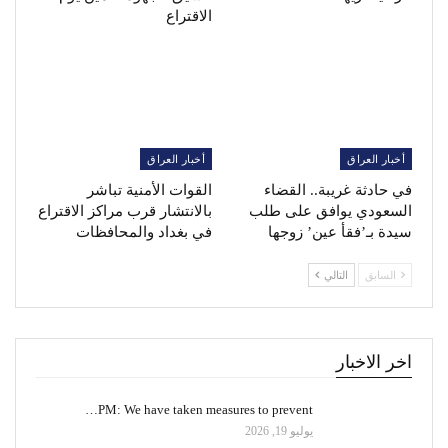
الاقتراع
أخبار العراق
أخبار العراق
في حادثة غريبة.. القضاء
القوات الأمنية تباشر
السعودي يوافق على طلب
بالانتشار قرب مراكز الاقتراع
سيدة بـ’فقأ عين’ زوجها
في بغداد والمحافظات
السابق
التالي
اخر الاخبار
PM: We have taken measures to prevent…
يوليو 19, 2026