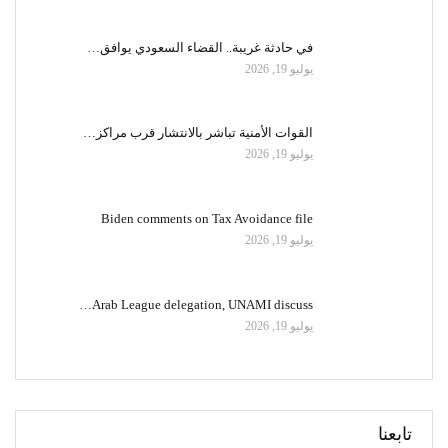
في حادثة غريبة.. القضاء السعودي يوافق…
يوليو 19, 2026
القوات الأمنية تباشر بالانتشار قرب مراكز…
يوليو 19, 2026
Biden comments on Tax Avoidance file
يوليو 19, 2026
Arab League delegation, UNAMI discuss…
يوليو 19, 2026
تابعنا