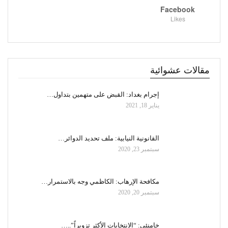
Facebook
Likes
مقالات عشوائية
إجرام بغداد: القبض على متهمين بتداول…
يناير 18, 2021
القانونية النيابية: ملف تحديد الدوائر…
سبتمبر 23, 2020
مكافحة الإرهاب: الكاظمي وجه بالاستمرار…
سبتمبر 20, 2020
خامنئي: “الانتخابات الأكثر تزويراً”..…