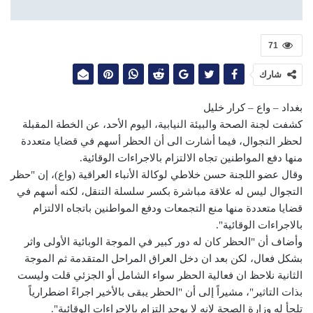
71
شارك
بغداد – واع – كرار خليل
كشفت لجنة الصحة والبيئة النيابية، اليوم الأحد، عن الخطة المقبلة
لحظر التجوال، فيما أشارت الى أن الحظر أسهم في قضايا متعددة
منها دفع المواطنين تجاه الالتزام بالاجراءات الوقائية.
وقال عضو اللجنة حسن خلاطي لوكالة الأنباء العراقية (واع)، إن "حظر
التجوال ليس له علاقة مباشرة بكسر سلسلة التنقل، لكنه أسهم في
قضايا متعددة منها منع التجمعات ودفع المواطنين باتجاه الالتزام
بالاجراءات الوقائية".
وأضاف أن "الحظر كان له دور كبير في الموجة الوبائية الأولى واثر
بشكل فعال، لكن بعد ان دخل العراق المراحل المتقدمة ثم الموجة
الثانية نلاحظ ان فعالية الحظر سواء الشامل أو الجزئي قلت وليست
بذات التاثير"، مشيراً إلى أن "الحظر يبقى بالأخير اجراءً اضطرارياً
تلجأ له وزارة الصحة لانه لا يوجد التزام بالاجراءات الوقائية".