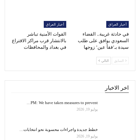
أخبار العراق
أخبار العراق
في حادثة غريبة.. القضاء
القوات الأمنية تباشر
السعودي يوافق على طلب
بالانتشار قرب مراكز الاقتراع
سيدة بـ’فقأ عين’ زوجها
في بغداد والمحافظات
السابق
التالي
اخر الاخبار
PM: We have taken measures to prevent…
يوليو 19, 2026
خطط جديدة واجراءات محسوبة نحو انتخابات…
يوليو 19, 2026