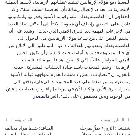
الضغط دفع هؤلاء الإرهابيين لتنفيذ عملياتهم الإرهابية، لاسيما العملية
الانتحارية في بغداد، لإيصال رسالة بأن العاصمة ليست آمنة". وأكد
الخفاجي أن "العاصمة بغداد آمنة، وقواتنا الأمنية وقدراتها وامكانياتها
قادرة على التصدي وإيقاف أي هجوم"، لافتاً الى أنه "تم إتخاذ العديد
من الإجراءات المهمة بعد الخرق الأمني الذي حدث". وشدد على أنه
"سيتم القبض على من ساعد هؤلاء الإرهابيين في الدخول الى
العاصمة بغداد، وتقديمهم للعدالة"، داعيا "المواطنين الى الإبلاغ عن
أي حالة مشبوهة قد يراها أمامه، حيث لا بد من أن يكون الحس
الأمني للمواطن عالياً، لكي لا نصبح أهدافاً سهلة للتنظيمات
الإرهابية". وختم المتحدث باسم قيادة العمليات المشتركة، حديثه
بالقول: إن "عصابات داعش لا تمتلك القدرة لمواجهة قواتنا الأمنية
وما نقوم به من ضغط على هذه المجموعات الإرهابية يدفعها الى
محاولة خرق الأمن، ولكننا الآن في مرحلة إنهاء وجود عصابات داعش
من الوجود، ونحن مصممون على ذلك". العراق
المصدر
السابق بوست
القادم بوست
شنيشل: الزوراء يمرُّ بمرحلة
المنافذ: ضبط مواد مخالفة
جيدة ولن يكون صيداً سهلاً
للضوابط في مطار البصرة