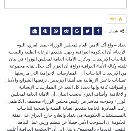
663
شارك
بغداد – واع أكد الأمين العام لمجلس الوزراء حميد الغزي، اليوم
الأربعاء، أن الحكومة العراقية وجهت بتقديم الرعاية الطبية والصحية
للناجيات الإيزيديات. وذكرت الأمانة العامة لمجلس الوزراء في بيان
تلقته وكالة الأنباء العراقية (واع)، أن الغزي أكد خلال لقائه مجموعة
من الإيزيديات الناجيات أن "الممارسات الإجرامية التي مارستها
عصابات داعش الإرهابية ضد أهلنا الإيزيديين، ترفضها الشرائع والأديان
والطوائف كافة وإنها بعيدة كل البعد عن الممارسات الإنسانية
والأخلاقية. وأضاف الغزي بحسب البيان، أن الأمانة العامة لمجلس
الوزراء وبتوجيه مباشر من رئيس مجلس الوزراء مصطفى الكاظمي،
رعت المبادرة الخاصة بتقديم العناية الطبية والصحية للناجيات
بالمستشفيات الحكومية في بغداد والعلاج خارج العراق على نفقة
الحكومة إن استوجب الأمر، فضلاً عن تنظيم ورش عمل للتأهيل
النفسي للاندماج بالمجتمع". وأشار إلى أن "الحكومة العراقية أعلنت