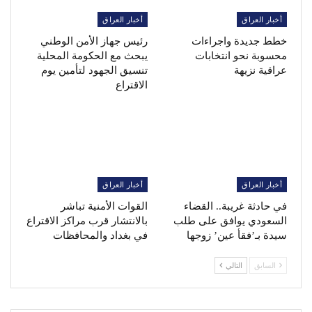
أخبار العراق
أخبار العراق
خطط جديدة واجراءات
رئيس جهاز الأمن الوطني
محسوبة نحو انتخابات
يبحث مع الحكومة المحلية
عراقية نزيهة
تنسيق الجهود لتأمين يوم
الاقتراع
أخبار العراق
أخبار العراق
في حادثة غريبة.. القضاء
القوات الأمنية تباشر
السعودي يوافق على طلب
بالانتشار قرب مراكز الاقتراع
سيدة بـ’فقأ عين’ زوجها
في بغداد والمحافظات
السابق
التالي