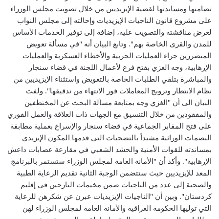
تضامنها ومساندتها لقضية الإيزيديين من خلال تصويت مجلس الوزراء
على مشروع قانون الناجيات الإيزيديات وإحالته إلى مجلس النواب
لغرض مناقشته والتصويت عليه، إضافة إلى توفير الخدمات الأساس
للمدن والقرى الخاصة بهم". وتابع البيان أنه "في مسألة تعويض
المتضررين جراء العمليات الحربية والأخطاء العسكرية والعمليات
الإرهابية، وجه الغزي بفتح فرع لأعمال اللجنة في قضاء سنجار
والمباشرة بتلقي الطلبات الخاصة بالتعويض واستثناء الإيزيديين من
نظام الانتظار وترويج المعاملات فور الانتهاء من تدقيقها". ولفت
البيان الى أن "الغزي وجه بمتابعة مسألة البحث عن المختطفين
والمفقودين من خلال التنسيق مع الجهات ذات العلاقة والعمل الفوري
على فتح المقابر الجماعية في قضاء سنجار والإسراع بعملية مطابقة
البصمات الوراثية مشيداً بالتضحيات التي قدمها المكون الإيزيدي
بمساندته للقوات الأمنية والحشد الشعبي في مقارعة عصابات داعش
الإرهابية". وأكد أن "الأمانة العامة لمجلس الوزراء ستستمر بالبرنامج
المعد للإيزيديين حيث ستتضمن الوجبة الثانية تقديم الرعاية الطبية
والصحية إلى عدد من الناجيات ضمن مخيمات النازحين في إقليم
كردستان". وبين أن "الناجيات الإيزيديات عبرن عن شكرهن للرعاية
التي توليها الحكومة العراقية والأمانة العامة لمجلس الوزراء لهن