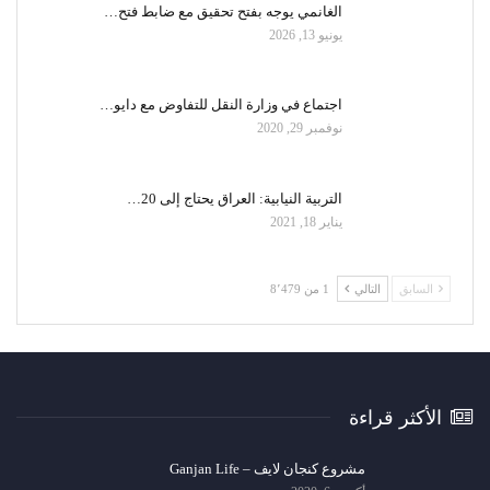
الغانمي يوجه بفتح تحقيق مع ضابط فتح…
يونيو 13, 2026
اجتماع في وزارة النقل للتفاوض مع دايو…
نوفمبر 29, 2020
التربية النيابية: العراق يحتاج إلى 20…
يناير 18, 2021
السابق
التالي
1 من 8٬479
الأكثر قراءة
مشروع كنجان لايف – Ganjan Life