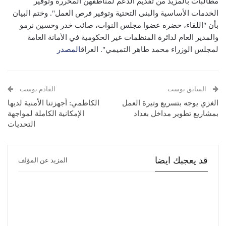
مطالبات بالمزيد من تقديم الدعم لمناطقهن المحررة وتوفير
الخدمات الأساسية والبنى التحتية وتوفير فرص العمل". وختم البيان
بأن "اللقاء، حضره عضوا مجلس النواب، صائب خدر وحسين نرمو
والمدير العام لدائرة المنظمات غير الحكومية في الأمانة العامة
لمجلس الوزراء محمد طاهر التميمي". العراق
المصدر
السابق بوست
القادم بوست
الغزي يوجه بتسريع وتيرة العمل
الكاظمي: أجهزتنا الأمنية لديها
بمشاريع تطوير مداخل بغداد
الإمكانية الكاملة لمواجهة
التحديات
قد يعجبك ايضا
المزيد عن المؤلف