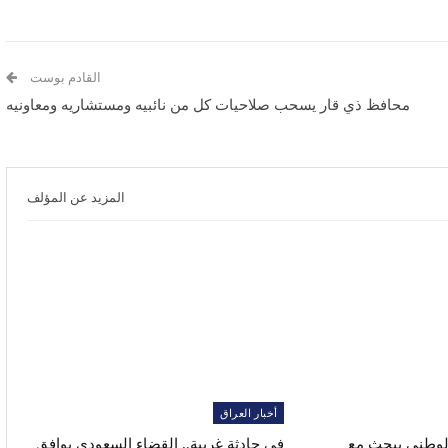
القادم بوست
محافظ ذي قار يسحب صلاحيات كل من نائبيه ومستشاريه ومعاونيه
المزيد عن المؤلف
أخبار العراق
الوطني يبحث مع
في حادثة غريبة.. القضاء السعودي يوافق