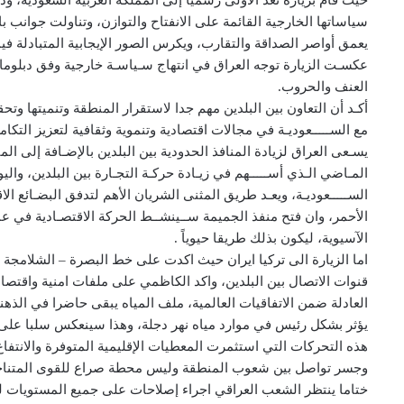
حيث قام بزيارة تعد الاولى رسميا إلى المملكة العربية السعودية، ود
سياساتها الخارجية القائمة على الانفتاح والتوازن، وتناولت جوانب 
يعمق أواصر الصداقة والتقارب، ويكرس الصور الإيجابية المتبادلة فيما
عكسـت الزيارة توجه العراق في انتهاج سـياسـة خارجية وفق دبلوماسـي
العنف والحروب.
أكـد أن التعاون بين البلدين مهم جدا لاستقرار المنطقة وتنميتها وت
مع الســـــعوديـة في مجالات اقتصادية وتنموية وثقافية لتعزيز التكام
يسـعى العراق لزيادة المنافذ الحدودية بين البلدين بالإضـافة إلى ال
المـاضي الـذي أســـــهم في زيـادة حركـة التجـارة بين البلدين، والي
الســـــعوديـة، ويعـد طريق المثنى الشريان الأهم لتدفق البضـائع ال
الأحمر، وان فتح منفذ الجميمة ســينشــط الحركة الاقتصـادية في عمو
الآسيوية، ليكون بذلك طريقا حيوياً .
اما الزيارة الى تركيا ايران حيث اكدت على خط البصرة – الشلامجة ال
قنوات الاتصال بين البلدين، واكد الكاظمي على ملفات امنية واقتصا
العادلة ضمن الاتفاقيات العالمية، ملف المياه يبقى حاضرا في الذه
يؤثر بشكل رئيس في موارد مياه نهر دجلة، وهذا سينعكس سلبا على الث
هذه التحركات التي استثمرت المعطيات الإقليمية المتوفرة والانت
وجسر تواصل بين شعوب المنطقة وليس محطة صراع للقوى المتناح
ختاما ينتظر الشعب العراقي اجراء إصلاحات على جميع المستويات 