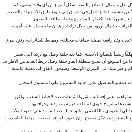
لال نقل وإيصال البضائع والنفط بشكل أسرع من أي وقت مضى، كما
 طن سنويًا، ويهدف فضلاً عن تنشيط قطاع النقل في العراق إلى تنويع طرق الاستيراد والتصدير،
راقية بشمال أوروبا من خلال تركيا، و هذان ما يضفيان عليه أهمية
كما سيتم بناء مخازن للحبوب وأبراج وساحبات هوائية وأحزمة ناقلة عدد 2 و22 رافعة نمطية بطاقات مختلفة، ومهابط للطائرات، وفتح طرق
ا رئيساً للبضائع الأجنبية، كما تعد حلقة وصل مع تركيا التي تعتبر
ذا من المتوقع أن تصبح منطقة الفاو حلقة وصل تربط العديد من الأطراف
الم وأكبر ميناء في الشرق الأوسط، وسيحول الفاو إلى مدينة عالمية
ذات صلة وبالتفاصيل على أهمية المشروع على المستوى المحلي
لما راهنوا على إفشاله ونشروا إشاعات عدة لإحباط الشعب، ولكن
شهدها مشروح حيوي لمنطقة حيوية بمواردها وجرافتيها .
ر الحدودية معبر منديلي الحدودي ، الكاظمي اطلق حملة ضد الفساد على حدود البلاد ،
ئع المستوردة بشكل صحيح. وإن حدود العراق أصبحت “مرتعا للفاسدين”.