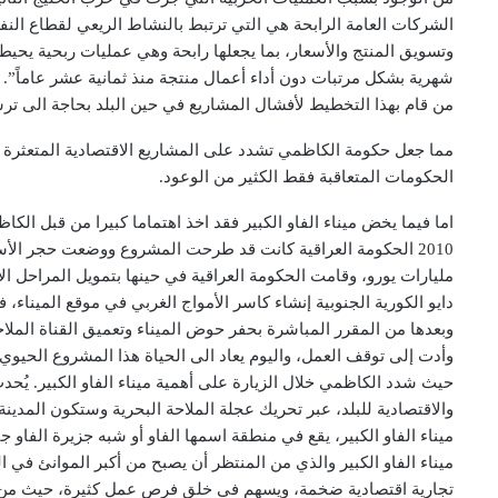
الشركات العامة الرابحة هي التي ترتبط بالنشاط الريعي لقطاع النفط
شهرية بشكل مرتبات دون أداء أعمال منتجة منذ ثمانية عشر عاماً”.
من قام بهذا التخطيط لأفشال المشاريع في حين البلد بحاجة الى ترشي
مما جعل حكومة الكاظمي تشدد على المشاريع الاقتصادية المتعثرة وا
الحكومات المتعاقبة فقط الكثير من الوعود.
اما فيما يخض ميناء الفاو الكبير فقد اخذ اهتماما كبيرا من قبل الك
مليارات يورو، وقامت الحكومة العراقية في حينها بتمويل المراحل
دايو الكورية الجنوبية إنشاء كاسر الأمواج الغربي في موقع الميناء،
وبعدها من المقرر المباشرة بحفر حوض الميناء وتعميق القناة الملاحي
وأدت إلى توقف العمل، واليوم يعاد الى الحياة هذا المشروع الحيوي.
حيث شدد الكاظمي خلال الزيارة على أهمية ميناء الفاو الكبير. يُحدث
والاقتصادية للبلد، عبر تحريك عجلة الملاحة البحرية وستكون المدين
ميناء الفاو الكبير، يقع في منطقة اسمها الفاو أو شبه جزيرة الف
ميناء الفاو الكبير والذي من المنتظر أن يصبح من أكبر الموانئ في 
تجارية اقتصادية ضخمة، ويسهم في خلق فرص عمل كثيرة، حيث من المتوقع أن ي