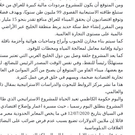
ومن المتوقع أن يكون للمشروع مردودات مالية كبيرة للعراق من خ
ستبلغ طاقته الاستيعابية القصوى 99 مليون
وتوقع اقتصاديون أن يحقق الميناء للعراق منافع تقدر بنحو 15 مليار دينار شهريًا عند اكتمال المشروع وعمله بطاقته القصوى.
ومن المقرر إنشاء خط سكة حديد يربط منطقة الخليج عبر الأراضي الع
عالمية على مستوى التجارة العالمية.
دولية وإقامة معامل لمعالجة المياه ومحطات للوقود.
كما يعد المشروع حلقة وصل بين دول الخليج العربي التي تعتبر مستهلكً
مستهلكًا رئيساً للنفط، وفي نفس الوقت المصدر الرئيس للبضائع، ل
مع بعضها، ميناء الفاو من المتوقع أن يصبح من أكبر الموانئ في الع
تجارية اقتصادية ضخمة، ويسهم في خلق فرص عمل كثيرة.
هذا ما نشر مركز الروابط للبحوث والدراسات الاستراتيجية بمقال 
والعالمي،
واليوم حكومة الكاظمي تعيد الحياة للمشروع الاستراتيجي الذي طا
المشروع ينطلق اليوم رسميا ، حيث مسيرة اعمار وإصلاح اقتصادي ي
في السياق بتاريخ 12/07/2020 في ما يخص المعاب
قائلا إن ملايين الدولارات تضيع بسبب عدم فرض ضرائب على البضا
العلاقات الدبلوماسية