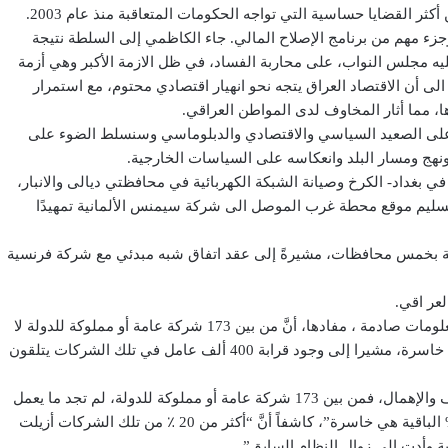
ترتبط الإصلاحات في العراق بحملة ضد الفساد، كانت هذه واحدة من أكثر القضايا حساسية التي تواجه الحكومات المتعاقبة منذ عام 2003.
 مهم من برنامج الإصلاح المالي. جاء الكاظمي إلى السلطة نتيجة
، الذي وافق عليه مجلس النواب، على محاربة الفساد، في ظل الازمة الأكبر وهي أزمة
 من عام ٢٠٢٠ كانت التوقعات تشير الى أن الاقتصاد العراق يتجه نحو انهيار اقتصادي محتوم، مع استمرار
، مما أثار المخاوف لدى المواطن العراقي.
ومة الكاظمي على الصعيد السياسي والاقتصادي والدبلوماسي وسنسلط الضوء على
نهج ومسار البلد وانعكاسه على السياسات الخارجية.
 بغداد- الكرخ وصيانة الشبكة الكهربائية في محافظتي ديالى والانبار،
 تسليم موقع محطة غرب الموصل الى شركة سيمنس الألمانية تمهيدًا
ية بخمس محافظات، مشيرةً إلى عقد اتفاق شبه مبدئي مع شركة فرنسية
عر اقي.
وكشف مظهر محمد صالح المستشار المالي لمصطفى الكاظمي معلومات صادمة ، مفادها، أنَّ من بين 173 شركة عامة أو مملوكة للدولة لا
يوجد منها سوى 28 ٪ تعمل وتحقق الربح, والباقي 72 % تعد شركات خاسرة، مشيرا إلى وجود قرابة 400 ألف عامل في تلك الشركات يتلقون
إنَّه “منذ عام 2003 تعرض نشاط الانتاج للقطاع الحكومي إلى التوقف والإهمال، فمن بين 173 شركة عامة أو مملوكة للدولة، لم تجد ما يعمل
منها فعلياً في الوقت الحاضر ويحقق الربح سوى 28 ٪، بينما الـ72 % الباقية هي خاسرة”، كاشفاً أنَّ “أكثر من 20 ٪ من تلك الشركات أزيلت
ة وأدت إلى زوال النظام السابق”.