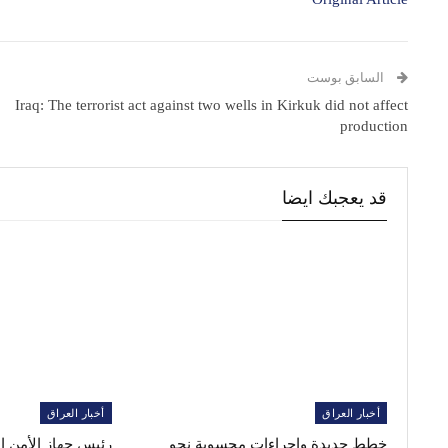
السابق بوست
Iraq: The terrorist act against two wells in Kirkuk did not affect
production
قد يعجبك ايضا
أخبار العراق
أخبار العراق
خطط جديدة واجراءات محسوبة نحو
رئيس جهاز الأمن 