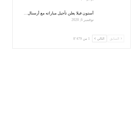
أستون فيلا يعلن تأجيل مباراته مع أرسنال…
نوفمبر 6, 2020
السابق
التالي
1 من 8٬479