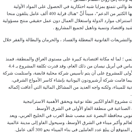
 والتي تتمتع بمزايا شبه احتكارية في الحصول على المواد الأولية
وتسويق المنتج والأسعار، بما يجعلها رابحة وهي عمليات ربحية يحيطها الكثير من الدعم”، مبيناً أنَّ “هناك قرابة 400 ألف عامل يتلقون منحا
 استنزاف موارد الدولة واستغلال العمال دون عمل حقيقي منتج مسؤولية
د واقتصاد وتنمية وتاهيل لجميع المشاريع .
لتشريعات القانونية المعطلة والفساد ، والحرمان والبطالة والفقر خلال
اظمي ؛ لما له مكانة اقتصادية كبيرة على مستوى العراق والمنطقة، فمنذ
2010 الحكومة العراقية كانت قد طرحت المشروع ووضعت حجر الأساس في أبريل نيسان من ذلك العام، وقد قدرت تكلفة المشروع بـ 4.4
 الأولى للمشروع على أن يتم تأسيس شركة محلية قابضة، واستلمت شركة
 فيما قامت شركة أرشيرودون اليونانية بإنشاء كاسر الأمواج الشرقي،
ة للميناء، ولكنه واجه العديد من المشاكل المالية التي أعاقت إكماله
 مشروع الفاو الكبير نقلة نوعية ويحقق الأهمية الاستراتيجية
ة الصناعية في منطقة الفاو الأولى في الشرق الأوسط.
او جنوبي محافظة البصرة عند مصب شط العرب في الخليج العربي، ويعد
العالم وأكبر ميناء في الشرق الأوسط، وسيحول الفاو إلى مدينة عالمية
بلغ عدد العاملين في بناء الميناء نحو 300 ألف عامل.