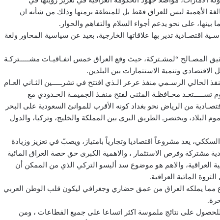
ولة الامارات، مواصلا جهود الحكومة العراقية في تعزيز رؤيتها في
بالغة الأهمية ليس للعراق فقط بل للمنطقة برمتها وذلك من شأنه ان
 بينها، على نحو يدعم أجواء السلام والتفاهم والحوار.
ة اقتصـادية تدير بها علاقاتها الخارجية، بعيد عن سياسية المحاور ولغة
حقيق المصـالح “لمشـتركة، حيث وقع العراق خمس اتفـاقيـات مشـــــتركـة
ل الاقتصادي وتنمية الاستثمارات بين البلدين.
منفذ الحالي الرسـمي منفذ عرعر الـذي افتتح في تشرـــــين الثـاني العـام
وم تســـــتعـد محـافظـة المثنى لفتح منفـذ الجميمـة الحـدودي مع
اقتصـادية من الرياض نحو بغداد كونه الأقرب للموانئ السعودية على البحر
م البلاد، ويختصرـ الطريق البري بين المملكة والخليج، وتركيا، والدول
سككي، يعد مشروعاً اقتصاديا وتجارياً بامتياز، ويصبّ في تعزيز وزيادة
دية مشتركة وفرص الاستثمار ، والاهمية الكبرى حق حصة العراق المائية
نية العراقية، والاهم هو موضوع سد أليسو التركي الذي من الممكن أن
روة المائية العراقية.
فاع مما يملكه العراق من عمق حضاري وجغرافي ليكون قلب الوطن العربي
رة.
للحصول على نتائج ملموسة اكثر اتساعا على جميع القطاعات ، ومن