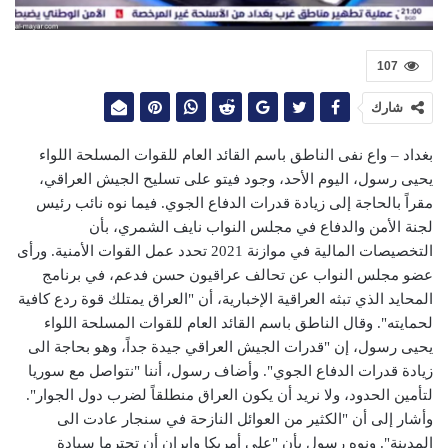
107
شارك
بغداد – واع نفى الناطق باسم القائد العام للقوات المسلحة اللواء
يحيى رسول، اليوم الأحد، وجود فيتو على تسليح الجيش العراقي،
مقراً بالحاجة إلى زيادة قدرات الدفاع الجوي. فيما نوه نائب رئيس
لجنة الأمن والدفاع في مجلس النواب نايف الشمري، بأن
التخصيصات المالية في موازنة 2021 تحدد عمل القوات الأمنية. ورأى
عضو مجلس النواب عن تحالف عراقيون حسن فدعم، في برنامج
المحايد الذي تبثه العراقية الإخبارية، أن "العراق يمتلك قوة ردع كافية
لحمايته". وقال الناطق باسم القائد العام للقوات المسلحة اللواء
يحيى رسول، إن "قدرات الجيش العراقي جيدة جداً، وهو بحاجة الى
زيادة قدرات الدفاع الجوي". وأضاف رسول، أننا "نتواصل مع سوريا
لتأمين الحدود، ولا نريد أن يكون العراق منطلقاً لضرب دول الجوار".
وأشار إلى أن "الكثير من العوائل النازحة في سنجار عادت الى
المدينة". ونوه رسول بأن "على أمريكا وإيران أن تحترما سيادة