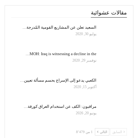
مقالات عشوائية
السعيد تعلن عن المشاريع القومية المٌدرجة…
يوليو 30, 2020
MOH: Iraq is witnessing a decline in the…
نوفمبر 29, 2020
الكعبي يدعو إلى الإسراع بحسم مسألة تعيين…
أكتوبر 15, 2020
مراقبون: الكف عن استخدام العراق كورقة…
يونيو 20, 2026
السابق
التالي
1 من 8٬479