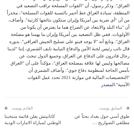
العراق". وذكر رسول، أن "القوات المسلحة تراقب التصعيد في
المنطقة، سيادة العراق خط أحمر بالنسبة للقوات المسلحة"، محذراً
من أن "أي ضربة بين أمريكا وإيران ستكون نتائجها كارثية". وأضاف،
أن "بناء البلد والابتعاد عن الصراع هما ما يفترض أن يكونا من
الأولويات، ففي ظل التصعيد بين أمريكا وإيران ما يهمنا هو مصلحة
العراق". وتابع أنه "لا يوجد فيتو على تسليح الجيش العراقي". بدوره
قال نائب رئيس لجنة الأمن والدفاع النيابية نايف الشمري، إننا "لدينا
رجال قادرون على الدفاع عن العراق، وجميع الدول تبحث عن
مصالحها وليس لها علاقة بمصلحة العراق"، مؤكداً على أن "العراق
بأمس الحاجة لمنظومة دفاع جوي". وأضاف الشمري أن
"التخصيصات المالية في موازنة 2021 تحدد عمل القوات
الأمنية".
المصدر
السابق بوست
القادم بوست
طوق أمني حول بغداد بحثاً عن
كاتانيتش يعلن قائمة منتخبنا
مطلقي الصواريخ …
الوطني لمباراة الامارات الودية