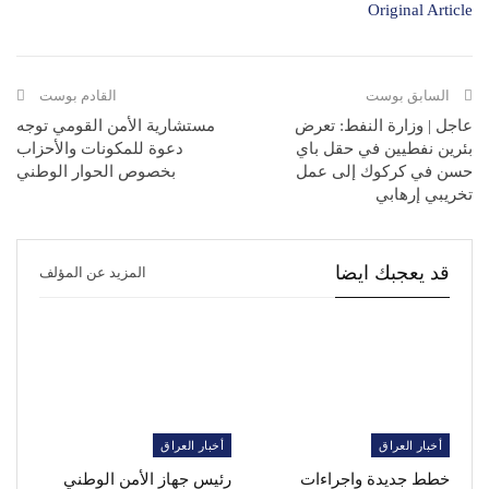
Original Article
السابق بوست
القادم بوست
عاجل | وزارة النفط: تعرض
مستشارية الأمن القومي توجه
بئرين نفطيين في حقل باي
دعوة للمكونات والأحزاب
حسن في كركوك إلى عمل
بخصوص الحوار الوطني
تخريبي إرهابي
قد يعجبك ايضا
المزيد عن المؤلف
أخبار العراق
أخبار العراق
خطط جديدة واجراءات
رئيس جهاز الأمن الوطني