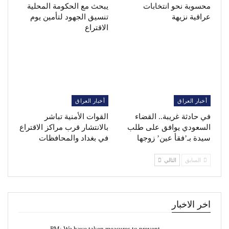
محسوبة نحو انتخابات
يبحث مع الحكومة المحلية
عراقية نزيهة
تنسيق الجهود لتأمين يوم
الاقتراع
أخبار العراق
أخبار العراق
في حادثة غريبة.. القضاء
القوات الأمنية تباشر
السعودي يوافق على طلب
بالانتشار قرب مراكز الاقتراع
سيدة بـ’فقأ عين’ زوجها
في بغداد والمحافظات
السابق
التالي
اخر الاخبار
PM: We have taken measures to prevent…