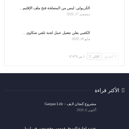
الكربولي: ليس من المصلحة فتح ملف الإقليم…
ديسمبر 17, 2020
الكعبي يعلن تفعيل عمل لجنة تلقي شكاوى…
مايو 16, 2026
السابق
التالي
1 من 8٬479
الأكثر قراءة
مشروع كنجان لايف – Ganjan Life
أكتوبر 6, 2020
تجديد اجازة السوق عمومي وخصوصي في اربيل…