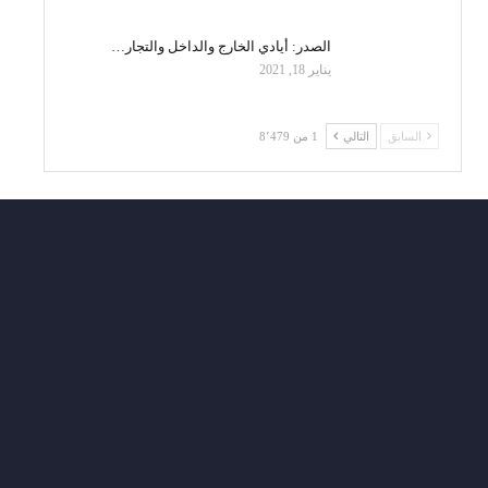
الصدر: أيادي الخارج والداخل والتجار…
يناير 18, 2021
السابق
التالي
1 من 8٬479