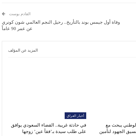
القادم بوست
وفاة أول جيمس بوند بالتأريخ.. رحيل النجم العالمي شون كونري
عن عمر 90 عاماً
المزيد عن المؤلف
أخبار العراق
الوطني يبحث مع
في حادثة غريبة.. القضاء السعودي يوافق
نسيق الجهود لتأمين
على طلب سيدة بـ’فقأ عين’ زوجها