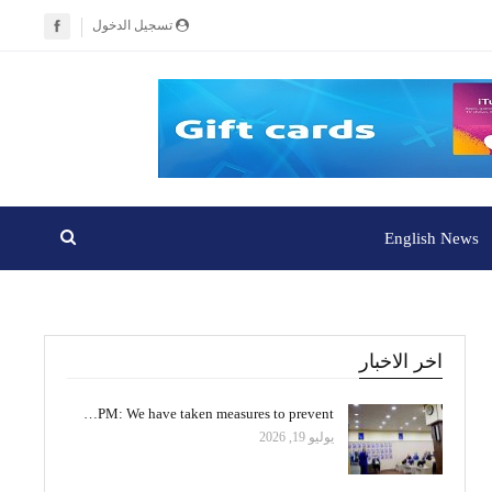
تسجيل الدخول
English News
اخر الاخبار
PM: We have taken measures to prevent…
يوليو 19, 2026