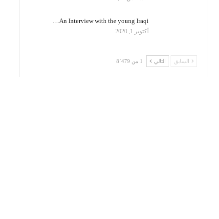
An Interview with the young Iraqi…
أكتوبر 1, 2020
السابق
التالي
1 من 8٬479