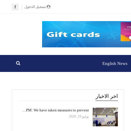
تسجيل الدخول
English News
اخر الاخبار
PM: We have taken measures to prevent…
يوليو 19, 2026