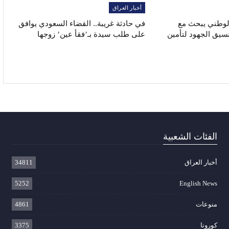
أخبار العراق
الوطني يبحث مع
في حادثة غريبة.. القضاء السعودي يوافق
نسيق الجهود لتأمين
على طلب سيدة بـ’فقأ عين’ زوجها
الفئات الشعبية
أخبار العراق
34811
5252
English News
منوعات
4861
كورونا
3375