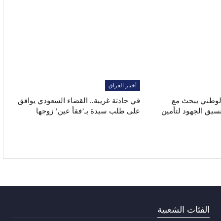
أخبار العراق
الوطني يبحث مع
في حادثة غريبة.. القضاء السعودي يوافق
نسيق الجهود لتأمين
على طلب سيدة بـ’فقأ عين’ زوجها
الفئات الشعبية