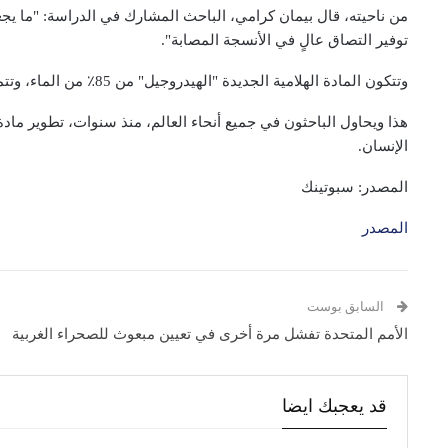
من ناحيته، قال بيمان كرامي، الباحث المشارك في الدراسة: "ما يجعل
توفير التصاق عالٍ في الأنسجة المصابة".
وتتكون المادة الهلامية الجديدة "الهيدروجيل" من 85٪ من الماء، وتتميز بالتصاقها الشديد مع الأنسجة دون الحاجة لمعالجة السطح.
هذا ويحاول الباحثون في جميع أنحاء العالم، منذ سنوات، تطوير ماد
الإنسان.
المصدر: سبوتينك
المصدر
السابق بوست
الأمم المتحدة تفشل مرة أخرى في تعيين مبعوث للصحراء الغربية
قد يعجبك ايضا