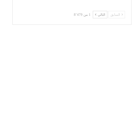
السابق
التالي
1 من 8٬479