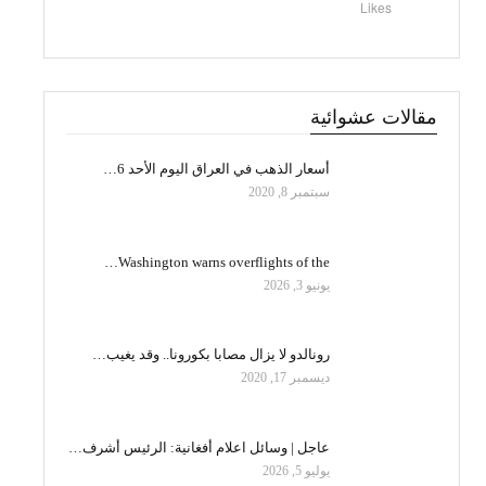
Likes
مقالات عشوائية
أسعار الذهب في العراق اليوم الأحد 6…
سبتمبر 8, 2020
Washington warns overflights of the…
يونيو 3, 2026
رونالدو لا يزال مصابا بكورونا.. وقد يغيب…
ديسمبر 17, 2020
عاجل | وسائل اعلام أفغانية: الرئيس أشرف…
يوليو 5, 2026