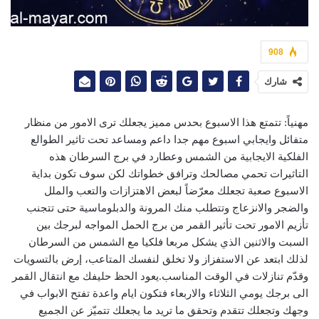
908
شارك
مهنياً: تتمتع هذا الاسبوع بحدس مميز يجعلك ترى الامور من منظار
متفائل وايجابي اسبوع مهم جدا داعم ومساعد تحت تاثير الطوالع
الفلكية الايجابية من الشمس وعطارد في برج السرطان هذه
التاثيرات تحمي مصالحك وترافق خطواتك لكن سوف تكون بداية
الاسبوع صعبة تجعلك معرّضاً لبعض الاهتزازات والتعب والملل
والضجر والانزعاج وتتطلب منك المرونة والدبلوماسية حتى تتجنب
تأزيم الامور تحت تأثير القمر من برج الحمل المواجه لبرجك بين
السبت والاثنين الذي يشكل مربعا فلكيا مع الشمس من السرطان
لذلك ابتعد عن الاستفزاز ولا تخلق لنفسك المتاعب، إرض بالتسويات
وقدّم تنازلات في الوقت المناسب.يعود الحظ حليفك مع انتقال القمر
الى برجك يومي الثلاثاء والاربعاء فتكون ايام واعدة تفتح الابواب في
وجهك وتجعلك تتقدم وتحقق ما تريد ما يجعلك تتميّز عن الجميع