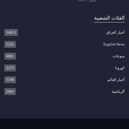
أبريل 7, 2021
الفئات الشعبية
أخبار العراق
34811
5252
English News
منوعات
4861
كورونا
3375
أخبار العالم
3100
ألرياضية
2902