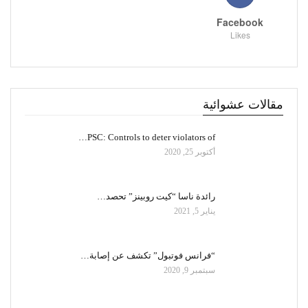
Facebook
Likes
مقالات عشوائية
PSC: Controls to deter violators of…
أكتوبر 25, 2020
رائدة ناسا “كيت روبينز” تحصد…
يناير 5, 2021
“فرانس فوتبول” تكشف عن إصابة…
سبتمبر 9, 2020