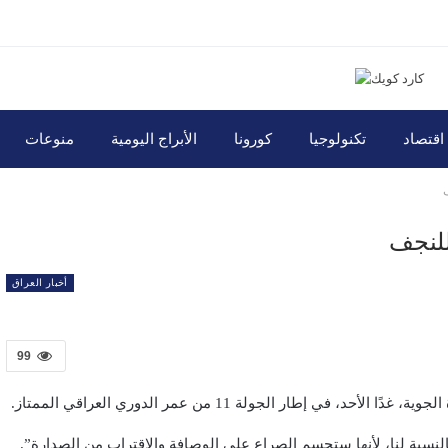
اقتصاد
تكنولوجيا
كورونا
الأبراج اليومية
منوعات
للنجف
أخبار العراق
99
طار الجولة 11 من عمر الدوري العراقي الممتاز.
سبة لنا، لأنها ستحسم الصراع على الوصافة والاقتراب من الصدارة”.