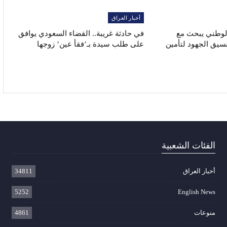
أخبار العراق
الوطني يبحث مع
في حادثة غريبة.. القضاء السعودي يوافق
نسيق الجهود لتأمين
على طلب سيدة بـ’فقأ عين’ زوجها
الفئات الشعبية
أخبار العراق
34811
5252
English News
منوعات
4861