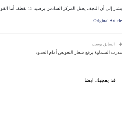
يشار إلى أن النجف يحتل المركز السادس برصيد 15 نقطة، أما القوة الجوية يحتل الوصافة برصيد 18 نقطة.
Original Article
السابق بوست
مدرب السماوة يرفع شعار التعويض أمام الحدود
قد يعجبك ايضا