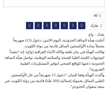
80
شارك
بغداد – واع
أعلنت هيأة المنافذ الحدودية، اليوم الاثنين، دخول (13) صهريجاً
محملاً بمادة الأوكسجين السائل قادمة من دولة الكويت.
وقالت الهيأة في بيان تلقته وكالة الأنباء العراقية (واع)، إنه "تنفيذاً
لتوجيهات اللجنة العليا للصحة والسلامة الوطنية، تواصل هيأة المنافذ
الحدودية دعمها للواقع الصحي لتوفير المستلزمات الطبية
الضرورية".
وأكدت الهيأة وفقا للبيان، "دخول 13 صهريجاً من غاز الأوكسجين
الطبي السائل بحمولة إجمالية (260 طنا) قادمة من دولة الكويت عبر
منفذ سفوان الحدودي".