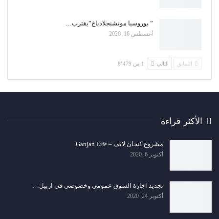
” بوروسيا مونشنجلادباخ”يقترب…
أغسطس 16, 2020
السابق
التالي
1 من 8٬479
الأكثر قراءة
مشروع كنجان لايف – Ganjan Life
أكتوبر 6, 2020
تجديد اجازة السوق عمومي وخصوصي في اربيل…
أكتوبر 24, 2020