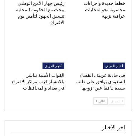
خطط جديدة واجراءات
رئيس جهاز الأمن الوطني
محسوبة نحو انتخابات
يبحث مع الحكومة المحلية
عراقية نزيهة
تنسيق الجهود لتأمين يوم
الاقتراع
أخبار العراق
أخبار العراق
في حادثة غريبة.. القضاء
القوات الأمنية تباشر
السعودي يوافق على طلب
بالانتشار قرب مراكز الاقتراع
سيدة بـ’فقأ عين’ زوجها
في بغداد والمحافظات
السابق
التالي
اخر الاخبار