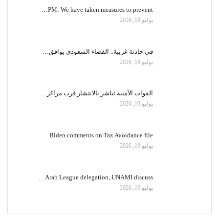
PM: We have taken measures to prevent…
يوليو 19, 2026
في حادثة غريبة.. القضاء السعودي يوافق…
يوليو 19, 2026
القوات الأمنية تباشر بالانتشار قرب مراكز…
يوليو 19, 2026
Biden comments on Tax Avoidance file
يوليو 19, 2026
Arab League delegation, UNAMI discuss…
يوليو 19, 2026