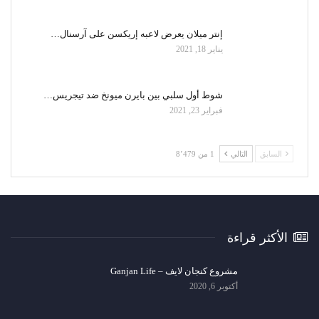
إنتر ميلان يعرض لاعبه إريكسن على آرسنال…
يناير 18, 2021
شوط أول سلبي بين بايرن ميونخ ضد تيجريس…
فبراير 23, 2021
السابق
التالي
1 من 8٬479
الأكثر قراءة
مشروع كنجان لايف – Ganjan Life
أكتوبر 6, 2020