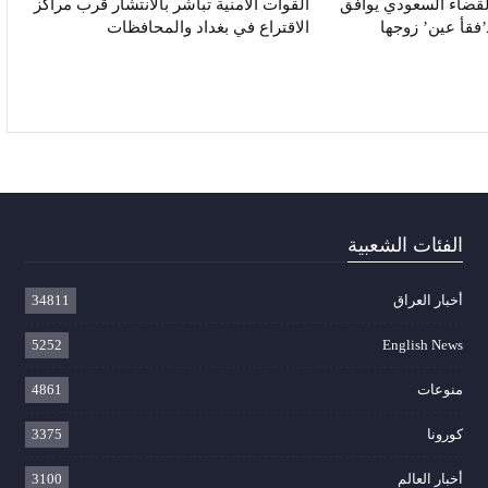
القضاء السعودي يوافق
القوات الأمنية تباشر بالانتشار قرب مراكز
فقأ عين’ زوجها
الاقتراع في بغداد والمحافظات
الفئات الشعبية
أخبار العراق
34811
5252
English News
منوعات
4861
كورونا
3375
أخبار العالم
3100