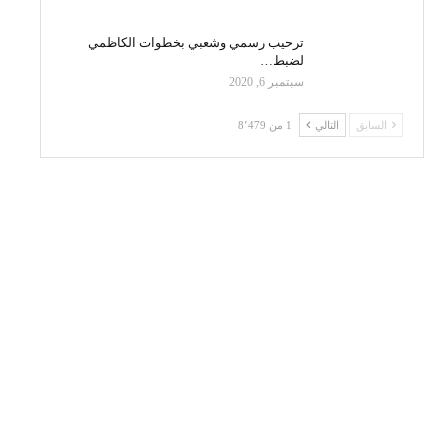
ترحيب رسمي وشعبي بخطوات الكاظمي
لضبط…
سبتمبر 6, 2020
السابق
التالي
1 من 8٬479