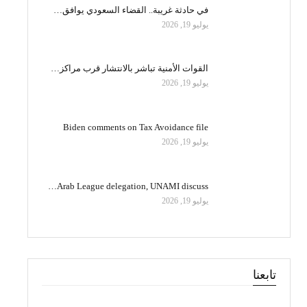
في حادثة غريبة.. القضاء السعودي يوافق…
يوليو 19, 2026
القوات الأمنية تباشر بالانتشار قرب مراكز…
يوليو 19, 2026
Biden comments on Tax Avoidance file
يوليو 19, 2026
Arab League delegation, UNAMI discuss…
يوليو 19, 2026
تابعنا