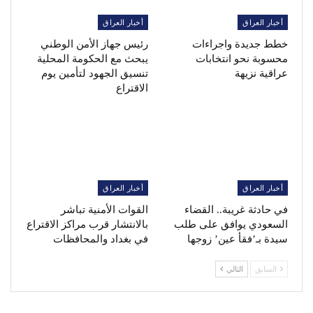
أخبار العراق
أخبار العراق
خطط جديدة واجراءات
رئيس جهاز الأمن الوطني
محسوبة نحو انتخابات
يبحث مع الحكومة المحلية
عراقية نزيهة
تنسيق الجهود لتأمين يوم
الاقتراع
أخبار العراق
أخبار العراق
في حادثة غريبة.. القضاء
القوات الأمنية تباشر
السعودي يوافق على طلب
بالانتشار قرب مراكز الاقتراع
سيدة بـ’فقأ عين’ زوجها
في بغداد والمحافظات
السابق
التالي