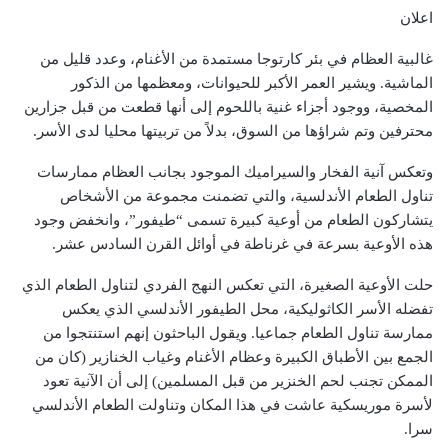
اعلان
غالبية العظام في بئر كارتوجا مستمدة من الأغنام، وعدد قليل من
الماشية. ويشير العمر الأكبر للحيوانات، ومعظمها من الذكور
المخصية، ووجود أجزاء غنية باللحوم إلى أنها قطعت من قبل جزارين
محترفين وتم شراؤها من السوق، بدلاً من تربيتها محليا لدى الأسر.
وتعكس آنية الفخار والسيراميك الموجود بجانب العظام ممارسات
تناول الطعام الأندلسية، والتي تضمنت مجموعة من الأشخاص
يتشاركون الطعام من أوعية كبيرة تسمى “طيفور”، وانخفض وجود
هذه الأوعية بسرعة في غرناطة في أوائل القرن السادس عشر.
حلت الأوعية الصغيرة، التي تعكس النهج الفردي لتناول الطعام الذي
تفضله الأسر الكاثوليكية، محل الطيفور الأندلسي الذي يعكس
ممارسة تناول الطعام جماعيا. ويقول الباحثون إنهم استنتجوا من
الجمع بين الأطباق الكبيرة وعظام الأغنام وغياب الخنازير (كان من
الممكن تجنب لحم الخنزير من قبل المسلمين) إلى أن الآنية تعود
لأسرة موريسكية عاشت في هذا المكان وتناولت الطعام الأندلسي
سرا.