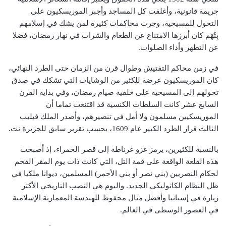
جريمة قانونية، وأغلقت كل المساجد وأجبر الموريسكيون على
التحول للمسيحية، وجرت محاكمات كثيرة لمن يشك في إسلامهم
بِتُهَم كان أبرزها الامتناع عن الطعام والشراب في نهار رمضان، فضلا
عن التطهر وأداء الصلوات.
في زمن محاكم التفتيش وطوال قرن من الزمان حتى الطرد النهائي،
كان الموريسكيون عرضة للكثير من الوشايات التي تشكك في صدق
تحولهم إلى المسيحية على خلفية صيام رمضان، وفي بداية القرن
السابع عشر كانت السلطات الكنسية قد اقتنعت تماما أن
الموريسكيين مسلمون ولا أمل في تنصيرهم، وأصدر الملك فيليب
الثالث قرار الطرد الكبير عام 1609، بحسب تقرير سابق للجزيرة نت.
بالنسبة للكثيرين، يرمز غزو غرناطة إلى قصر الحمراء، إذ أصبحت
هذه القلعة الواقعة على قمة التل، التي كانت ذات يوم المقر الفخم
لحكام النصريين (بني نصر أو بني الأحمر) المسلمين، ديوانا ملكيا في
ظل النظام الكاثوليكي الجديد. واليوم هي النصب التاريخي الأكثر
زيارة في إسبانيا وأفضل مثال محفوظ للهندسة المعمارية الإسلامية
في العصور الوسطى في العالم.