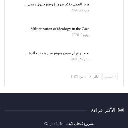
وزير العمل يؤكد ضرورة وضع جدول زمني…
مايو 22, 2026
Militarization of ideology in the Gaza…
يونيو 9, 2026
نجم توتنهام سون هيونج مين يتوج بجائزة…
يناير 26, 2021
السابق
التالي
1 من 8٬479
الأكثر قراءة
مشروع كنجان لايف – Ganjan Life