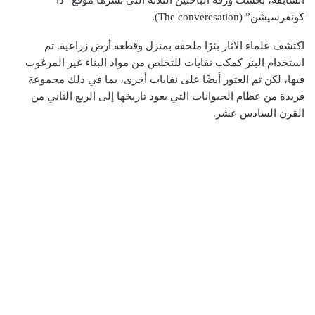
السابقة، بحسب ورقة الباحثين الثلاثة التي نشرها موقع “ذا
كونفرسيشن” (The converesation).
اكتشف علماء الآثار بئرًا ملحقة بمنزل وقطعة أرض زراعية. تم
استخدام البئر كمكب نفايات للتخلص من مواد البناء غير المرغوب
فيها، لكن تم العثور أيضًا على نفايات أخرى، بما في ذلك مجموعة
فريدة من عظام الحيوانات التي يعود تاريخها إلى الربع الثاني من
القرن السادس عشر.