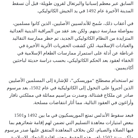
السابق عبر معظم إسبانيا والبرتغال لقرون طويلة- قبل أن تسقط
المدينة الأخيرة عام 1492 في يد الجيش الكاثوليكي.
في أعقاب ذلك، سُمح للأندلسيين الأصليين، الذين كانوا مسلمين،
بمواصلة ممارسة دينهم. ولكن بعد عقد من المراقبة الدينية العدائية
المتزايدة من النظام الكاثوليكي الجديد، تم حظر ممارسة التقاليد
والعبادات الإسلامية، لكن كشفت الحفريات الأثرية الأخيرة في
غرناطة عن أدلة على استمرار ممارسات الطعام الإسلامية في
الخفاء لعقود بعد الحكم الكاثوليكي، بحسب دراسة حديثة لباحثين
أكاديميين.
تم استخدام مصطلح “موريسكي”، للإشارة إلى المسلمين الأصليين
الذين أجبروا على التحول إلى الكاثوليكية في عام 1502، بعد مرسوم
صادر عن ملكاج قشتالة. وصدرت مراسيم مماثلة في مملكتي نافار
وأراغون في العقود التالية، مما أثار انتفاضات مسلحة.
فبعد سقوط الأندلس تمتع الموريسكيون في ما بين 1492 و1501
ببعض امتيازات معاهدة التسليم التي تضمن لهم إقامة شعائرهم بما
فيها الصلاة والصيام، لكن بخلاف المعاهدة المتفق عليها صدر مرسوم
ملكي سنة 1502 يلغي هذه الحقوق ويعتبر إقامة الشعائر الإسلامية