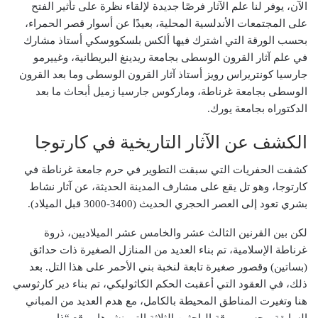
الآن، يوفر لنا علم الآثار فرصًا جديدة لإلقاء نظرة على تأثير الفتح
على المجتمعات الأندلسية المحلية، بعيدًا عن أسوار قصر الحمراء،
بحسب الورقة التي اشترك فيها ألكس بلسكووسكي أستاذ مشارك
في علم آثار القرون الوسطى بجامعة ريدينغ البريطانية، وغييرمو
جارسيا كونتريراس رويز أستاذ آثار القرون الوسطى وما بعد القرون
الوسطى بجامعة غرناطة، وماركوس جارسيا زميل أبحاث ما بعد
الدكتوراه بجامعة يورك.
الكشف عن الآثار التاريخية في كارتوجا
كشفت الحفريات التي سبقت التطوير في حرم جامعة غرناطة في
كارتوجا، وهو تل يقع على مشارف المدينة الحديثة، عن آثار نشاط
بشري تعود إلى العصر الحجري الحديث (3400-3000 قبل الميلاد).
لكن بين القرنين الثالث عشر والخامس عشر الميلاديين، ذروة
غرناطة الإسلامية، تم بناء العديد من المنازل الصغيرة ذات حدائق
(بساتين) وقصور صغيرة تابعة لنخبة بني الأحمر على هذا التل. بعد
ذلك، في العقود التي أعقبت الحكم الكاثوليكي، تم بناء دير كارثوسي
هنا وتغيرت المناطق المحيطة بالكامل، مع هدم العديد من المباني