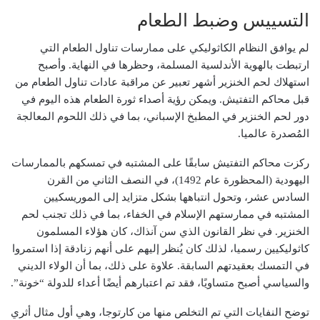
التسييس وضبط الطعام
لم يوافق النظام الكاثوليكي على ممارسات تناول الطعام التي
ارتبطت بالهوية الأندلسية المسلمة، وحظرها في النهاية. وأصبح
استهلاك لحم الخنزير أشهر تعبير عن مراقبة عادات تناول الطعام من
قبل محاكم التفتيش. ويمكن رؤية أصداء ثورة الطعام هذه اليوم في
دور لحم الخنزير في المطبخ الإسباني، بما في ذلك اللحوم المعالجة
المُصدرة عالميا.
ركزت محاكم التفتيش سابقًا على المشتبه في تمسكهم بالممارسات
اليهودية (المحظورة عام 1492)، في النصف الثاني من القرن
السادس عشر، وتحول انتباهها بشكل متزايد إلى الموريسكيين
المشتبه في ممارستهم الإسلام في الخفاء، بما في ذلك تجنب لحم
الخنزير. في نظر القانون الذي سن آنذاك، كان هؤلاء المسلمون
كاثوليكيين رسميا، لذلك كان يُنظر إليهم على أنهم زنادقة إذا استمروا
في التمسك بعقيدتهم السابقة. علاوة على ذلك، بما أن الولاء الديني
والسياسي أصبح متساويًا، فقد تم اعتبارهم أيضًا أعداء للدولة “خونة”.
توضح النفايات التي تم التخلص منها من كارتوجا، وهي أول مثال أثري