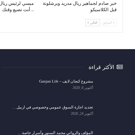
خبر صادم لجماهير ريال مدريد وبرشلونة
ميسي لرئيس ريال م
قبل الكلاسيكو
.. أنت تضيع وقتك
السابق
التالي
الأكثر قراءة
مشروع كنجان لايف – Ganjan Life
أكتوبر 6, 2020
تجديد اجازة السوق عمومي وخصوصي في اربيل…
أكتوبر 24, 2020
المؤلف والروائي محمد السنور وأسرار خاصة…