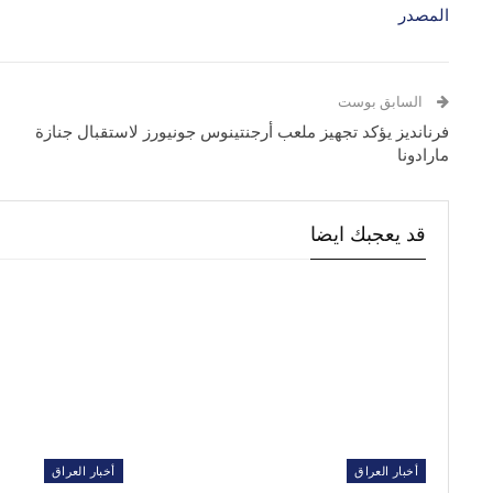
المصدر
السابق بوست
فرنانديز يؤكد تجهيز ملعب أرجنتينوس جونيورز لاستقبال جنازة
مارادونا
قد يعجبك ايضا
أخبار العراق
أخبار العراق