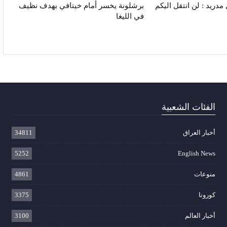
دريد : لن انتقل اليكم
برشلونة يخسر أمام خيتافي بهدف نظيف
في الليغا
الفئات الشعبية
أخبار العراق
34811
5252
English News
منوعات
4861
كورونا
3375
أخبار العالم
3100