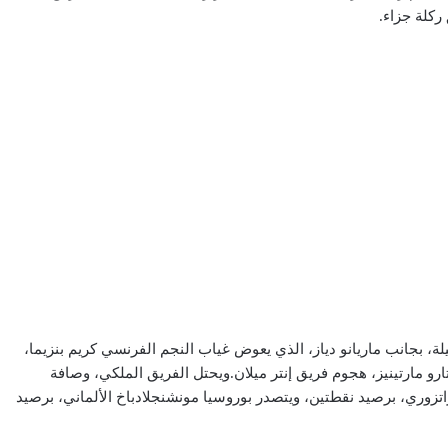
يلة، بجانب ماريانو دياز، الذي يعوض غياب النجم الفرنسي كريم بنزيما،
تارو مارتينيز، هجوم فريق إنتر ميلان.ويحتل الفريق الملكي، وصافة
، برصيد 4 نقاط، بينما يتذيل النيراتزوري، برصيد نقطتين، ويتصدر بوروسيا مونشنجلادباخ الألماني، برصيد