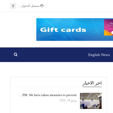
تسجيل الدخول
English News
اخر الاخبار
PM: We have taken measures to prevent…
يوليو 19, 2026