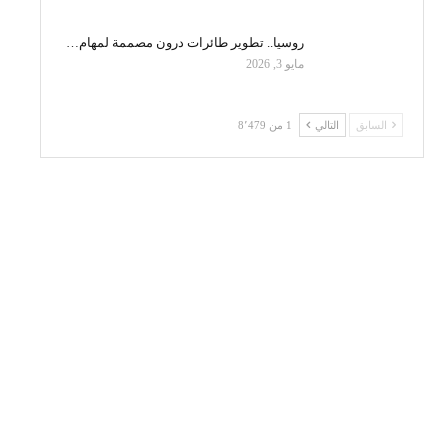
روسيا.. تطوير طائرات درون مصممة لمهام…
مايو 3, 2026
السابق
التالي
1 من 8٬479