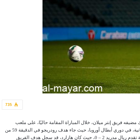
735
ضيفه فريق إنتر ميلان، خلال المباراة المقامة حاليًا، على ملعب
"جيوزيبي مياتزا"، ضمن منافسات الجولة الرابعة، عن المجموعة الثانية، في دوري أبطال أوروبا، حيث جاء هدف رودريجو في الدقيقة 59 من
زمن المباراة، بعد متابعته لعرضية من لوكاس فاسكيز، لتصبح النتيجة تقدم ريال مدريد 2 – 0، حيث كان هازارد، قد سجل هدف الفريق