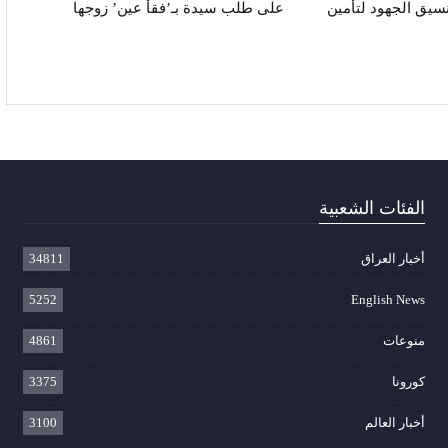
نسيق الجهود لتأمين
على طلب سيدة بـ’فقأ عين’ زوجها
الفئات الشعبية
أخبار العراق
34811
5252
English News
منوعات
4861
كورونا
3375
أخبار العالم
3100