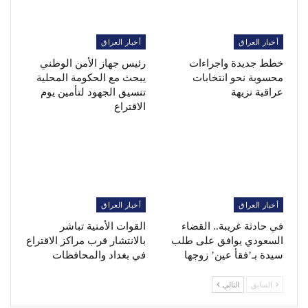
أخبار العراق
أخبار العراق
خطط جديدة واجراءات
رئيس جهاز الأمن الوطني
محسوبة نحو انتخابات
يبحث مع الحكومة المحلية
عراقية نزيهة
تنسيق الجهود لتأمين يوم
الاقتراع
أخبار العراق
أخبار العراق
في حادثة غريبة.. القضاء
القوات الأمنية تباشر
السعودي يوافق على طلب
بالانتشار قرب مراكز الاقتراع
سيدة بـ’فقأ عين’ زوجها
في بغداد والمحافظات
السابق
التالي