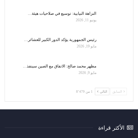
النزاهة النيابية: توسيع في صلاحيات هيئة…
يونيو 11, 2026
رئيس الجمهورية يؤكد الدور الكبير للعشائر…
مايو 19, 2026
مظهر محمد صالح: الاتفاق مع الصين سينفذ…
مايو 9, 2026
السابق
التالي
1 من 8٬479
الأكثر قراءة