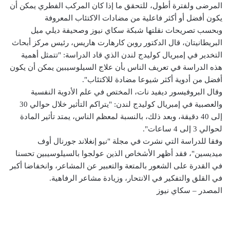
المرضى ولفترة أطول، للتحقق ما إذا كان المركب الفطري يمكن أن
يكون أفضل أو أكثر فاعلية من مضادات الاكتئاب المعروفة
وبحسب تصريحات نقلتها شبكة سكاي نيوز وصحيفة ديلي ميل
البريطانيتان، قال الدكتور روبن كارهارت هاريس، رئيس مركز أبحاث
التخدير في إمبريال كوليدج لندن الذي قاد الدراسة: "تتمثل أهمية
هذه الدراسة في تعريف الناس بأن علاج السيلوسيبين يمكن أن يكون
أفضل من أدوية أكثر شيوعا مضادة للاكتئاب".
وقال البروفيسور ديفيد نات، المختص في علم الأدوية النفسية
والعصبية في إمبريال كوليدج لندن: "يتراكم التأثير خلال حوالي 30
إلى 40 دقيقة، وبعد ذلك، بالنسبة لمعظم الناس، يمتد تأثير المادة
لحوالي 3 إلى 4 ساعات".
وفقا للدراسة التي نشرت في مجلة "نيو إنغلاند جورنال أوف
ميديسين"، فقد أظهر الأشخاص الذين عولجوا بالسيلوسيبين تحسنا
في القدرة على الشعور بالمتعة والتعبير عن المشاعر، وانخفاضا أكبر
في القلق والتفكير في الانتحار، وزيادة مشاعر الرفاهية.
المصدر – سكاي نيوز