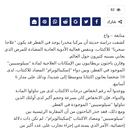
92
شارك
متابعة – واع
كشفت دراسة حديثة أن مركبا مخدرا يوجد في الفطر قد يكون "علاجا
سحريا" للاكتئاب، وبنفس فعالية الأدوية العادية المضادة للمرض الذي
يعاني بسببه كثيرون حول العالم.
وقارن باحثون بريطانيون بين الإمكانات العلاجية لمادة "سيلوسيبين"
الموجود في الفطر، وبين دواء "إسكيتالوبرام" المضاد للاكتئاب، لدى
59 شخصا يعانون اكتئابا متوسطا إلى شديدا، وذلك على مدار 6
أسابيع.
ووجدوا أنه رغم انخفاض درجات الاكتئاب لدى من تناولوا المادة
والدواء، فإن الانخفاض كان بسرعة وحجم أكبر لدى أولئك الذين
تناولوا "سيلوسيبين" الموجودة في الفطر.
ومع ذلك، فقد حذر الباحثون من أن المقارنة الرئيسية بين
"سيلوسيبين" ومضاد الاكتئاب "إسكيتالوبرام"، لم تكن ذات دلالة
إحصائية، الأمر الذي يستدعي إجراء تجارب على عدد أكبر من