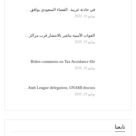
في حادثة غريبة.. القضاء السعودي يوافق…
يوليو 19, 2026
القوات الأمنية تباشر بالانتشار قرب مراكز…
يوليو 19, 2026
Biden comments on Tax Avoidance file
يوليو 19, 2026
Arab League delegation, UNAMI discuss…
يوليو 19, 2026
تابعنا