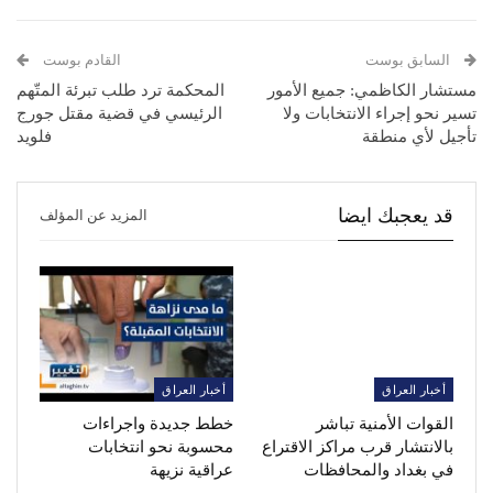
السابق بوست
القادم بوست
مستشار الكاظمي: جميع الأمور
المحكمة ترد طلب تبرئة المتّهم
تسير نحو إجراء الانتخابات ولا
الرئيسي في قضية مقتل جورج
تأجيل لأي منطقة
فلويد
قد يعجبك ايضا
المزيد عن المؤلف
أخبار العراق
أخبار العراق
القوات الأمنية تباشر
خطط جديدة واجراءات
بالانتشار قرب مراكز الاقتراع
محسوبة نحو انتخابات
في بغداد والمحافظات
عراقية نزيهة