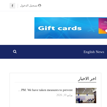
تسجيل الدخول
English News
اخر الاخبار
PM: We have taken measures to prevent…
يوليو 19, 2026