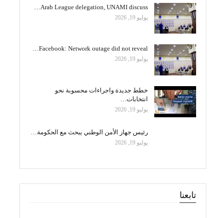
Arab League delegation, UNAMI discuss…
يوليو 19, 2026
Facebook: Network outage did not reveal…
يوليو 19, 2026
خطط جديدة واجراءات محسوبة نحو
انتخابات…
يوليو 19, 2026
رئيس جهاز الأمن الوطني يبحث مع الحكومة…
يوليو 19, 2026
تابعنا