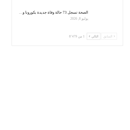
الصحة تسجل 73 حالة وفاة جديدة بكورونا و…
يوليو 8, 2026
السابق
التالي
1 من 8٬479