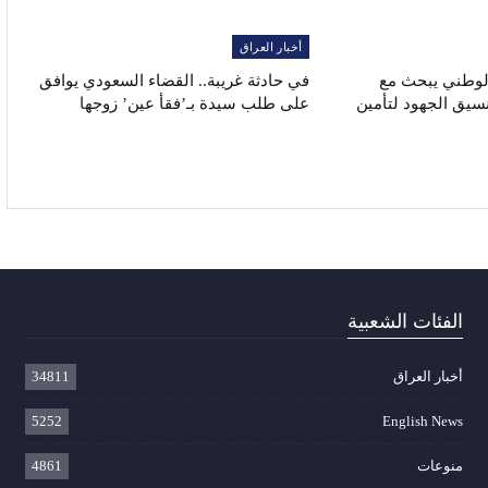
أخبار العراق
الوطني يبحث مع
في حادثة غريبة.. القضاء السعودي يوافق
نسيق الجهود لتأمين
على طلب سيدة بـ’فقأ عين’ زوجها
الفئات الشعبية
أخبار العراق
34811
5252
English News
منوعات
4861