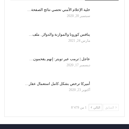
خلية الإعلام الأمني تحصي نتائج الصفحة…
سبتمبر 20, 2020
ينافس كورونا والموازنة والدولار.. ملف…
مارس 24, 2021
عاجل | ترمب عبر تويتر: إنهم يقحمون…
ديسمبر 17, 2020
أميركا ترخص بشكل كامل استعمال عقار…
أكتوبر 23, 2020
السابق
التالي
1 من 8٬479