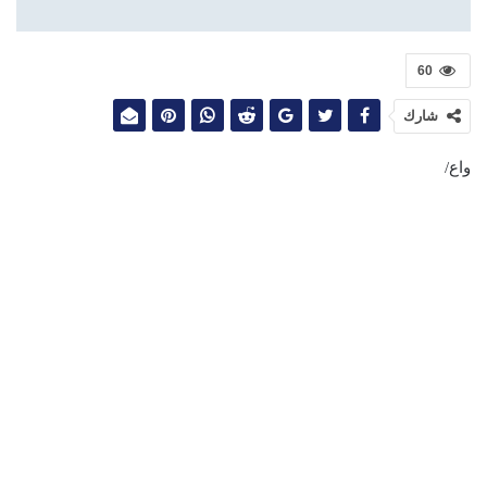
60
شارك
واع/