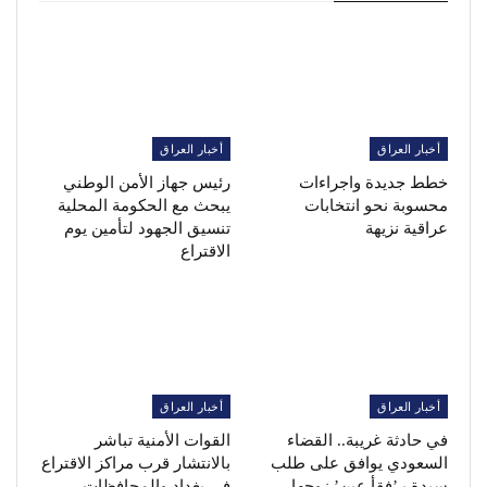
أخبار العراق
أخبار العراق
خطط جديدة واجراءات
رئيس جهاز الأمن الوطني
محسوبة نحو انتخابات
يبحث مع الحكومة المحلية
عراقية نزيهة
تنسيق الجهود لتأمين يوم
الاقتراع
أخبار العراق
أخبار العراق
في حادثة غريبة.. القضاء
القوات الأمنية تباشر
السعودي يوافق على طلب
بالانتشار قرب مراكز الاقتراع
سيدة بـ’فقأ عين’ زوجها
في بغداد والمحافظات