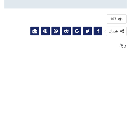
107
شارك
واع/