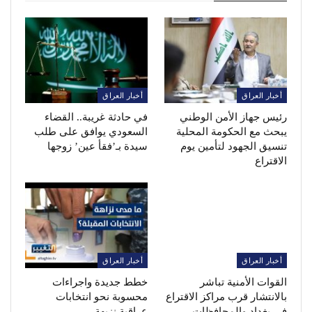
أخبار العراق
أخبار العراق
رئيس جهاز الأمن الوطني
في حادثة غريبة.. القضاء
يبحث مع الحكومة المحلية
السعودي يوافق على طلب
تنسيق الجهود لتأمين يوم
سيدة بـ’فقأ عين’ زوجها
الاقتراع
أخبار العراق
أخبار العراق
القوات الأمنية تباشر
خطط جديدة واجراءات
بالانتشار قرب مراكز الاقتراع
محسوبة نحو انتخابات
في بغداد والمحافظات
عراقية نزيهة