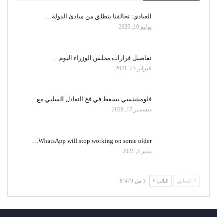
العبادي: تحالفنا ينطلق من مبادئ الدولة…
يوليو 10, 2026
تفاصيل قرارات مجلس الوزراء اليوم…
فبراير 23, 2021
فلومينينسي يسقط في فخ التعادل السلبي مع…
ديسمبر 17, 2020
WhatsApp will stop working on some older…
يناير 5, 2021
السابق
التالي
1 من 8٬479