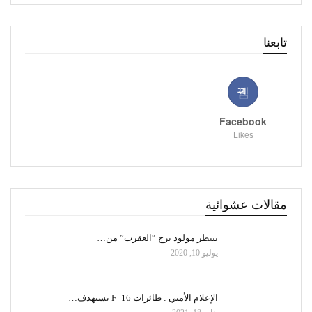
تابعنا
Facebook
Likes
مقالات عشوائية
تنتظر مولود برج “العقرب” من…
يوليو 10, 2020
الإعلام الأمني : طائرات F_16 تستهدف…