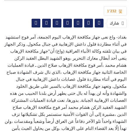
1٬232
شارك
بغداد- واع نعى جهاز مكافحة الإرهاب اليوم الجمعة، آمر فوج استشهد
في أثناء مطاردة فلول داعش الإرهابية في جبال مكحول. وذكر الجهاز
في بيان تلقته وكالة الأنباء العراقية (واع) أن”جهاز مكافحة الإرهاب
ينعى أحد أبطال معارك التحرير ،وهو الشهيد البطل العقيد الركن
هشام محمد ،آمر فوج مكافحة الإرهاب صلاح الدين ـ قيادة العمليات
الخاصة الثانية جهاز مكافحة الإرهاب ،الذي نال شرف الشهادة صباح
اليوم في أثناء مطاردة فلول عصابات داعش الإرهابية في جبال
مكحول. وتعهد جهاز مكافحة الإرهاب بالسير على طريق الخلود
والشهادة وأنه لن يهدأ له بال حتى يطهر أرض بلدنا الحبيب من هذه
العصابات الإرهابية الجبانة. بدورها، نعت قيادة العمليات المشتركة
الشهيد العقيد الركن هشام محمد آمر فوج مكافحة الإرهاب صلاح
الدين ،مشيرة إلى أن القوات الأمنية ستستمر بكل تشكيلاتها تزف
الشهداء واحداً تلو الآخر دفاعاً عن العراق أرضاً وشعباً ومقدسات ،ولن
تهدأ إلّا بعد القضاء التام على الإرهاب ،وكل من يحاول العبث بأمن