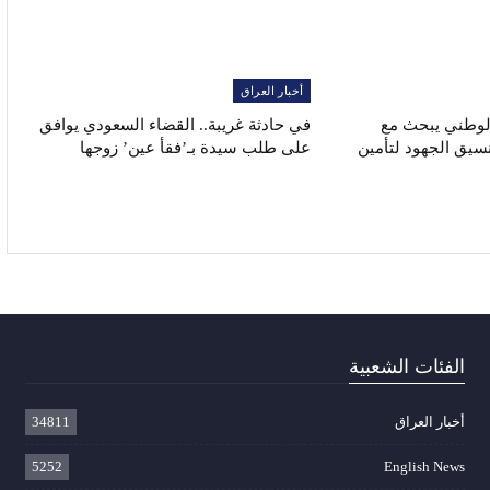
أخبار العراق
الوطني يبحث مع
في حادثة غريبة.. القضاء السعودي يوافق
نسيق الجهود لتأمين
على طلب سيدة بـ’فقأ عين’ زوجها
الفئات الشعبية
أخبار العراق
34811
5252
English News