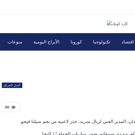
اقتصاد
تكنولوجيا
كورونا
الأبراج اليومية
منوعات
أخبار العراق
80
ن، المدير الفني لريال مدريد، حذر لاعبيه من نجم سيلتا فيجو.
 دي ستيفانو، ضمن مباريات الجولة 17 لليجا.