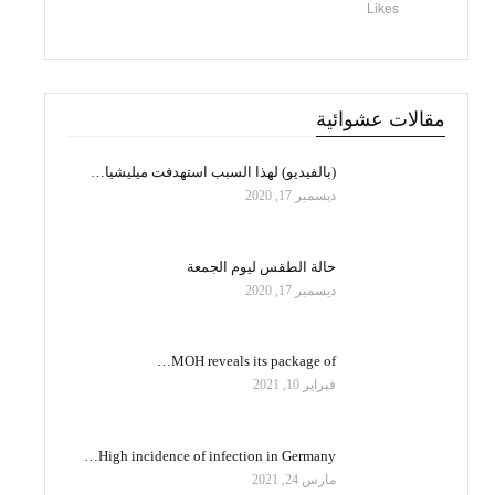
Likes
مقالات عشوائية
(بالفيديو) لهذا السبب استهدفت ميليشيا…
ديسمبر 17, 2020
حالة الطقس ليوم الجمعة
ديسمبر 17, 2020
MOH reveals its package of…
فبراير 10, 2021
High incidence of infection in Germany…
مارس 24, 2021