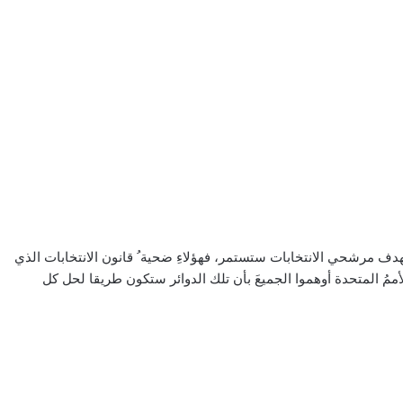
تهدف مرشحي الانتخابات ستستمر، فهؤلاءِ ضحیة ُ قانون الانتخابات الذي
لأممُ المتحدة أوهموا الجميعَ بأن تلك الدوائر ستکون طریقا لحل کل