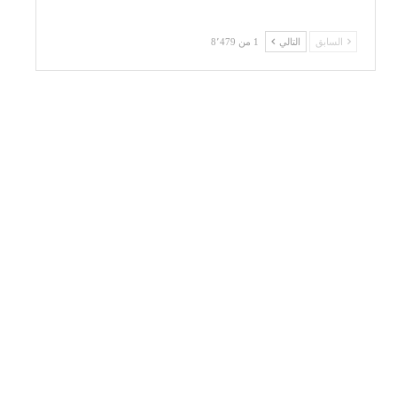
السابق
التالي
1 من 8٬479