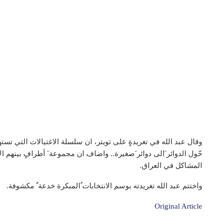
وقال عبد الله في تغريدةٍ على تويتر، ان سلسلة الاغتيالات التي تس
حّول الدوائر َالی دوائر َصغيرة.. واضاف ان مجموعة َ أطرافٍ بينهم ا
المشاکل في العراق.
واختتم عبد الله تغريدته بوسم الانتخابات ُالمبكرة خدعة ٌ مكشوفة.
Original Article