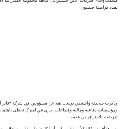
كشفت إحدى شركات الأمن السيبراني التابعة للحكومة الفيدرالية 
نفذه قراصنة صينيون.
وذكرت صحيفة واشنطن بوست نقلا عن مسؤولين في شركة “فاير آي” أ
ومؤسسات دفاعية ومالية وقطاعات أخرى في اميركا تحظى باهتمام الح
تعرضت للاختراق من عدمه.
بدورها أقرت وكالة الأمن السيبراني أنها كانت على علم باستغلال 