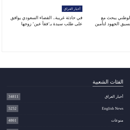
أخبار العراق
الوطني يبحث مع
في حادثة غريبة.. القضاء السعودي يوافق
نسيق الجهود لتأمين
على طلب سيدة بـ’فقأ عين’ زوجها
الفئات الشعبية
أخبار العراق
34811
5252
English News
منوعات
4861