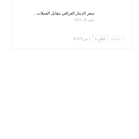
سعر الدينار العراقي مقابل العملات…
يناير 26, 2021
السابق
التالي
1 من 8٬479