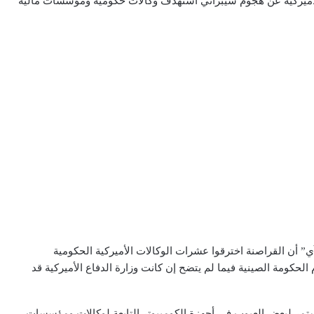
الأميركية عن هجوم سيبراني استهدف وكالات حكومية ومؤسسات مالية
ن القراصنة اخترقوا عشرات الوكالات الأميركية الحكومية
كومة الصينية فيما لم يتضح إن كانت وزارة الدفاع الأميركية قد
مستمر لبعض العيوب في أجهزة الكومبيوتر التابعة لوكالات ومؤسسات