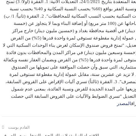
الإقتصادي الخاص وتسهيل إجراءاتها، أجرت اللجنة خلال جلستها الرابعة المنعقدة بتأريخ 24/1/2021، التعديلات الآتية: 1. الفقرة (أولاً/ 3) تمنح
القروض للمشروعات السكنية بحسب النسبة السكانية للمحافظات ونسبة الفقر بواقع (60% بحسب النسبة السكانية و 40% بحسب نسبة
الفقر). وكانت الفقرة قبل التعديل تتضمن "تُمنح القروض للمشروعات السكنية بحسب النسب السكانية للمحافظات". 2. الفقرة (ثانياً/ 1/ ب)
تُمنح قروض صندوق الإسكان لبناء الوحدات السكنية التي لا تقل مساحاتها عن (100 متر مربع) أو إضافة البناء وبما لا يتجاوز عن (خمسة
ينار) في أقضية محافظة بغداد و (خمسين مليون دينار) خارج مراكز
المحافظات، بدون فائدة وبمدة سداد لا تزيد عن عشرين سنة، مقابل عمولة إدارية مقطوعة تستوفي لمرة واحدة قدرها (5%) من القرض
تعديل، "تمنح قروض صندوق الإسكان لغرض بناء الوحدات السكنية التي لا
ما لا يتجاوز عن (خمسة وسبعين مليون دينار) في مراكز المدن والمحافظات بدون فائدة
وبمدة سداد لا تزيد عن عشرين سنة مقابل عمولة إدارية مقطوعة تستوفى لمرة واحدة قدرها (5%) من القرض وبضمان العقار نفسه وبكفالة
ستثمارية، التي سبق وأن حصلت الموافقة على تمويلها من الصندوق
اد لا تزيد عن عشرين سنة، مقابل عمولة إدارية مقطوعة تستوفى لمرة
واحدة قدرها (5%) من القرض وبضمان العقار نفسه وبكفالة يقبلها المصرف". 3. الفقرة (ثالثاً) تسري آليات الإقراض على القروض السابقة،
يعها على المدة الجديدة للقرض ونسبة الفائدة، بمعنى عدم شمول
بل التعديل "تسري الضوابط والآليات على القروض السابقة التي حصلت
اق
المصدر
القادم بوست
الاقتصاد النيابية: لا نملك الحق بالتدخل بسعر الصرف