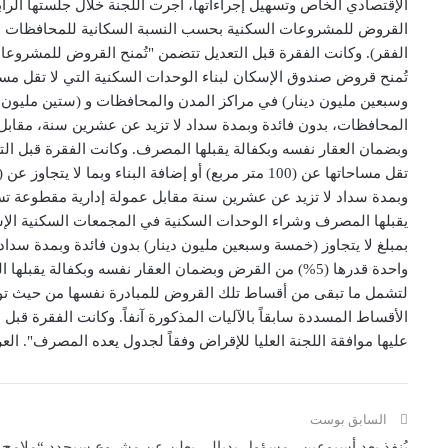
وسبعين مليون دينار) في مراكز المدن والمحافظات و (ستين مليون د
وبضمان العقار نفسه وبكفالة يقبلها المصرف. وكانت الفقرة قبل ال
تقل مساحاتها عن (100 متر مربع) أو إضافة البناء وب
يقبلها المصرف وشراء الوحدات السكنية في المجمعات السكنية الإ
بمبلغ لا يتجاوز (خمسة وسبعين مليون دينار) بدون فائدة وبمدة سد
لتشمل ما تبقى من أقساط تلك القروض للمبادرة نفسها من حيث توز
الأقساط المسددة سابقاً بالآليات المذكورة آنفاً. وكانت الفقرة ق
عليها موافقة اللجنة العليا للإقراض وفقاً لجدول يعده المصرف". العر
السابق بوست
يُنفذ بعد أسبوعين.. مسؤول بديالى يعلن عن مشروع سيحدد “ملامح