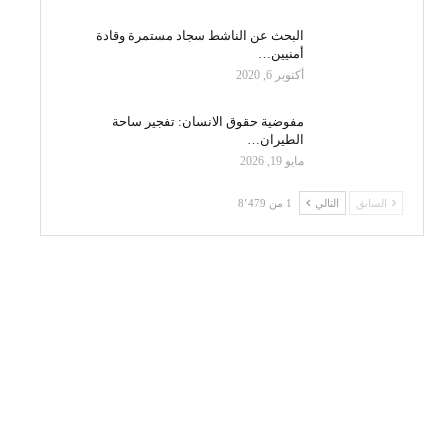
البحث عن الناشط سجاد مستمرة وقادة
أمنيين…
أكتوبر 6, 2020
مفوضية حقوق الانسان: تفجير ساحة
الطيران…
مايو 19, 2026
السابق
التالي
1 من 8٬479