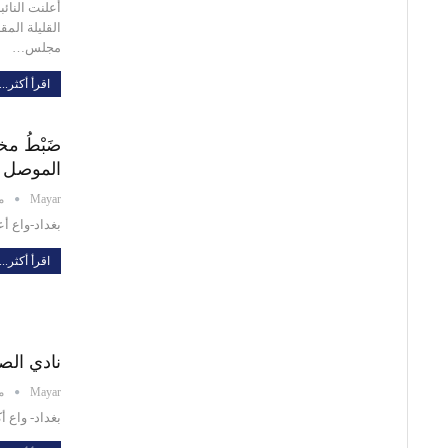
أعلنت النائ
القليلة المق
مجلس…
اقرأ أكثر...
ضَبْطُ مخ
الموصل
Mayar
ماي
بغداد-واع أ
اقرأ أكثر...
نادي الص
Mayar
ماي
بغداد- واع 