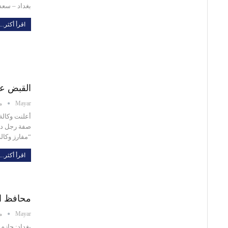
بغداد – سع
اقرأ أكثر...
القبض ع
Mayar
ماي
أعلنت وكالة 
صفة رجل دين
“مفارز وكال
اقرأ أكثر...
محافظ ال
Mayar
ماي
بغداد: حاز