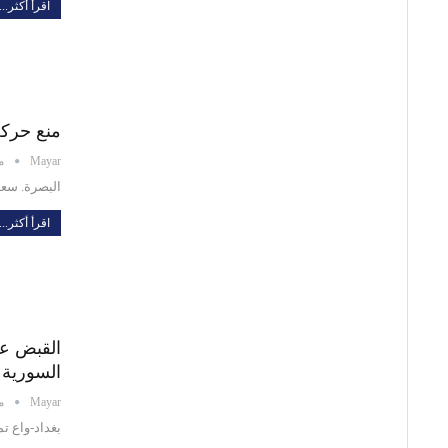
اقرأ أكثر...
منع حركة
Mayar
ماي
البصرة. سعد
اقرأ أكثر...
القبض عل
السورية
Mayar
ماي
بغداد-واع ت