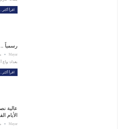
اقرأ أكثر...
رسمياً .
Mayar
ماي
بغداد- واع أ
اقرأ أكثر...
عالية نص
الأيام الق
Mayar
ماي