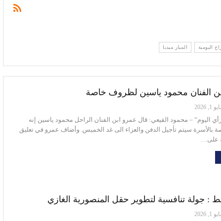
اج اليومية
الميار ميديا
ن الفنان محمود ياسين لظروف خاصة
و 1, 2026
رأي اليوم” – محمود القيعي: قال عمرو ابن الفنان الراحل محمود ياسين إنه
بالأسرة سيتم تأجيل الدفن والعزاء الى غد الخميس. وأضاف عمرو في تعليق
ه على…
فط : جولة تنافسية لتطوير حقل المنصورية الغازي
و 1, 2026