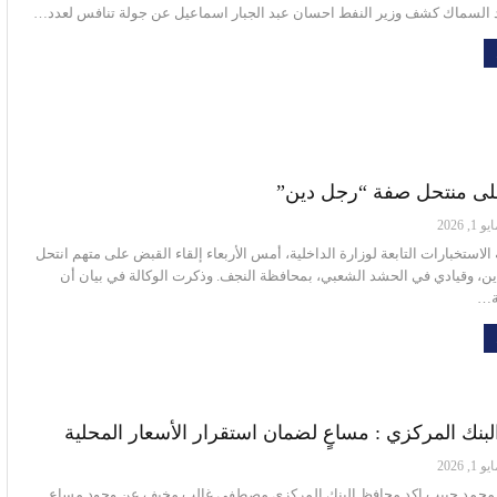
د السماك كشف وزير النفط احسان عبد الجبار اسماعيل عن جولة تنافس لعدد…
لى منتحل صفة “رجل دين”
و 1, 2026
الاستخبارات التابعة لوزارة الداخلية، أمس الأربعاء إلقاء القبض على متهم انتحل
، وقيادي في الحشد الشعبي، بمحافظة النجف. وذكرت الوكالة في بيان أن
ة…
بنك المركزي : مساعٍ لضمان استقرار الأسعار المحلية
و 1, 2026
م محمد حبيب اكد محافظ البنك المركزي مصطفى غالب مخيف عن وجود مساع…