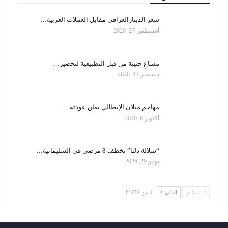
سعر الدينارالعراقي مقابل العملات العربية…
أغسطس 27, 2020
مساعٍ حثيثة من قبل التطبيعية لتحضير…
ديسمبر 17, 2020
مهاجم ميلان الإيطالي يعلن عودته…
أكتوبر 6, 2020
“سلالة دلتا” تخطف 8 مرضى في السليمانية…
يونيو 29, 2026
السابق
التالي
1 من 8٬479