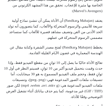
الخاصة بها مثيرة للإعجاب. تحقق من هذا المشهد الكرتوني من
(Marvel’s Avengers):
يعتقد (Mahajan وPandkar) أن الأداة يمكن أن تنشئ نماذج أولية
سريعة للأنيمي والرسوم المتحركة والألعاب، كما يتصورون أنه تولد
الحد الأدنى من الفن وتضيف مشاهد قصيرة للألعاب كما ستساعد
مصممي الرسوم المتحركة في عملهم.
يخطط (Mahajan وPandkar) لفتح مصدر الشفرة وكتابة مقال عن
الهندسة المعمارية في غضون الأيام القليلة القادمة.
تعالج الأداة حاليًا ما يصل إلى 10 ثوانٍ من مقطع الفيديو فقط، وإذا
حدث وقمت بتحميل فيديو أكبر من 10 ثوانٍ، فسيتم النظر في أول 10
ثوانٍ فقط، وحجم ملف الفيديو المسموح به هو 30 ميجابايت، أما
تنسيقات ملفات الصور المدعومة فهي: (jpeg، png)، وتنسيقات
ملفات الفيديو المدعومة هي: (mp4 ،webm ،avi ،mkv g) لكن صور
(GIF / TIFF) غير مدعومة، كما يتم حذف بياناتك أثناء تشغيل العرض
التوضيحي وفقًا للأداة.