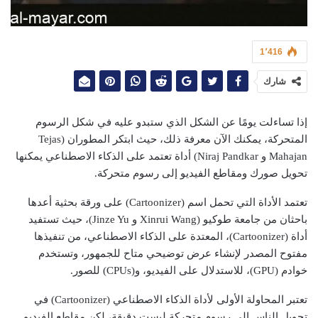
1٬416
شارك
إذا تساءلت يومًا عن الشكل الذي ستبدو عليه في شكل الرسوم
المتحركة، يمكنك الآن معرفة ذلك، حيث ابتكر المطوران (Tejas
Mahajan و Niraj Pandkar) أداة تعتمد على الذكاء الاصطناعي يمكنها
تحويل صورك ومقاطع الفيديو إلى رسوم متحركة.
تعتمد الأداة التي تحمل اسم (Cartoonizer) على ورقة بحثية أعدها
باحثان من جامعة طوكيو (Xinrui Wang و Jinze Yu)، حيث تستفيد
أداة (Cartoonizer)، المعتدة على الذكاء الاصطناعي، من تنفيذها
مفتوح المصدر لإنشاء عرض توضيحي متاح للجمهور، وتستخدم
خوادم (GPU)، للاستدلال على الفيديو، و(CPUs) للصور.
تعتبر المحاولة الأولى لأداة الذكاء الاصطناعي (Cartoonizer) في
تحويل الناس إلى رسوم متحركة ليست دقيقة، لكن مقاطع الفيديو