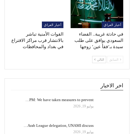
أخبار العراق
أخبار العراق
في حادثة غريبة.. القضاء
القوات الأمنية تباشر
السعودي يوافق على طلب
بالانتشار قرب مراكز الاقتراع
سيدة بـ’فقأ عين’ زوجها
في بغداد والمحافظات
السابق
التالي
اخر الاخبار
PM: We have taken measures to prevent…
يوليو 19, 2026
Arab League delegation, UNAMI discuss…
يوليو 19, 2026