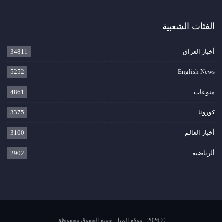
الفئات الشعبية
أخبار العراق
34811
5252
English News
منوعات
4861
كورونا
3375
أخبار العالم
3100
ألرياضية
2902
© 2026 - موقع الميار. جميع الحقوق محفوظة.