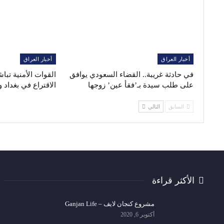
أخبار العراق
أخبار العراق
في حادثة غريبة.. القضاء السعودي يوافق
القوات الأمنية تبا
على طلب سيدة بـ’فقأ عين’ زوجها
الاقتراع في بغداد
السابق
التالي
الأكثر قراءة
مشروع كنجان لايف – Ganjan Life
أكتوبر 6, 2020