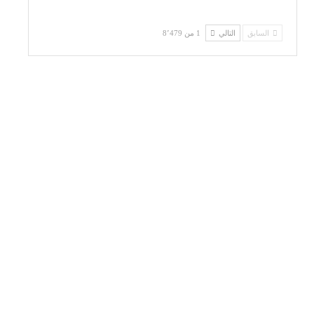
السابق
التالي
1 من 8٬479