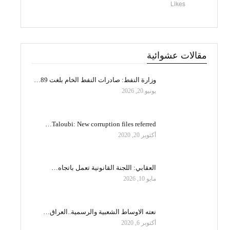
Likes
مقالات عشوائية
وزارة النفط: صادرات النفط الخام بلغت 89…
يونيو 20, 2026
Taloubi: New corruption files referred…
أكتوبر 20, 2020
العقابي: اللجنة القانونية تعمل باتجاه…
مايو 10, 2026
نعته الاوساط الشعبية والرسمية..العراق…
أكتوبر 6, 2020