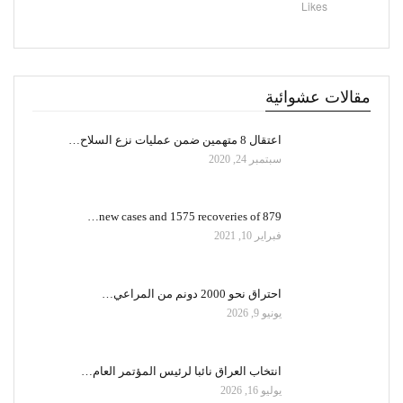
Likes
مقالات عشوائية
اعتقال 8 متهمين ضمن عمليات نزع السلاح…
سبتمبر 24, 2020
879 new cases and 1575 recoveries of…
فبراير 10, 2021
احتراق نحو 2000 دونم من المراعي…
يونيو 9, 2026
انتخاب العراق نائبا لرئيس المؤتمر العام…
يوليو 16, 2026