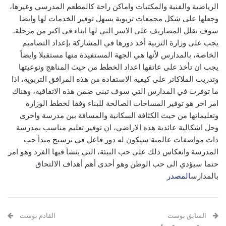
الرياضية والفنية والمكتبات واماكن راحة كالمطعم المدرسي وغيرها،
وجعلها على شكل مجمعات تربوية يسهل توفير الخدمات لها وايضا
سوف تقلل المصاريف على الاسر التي لها ابناء في اكثر من مرحلة.
يجب على وزارة التربية أخذ دورها في المشاركة بإعداد التصاميم
الخاصة، بالمدارس لأنها هي الجهة المستفيدة منها مستقبلا وايضاً
يجب ان تأخذ على عاتقها اعداد الخطط من حيث المناهج ونوعيتها
وتدريب الملاكاتر على كيفية الاستفادة من هذه المرافق التربوية، اذا
ما توفرت في المدارس التي سوف تبنى ضمن هذه الاتفاقية، وهناك
امر اخر هو توفير المساحات الصالحة للبناء وفقا لخطط الوزارة
وتعليماتها من حيث الكثافة السكانية والمسافة بين مدرسة واخرى
وحل اشكالية عائدية هذه الاراضي، ان توفير تعليم مناسب بمدرسة
ذات مواصفات عالمية سيكون له دور فاعل في ترسيخ مبدأ حب
المدرسة وانعكاس ذلك على حب البيئة، التي ينشأ فيها الفرد وهو امر
حتما سيؤدي الى حب الوطن وهو أحدى أهم أهداف الالتحاق
بالمدارس
المصدر
السابق بوست
القادم بوست