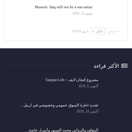
Hussein: Iraq will not be a war arena
يونيو 22, 2026
السابق
التالي
1 من 8٬479
الأكثر قراءة
مشروع كنجان لايف – Ganjan Life
أكتوبر 6, 2020
تجديد اجازة السوق عمومي وخصوصي في اربيل…
أكتوبر 24, 2020
المؤلف والروائي محمد السنور وأسرار خاصة…