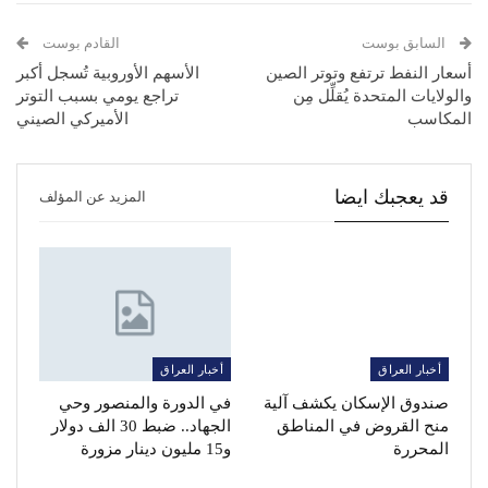
السابق بوست
القادم بوست
أسعار النفط ترتفع وتوتر الصين
الأسهم الأوروبية تُسجل أكبر
والولايات المتحدة يُقلِّل مِن
تراجع يومي بسبب التوتر
المكاسب
الأميركي الصيني
قد يعجبك ايضا
المزيد عن المؤلف
أخبار العراق
أخبار العراق
صندوق الإسكان يكشف آلية
في الدورة والمنصور وحي
منح القروض في المناطق
الجهاد.. ضبط 30 الف دولار
المحررة
و15 مليون دينار مزورة