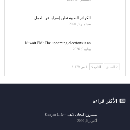
الكوادر الطبية تعلن إضرابا عن العمل…
سبتمبر 8, 2020
Kuwait PM: The upcoming elections is an…
يوليو 9, 2026
السابق
التالي
1 من 8٬479
الأكثر قراءة
مشروع كنجان لايف – Ganjan Life
أكتوبر 6, 2020