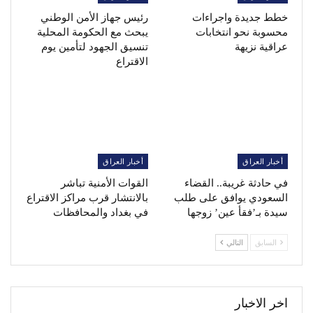
خطط جديدة واجراءات
رئيس جهاز الأمن الوطني
محسوبة نحو انتخابات
يبحث مع الحكومة المحلية
عراقية نزيهة
تنسيق الجهود لتأمين يوم
الاقتراع
أخبار العراق
أخبار العراق
في حادثة غريبة.. القضاء
القوات الأمنية تباشر
السعودي يوافق على طلب
بالانتشار قرب مراكز الاقتراع
سيدة بـ’فقأ عين’ زوجها
في بغداد والمحافظات
السابق
التالي
اخر الاخبار