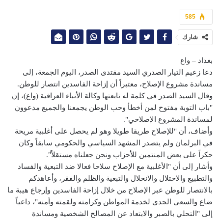
585
شارك
بغداد – واع
دعا زعيم التيار الصدري السيد مقتدى الصدر، اليوم الجمعة، إلى
مساندة مشروع الإصلاح، معتبراً أن إزاحة الفاسدين انتصار للوطن.
وقال السيد الصدر في كلمة له تابعتها وكالة الأنباء العراقية (واع)، إن
"باب التوبة مفتوح لمن أخطأ وحب الوطن يجمعنا والجميع مدعوون
لمساندة المشروع الإصلاحي".
وأضاف، أن "للإصلاح طريقا طويلا وهو لم يحصل على أغلبية مريحة
في البرلمان ولم يتصدر المشهد السياسي والحكومي سابقاً وكان
حكراً على بعض المنتمين للأحزاب ونحن جعلناه مستقلاً".
وأشار إلى أن "الأغلبية مع الإصلاح سلاحا فعالا ضد التبعية والفساد
والتطبيع والاحتلال والانحلال والتبعية والظلم والفقر، وأعاهدكم
بالانتصار للوطن عبر الإصلاح من خلال إزاحة الفاسدين وإرجاع هيبة ما
ضاع والسعي الجدي لخدمة المواطن وكرامته ولقمته وأمنه"، داعياً
إلى "التحلي بالصبر والابتعاد عن المصالح الشخصية ومساندة