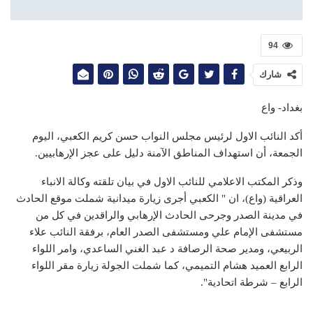
94
شارك
بغداد- واع
أكد النائب الاول لرئيس مجلس النواب حسن كريم الكعبي، اليوم
الجمعة، أن استهداف المناطق الآمنة دليل على عجز الإرهابيين.
وذكر المكتب الاعلامي للنائب الاول في بيان تلقته وكالة الانباء
العراقية (واع)، ان " الكعبي أجرى زيارة ميدانية شملت موقع الحادث
في مدينة الصدر وجرحى الحادث الإرهابي والراقدين في كل من
مستشفى الإمام علي ومستشفى الصدر العام، برفقة النائب علاء
الربيعي، ومدير صحة الرصافة د عبد الغني الساعدي، وامر اللواء
الرابع العميد هشام التميمي، كما شملت الجولة زيارة مقر اللواء
الرابع – شرطة اتحادية".