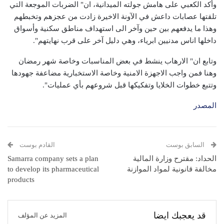
وأكد الكعبي على هامش جولته الميدانية، ان" الضربات الموجعة التي
تلقتها عصابات داعش في الآونة الاخيرة زادت من عجزهم وتخبطهم
وهذا ما يدفعهم بين حين وآخر الى استهداف مناطق سكنية وأسواق
داخلها اناس مدنيين ابرياء، وهي دليل آخر على قرب نهايتهم".
وتابع ان" الارهاب ينشط في بعض المناسبات وخاصة شهر رمضان
وهنا فمن واجب الاجهزة الامنية وخاصة الاستخبارية مضاعفة جهودها
وتتبع خطوات الخلايا وتفكيكها قبل شروعهم بأي عمليات".
المصدر
السابق بوست
القادم بوست
الحداد: مقترح وزارة المالية
Samarra company sets a plan
مخالفة قانونية لمواد الموازنة
to develop its pharmaceutical
products
قد يعجبك ايضا
المزيد عن المؤلف