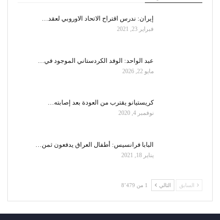
إيران: ندرس اقتراح الاتحاد الاوروبي لعقد…
فبراير 23, 2021
عبد الواحد: الوفد الكردستاني الموجود في…
مايو 22, 2026
كريستيانو يقترب من العودة بعد إصابته…
نوفمبر 4, 2020
البابا فرانسيس: أطفال العراق يدفعون ثمن…
يناير 18, 2021
السابق
التالي
1 من 8٬479