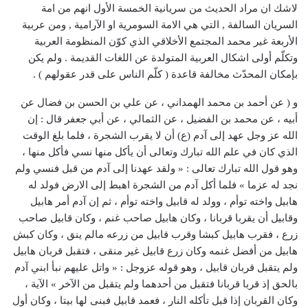
لاشك ان مراد الحديث من سريانية الخمسة الأول انهم من امة
السريان السالفة , التي هي الامة السومرية او الآرامية , ومن عربية
الأربعة غير محمد المجتمع الأخلاقي الذي كوّن المنظومة العربية
وتكلّم أولى اشكال العربية المتولدة عن اللغات القديمة . ولم يكن
بإمكان المحدّث مخالفة قاعدة ( كلّم الناس على قدر عقولهم ) .
و ( عن أحمد بن محمد الهمداني ، عن علي بن الحسن بن فضال عن أبيه ، عن محمد بن الفضيل ، عن الثمالي ، عن أبي جعفر قال : إن الله عز وجل عهد إلى آدم (ع) أن لا يقرب الشجرة ، فلما بلغ الوقت الذي كان في علم الله تبارك وتعالى أن يأكل منها نسي فأكل منها ، وهو قول الله تبارك تعالى : « ولقد عهدنا إلى آدم من قبل فنسي ولم نجد له عزما » فلما أكل آدم من الشجرة اهبط إلى الارض فولد له هابيل واخته توأم ، وولد له قابيل واخته توأم ، ثم إن آدم أمر هابيل وقابيل أن يقربا قربانا ، وكان هابيل صاحب غنم ، وكان قابيل صاحب زرع ، فقرب هابيل كبشا وقرب قابيل من زرعه مالم ينق ، وكان كبش هابيل من أفضل غنمه وكان زرع قابيل غير منقى ، فتقبل قربان هابيل ولم يتقبل قربان قابيل ، وهو قوله عزوجل : « واتل عليهم نبأ ابني آدم بالحق إذ قربا قربانا فتقبل من أحدهما ولم يتقبل من الآخر » الآية ، وكان القربان إذا قبل تأكله النار ، فعمد قابيل فبنى لها بيتا ، وكان أول من بنى للنار البيوت ، وقال : لأعبدن هذه النار حتى تقبل قرباني ، ثم إن عدو الله إبليس قال لقابيل : إنه تقبل قربان هابيل ولم يتقبل قربانك ، وإن تركته يكون له عقب يفتخرون على عقبك ، فقتله قابيل ، فلما رجع إلى آدم قال له : يا قابيل أين هابيل؟ فقال : ما أدري وما بعثتني له راعيا! فانطلق آدم فوجد هابيل مقتولا فقال : لعنت من أرض كما قبلت دم هابيل ، فبكى آدم على هابيل أربعين ليلة. ثم إن آدم سأل ربه عزوجل أن يهب له ولدا فولد له غلام فسماه هبة الله ، لان الله عز وجل وهبه له ، فأحبه آدم حبا شديدا ، فلما انقضت نبوة آدم واستكمل أيامه أوحى الله تبارك وتعالى إليه أن يا آدم إنه قد انقضت نبوتك ، واستكملت أيامك فاجعل العلم الذي عندك والايمان والاسم الاكبر وميراث العلم وآثار النبوة في العقب من ذريتك عند ابنك هبة الله ، فإني لن أقطع العلم والايمان والاسم الاكبر وميراث العلم وآثار النبوة من العقب من ذريتك إلى يوم القيامة ، ولن أدع الارض إلا وفيها عالم يعرف به ديني وتعرف به طاعتي ، فيكون نجاة لمن يولد فيما بينك وبين نوح ، وذكر آدم نوحا وقال : إن الله تبارك وتعالى باعث نبيا اسمه نوح وإنه يدعو إلى الله فيكذبونه فيقتلهم الله بالطوفان ، وكان بين آدم ونوح عشرة آباء كلهم أنبياء الله ، وأوصى آدم إلى هبة الله : أن من أدركه منكم فليؤمن به وليتبعه وليصدق به فإنه ينجو من الغرق. ثم إن آدم مرض المرضة التي قبض فيها فأرسل إلى هبة الله فقال له : إن لقيت جبرئيل أو من لقيت من الملائكة فاقرأه السلام وقل له : إن أبي يستهديك من ثمار الجنة ، ففعل ، فقال له جبرئيل : يا هبة الله إن أباك قد قبض ، وما نزلت إلا للصلاة عليه فارجع ، فرجع فوجد أباه قد قبض ، فأراه جبرئيل كيف يغسله فغسله حتى إذا بلغ الصلاة عليه قال هبة الله : يا جبرئيل تقدم فصل على آدم ، فقال له : جبرئيل : يا هبة الله إن الله تبارك وتعالى أمرنا أن نسجد لأبيك في الجنة ، وليس لنا أن نؤم أحدا من ولده ، فتقدم هبة الله فصلى على آدم وجبرئيل خلفه وحزب من الملائكة وكبر عليه ثلاثين تكبيرة ، فأمر جبرئيل فرفع من ذلك خمس وعشرون تكبيرة ، فالسنة البوم فينا خمس تكبيرات ، وقد كان يكبر على أهل بدر سبع وتسع. ثم إن هبة الله لما دفن آدم أتاه قابيل فقال له : يا هبة الله قد رأيت آدم أبي قد خصك من العلم بما لم أخص به ، وهو العلم الذي دعا به أخوك هابيل فتقبل قربانه وإنما قتلته لكيلا يكون له عقب فيفتخرون على عقبي فيقولون : نحن أبناء الذي تقبل قربانه ، وأنتم أبناء الذي لم يتقبل قربانه ، وإنك إن أظهرت من العلم الذي اختصك به أبوك شيئا قتلتك كما قتلت أخاك هابيل ، فلبث هبة الله والعقب منه مستخفين بما عندهم من العلم والايمان والاسم الاكبر وميراث العلم وآثار علم النبوة حتى بعث نوح وظهرت وصية هبة الله حين نظروا في وصية آدم فوجدوا نوحا قد بشر به أبوهم آدم فآمنوا به واتبعوه وصدقوه ، وقد كان آدم أوصى هبة الله أن يتعاهد هذه الوصية عند رأس كل سنة فيكون يوم عيد لهم ، فيتعاهدون بعث نوح في زمانه الذي بعث فيه ، وكذلك جرى في وصية كل نبي حتى بعث الله تبارك وتعالى محمدا (ص) وإنما عرفوا نوحا بالعلم الذي عندهم وهو قول الله تعالى : « ولقد أرسلنا نوحا » إلى آخر الآية ، وكان ما بين آدم ونوح من الانبياء مستخفين ومستعلنين ، ولذلك خفي ذكرهم في القرآن فلم يسموا كما سمي من استعلن من الانبياء ، وهو قول الله تعالى : « ورسلا قد قصصناهم عليك من قبل ورسلا لم نقصصهم عليك » يعني من لم يسمهم من المستخفين كما سمى المستعلنين من الانبياء. فمكث نوح في قومه ألف سنة إلا خمسين عاما ، لم يشاركه في نبوته أحد ، ولكنه قدم على قوم مكذبين للأنبياء الذين كانوا بينه وبين آدم ، وذلك قوله : « كذبت قوم نوح المرسلين » يعني من كان بينه وبين آدم إلى أن انتهى إلى قوله : « وإن ربك لهو العزيز الرحيم ». ثم إن نوحا لما انقضت نبوته واستكملت أيامه أوحى الله عز وجل إليه : يا نوح قد انقضت نبوتك واستكملت أيامك ، فاجعل العلم الذي عندك والايمان والاسم الاكبر وميراث العلم وآثار علم النبوة في العقب من ذريتك عند سام ، كما لم أقطعها من بيوتات الانبياء الذين بينك وبين آدم ، ولن أدع الارض إلا عليها عالم يعرف به ديني ، وتعرف به طاعتي ، ويكون نجاة لم يولد فيما بين قبض النبي إلى خروج النبي الآخر ، وليس بعد سام إلا هود ، فكان بين نوح وهود من الانبياء مستخفين ومستعلنين. وقال نوح : إن الله تبارك وتعالى باعث نبيا يقال له هود ، وإنه يدعو قومه إلى الله تبارك وتعالى فيكذبونه ، وإن الله عز وجل مهلكهم ، فمن أدركه منكم فليؤمن به وليتبعه ، فإن الله عز ذكره ينجيه من عذاب الريح ، وأمر نوح ابنه ساما « سام خ » أن يتعاهد هذه الوصية عند رأس كل سنة ، ويكون يوم عيد لهم فيتعاهدون فيه بعث هود وزمانه الذي يخرج فيه ، فلما بعث الله تبارك وتعالى هودا نظروا فيما عندهم من العلم والايمان وميراث العلم والاسم الاكبر وآثار علم النبوة فوجدوا هودا نبيا قد بشرهم به أبوهم نوح ، فآمنوا به وصدقوه واتبعوه ، فنجوا من عذاب الريح وهو قول الله : « وإلى عاد أخاهم هودا » وقوله : « كذبت عاد المرسلين * إذ قال لهم أخوهم هود ألا تتقون » وقال الله عز وجل : « ووصى بها إبراهيم بنيه ويعقوب » وقوله : « ووهبنا له إسحاق ويعقوب كلا هدينا » لنجعلها في أهل بيته « ونوحا هدينا من قبل » لنجعلها في أهل بيته ، فآمن العقب من ذرية الانبياء من كان قبل إبراهيم لإبراهيم ، وكان بين هود وإبراهيم من الأنبياء عشرة أنبياء وهو قوله عز وجل : « وما قوم لوط منكم ببعيد » وقوله : « فآمن له لوط وقال إني مهاجر إلى ربي سيهدين » وقوله تعالى : « وإبراهيم إذ قال لقومه اعبدوا الله واتقوه ذلكم خير لكم » فجرى بين كل نبي ونبي عشرة آباء وتسعة آباء ، وثمانية آباء كلهم أنبياء ، وجرى لكل نبي ما جرى لنوح ، وكما جرى لآدم وهود وصالح وشعيب وإبراهيم صلوات الله عليهم حتى انتهى إلى يوسف بن يعقوب بن إسحاق بن إبراهيم ثم صارت بعد يوسف في الاسباط إخوته حتى انتهت إلى موسى بن عمران وكان بين يوسف وموسى بن عمران عشرة من الانبياء ، فأرسل الله عز وجل موسى وهارون إلى فرعون وهامان وقارون ، ثم أرسل الله الرسل تترى « كلما جاء امة رسوله كذبوه فأتبعنا بعضهم بعضا وجعلناهم أحاديث » فكانت بنو إسرائيل تقتل في اليوم نبيين وثلاثة وأربعة ، حتى أنه كان يقتل في اليوم الواحد سبعون نبيا ، ويقوم سوق بقلهم في آخر النهار فلما انزلت التوراة على موسى بن عمران تبشر بمحمد وكان بين يوسف وموسى من الانبياء عشرة ، وكان وصي موسى بن عمران يوشع بن نون ، وهو فتاه الذي قال فيه عز وجل ، فلم تزل الانبياء تبشر بمحمد وذلك قوله : « يجدونه » يعني اليهود والنصارى ، يعني صفة محمد واسمه « مكتوبا عندهم في التوراة والانجيل يأمرهم بالمعروف وينهاهم عن المنكر » وهو قول الله تعالى يحكي عن عيسى بن مريم : « ومبشرا برسول يأتي من بعدي اسمه أحمد » فبشر موسى وعيسى بمحمد صلى الله عليهم أجمعين كما بشرت الانبياء بعضهم بعضا حتى بلغت محمدا (ص) ، فلما قضى محمد (ص) نبوته واستكمل أيامه أوحى الله تبارك وتعالى إليه : أن يا محمد قد قضيت نبوتك ، واستكملت أيامك ، فاجعل العلم الذي عندك والايمان والاسم الاكبر وميراث العلم وآثار علم النبوة عند علي بن أبي طالب ، فإني لن أقطع العلم والايمان والاسم الاكبر وميراث العلم وآثار علم النبوة من العقب من ذريتك ، كما لم أقطعها من بيوتات الانبياء الذين كانوا بينك وبين أبيك آدم ، وذلك قوله تعالى : « إن الله اصطفى آدم ونوحا وآل إبراهيم وآل عمران على العالمين * ذرية بعضها من بعض والله سميع عليم » فإن الله تبارك وتعالى لم يجعل العلم جهلا ، ولم يكل أمره إلى ملك مقرب ، ولا إلى نبي مرسل ، ولكنه أرسل رسولا من ملائكته إلى نبيه فقال له كذا وكذا ، فأمره بما يحب ونهاه عما ينكر ، فقص عليه ما قبله وما بعده بعلم فعلم ذلك العلم أنبياؤه وأصفياؤه من الآباء والاخوان بالذرية التي بعضها من بعض ، فذلك قوله : ولقد آتينا آل إبراهيم الكتاب والحكمة وآتيناهم ملكا عظيما « فأما الكتاب فالنبوة ، وأما الحكمة فهم الحكماء من الانبياء والاصفياء من الصفوة ، وكل هؤلاء من الذرية التي بعضها من بعض ، الذين جعل الله تبارك وتعالى فيهم النبوة وفيهم العاقبة وحفظ الميثاق حتى ينقضي الدنيا ، فهم العلماء ولاة الامر ، واستنباط العلم والهداة ، فهذا بيان الفضل في الرسل والانبياء والحكماء وأئمة الهدى والخلفاء الذين هم ولاة أمر الله ، وأهل استنباط علم الله ، وأهل آثار علم الله عز وجل من الذرية التي بعضها من بعض من الصفوة بعد الانبياء من الآل والاخوان والذرية من بيوتات الانبياء ، فمن عمل بعلمهم انتهى إلى إبراهيم فجاء بنصرهم ، ومن وضع ولاية الله وأهل استنباط علمه في غير أهل الصفوة من بيوتات الانبياء فقد خالف أمر الله ، وجعل الجهال ولاة أمر الله والمتكلفين بغير هدى ، وزعموا أنهم أهل استنباط علم الله ، فقد كذبوا على الله وزاغوا عن وصية الله وطاعته ، فلم يضعوا فضل الله حيث وضعه الله تبارك وتعالى فضلوا وأضلوا أتباعهم ، ولم يكن لهم يوم القيامة حجة ، إنما الحجة في آل إبراهيم لقول الله تبارك وتعالى » : ولقد آتينا آل إبراهيم الكتاب والحكمة وآتيناهم ملكا عظيما فالحجة الانبياء وأهل بيوتات الانبياء حتى تقوم الساعة ، لان كتاب الله عز وجل ينطق بذلك ، ووصية الله خبرت بذلك في العقب من البيوت التي رفعها الله تبارك وتعالى على الناس فقال : « في بيوت أذن الله أن ترفع ويذكر فيها اسمه » وهي بيوت الانبياء والرسل الحكماء وأئمة الهدى ، فهذا بيان عروة الايمان التي نجا بها من نجا قبلكم ، وبها ينجو من اتبع الهدى قبلكم وقد قال الله تبارك وتعالى في كتابه : « ونوحا هدينا من قبل ومن ذريته داود وسليمان وأيوب ويوسف وموسى وهرون وكذلك نجزي المحسنين* وزكريا ويحيى وعيسى وإلياس كل من الصالحين * وإسماعيل واليسع ويونس ولوطا وكلا فضلنا على العالمين * ومن آبائهم وذرياتهم وإخوانهم واجتبيناهم وهديناهم إلى صراط مستقيم * اولئك الذين آتيناهم الكتاب والحكم والنبوة فإن يكفر بها هؤلاء فقد وكلنا بها قوما ليسوا بها بكافرين » فإنه وكل بالفضل من أهل بيته من الانبياء والاخوان والذرية ، وهو قول الله عزوجل في كتابه : فإن يكفر بها امتك يقول : فقد وكلنا أهل بيتك بالإيمان الذي أرسلتك به فلا يكفرون بها أبدا ، ولا اضيع الايمان الذي أرسلتك به ، وجعلت أهل بيتك بعدك علما عنك وولاة من بعدك ، وأهل استنباط علمي الذي ليس فيه كذب ولا إثم ولا وزر ولا بطر ولا رئاء ، هذا تبيان ما بينه الله عزوجل من أمر هذه الامة بعد نبيها ، إن الله تبارك وتعالى طهر أهل بيت نبيه ، وجعل لهم أجر المودة ، وأجرى لهم الولاية ، وجعلهم أوصياءه وأحباءه وأئمته في امته من بعده ، فاعتبروا أيها الناس وتفكروا فيما قلت حيث وضع الله عز وجل ولايته وطاعته ومودته واستنباط علمه وحجته فإياه فتعلموا ، وبه فاستمسكوا تنجوا ، ويكون لكم به حجة يوم القيامة والفوز ، فإنهم صلة بينكم وبين ربكم ، ولا تصل الولاية إلى الله عزوجل إلا بهم ، فمن فعل ذلك كان حقا على الله أن يكرمه ولا يعذبه ، ومن يأت بغير م