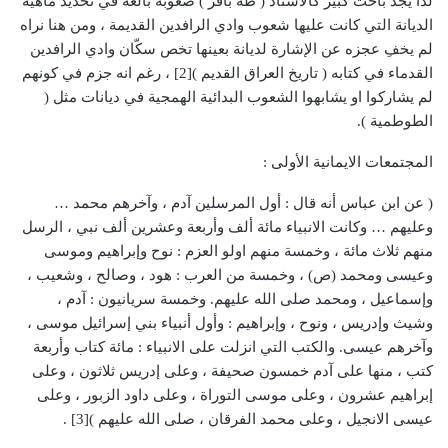
لذا يجد باحث كبير كالأستاذ ( طه باقر ) صعوبة بالغة في تحديد ماهية
الديانة التي كانت عليها شعوب وادي الرافدين القديمة ، ومن هنا نراه
لم يخفِ عجزه عن الإشارة لديانة بعينها تخص سكّان وادي الرافدين
القدماء في كتابه ( تاريخ العراق القديم )[2] ، رغم انه جزم في كونهم
لم يشاركوا او يشابهوا الشعوب البدائية الهمجية في ديانات مثل (
الطوطمية ).
المجتمعات الايمانية الأولى :
( عن ابن عباس أنه قال : أول المرسلين آدم ، وآخرهم محمد …
وعليهم … وكانت الانبياء مائة ألف وأربعة وعشرين ألف نبي ، الرسل
منهم ثلاث مائة ، وخمسة منهم اولو العزم : نوح وإبراهيم وموسى
وعيسى ومحمد (ص) ، وخمسة من العرب : هود ، وصالح ، وشعيب ،
وإسماعيل ، ومحمد صلى الله عليهم. وخمسة سريانيون : آدم ،
وشيث وإدريس ، ونوح ، وإبراهيم : وأول أنبياء بني إسرائيل موسى ،
وآخرهم عيسى. والكتب التي انزلت على الانبياء : مائة كتاب وأربعة
كتب ، منها على آدم خمسون صحيفة ، وعلى إدريس ثلاثون ، وعلى
إبراهيم عشرون ، وعلى موسى التوراة ، وعلى داود الزبور ، وعلى
عيسى الانجيل ، وعلى محمد الفرقان ، صلى الله عليهم )[3] .