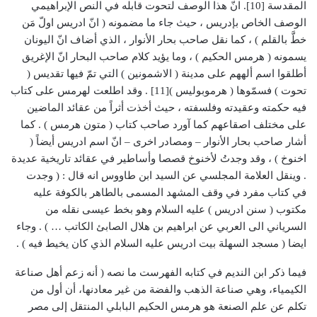
المقدسة [10]. انّ هذا الوصف لتحوت قابله في النص الإبراهيمي
الوصف الخاص بإدريس ، حيث جاء ما مضمونه ( انّ ادريس اولّ مَن
خطَّ بالقلم ) ، كما نقل صاحب بحار الأنوار ، الذي أضاف انّ اليونان
يسمونه ( هرمس الحكيم ) ، وما يؤيد كلام صاحب البحار انّ الإغريق
أطلقوا اسم ألههم على مدينة ( الاشمونين ) التي تمّ فيها تقديس (
تحوت ) فسمّوها ( هرموبوليس )[11] . وقد اطلعت لهرمس على كتاب
فيه حكمته وعقيدته وفلسفته ، حيث أخذت أثراً من عقائد الماضين
على مختلف اصقاعهم كما آورد صاحب كتاب ( متون هرمس ) . كما
أشار صاحب بحار الأنوار – ومصادر اخرى – انّ اسم ادريس أيضاً (
اخنوخ ) ، وقد وجدتُ لأخنوخ قصصا وأساطير في عقائد تاريخية عديدة
. وينقل العلامة المجلسي عن السيد ابن طاووس انه قال : ( وجدت
في كتاب مفرد في وقف المشهد المسمى بالطاهر بالكوفة عليه
مكتوب ( سنن ادريس ) عليه السلام وهو بخط عيسى نقله من
السرياني الى العربي عن ابراهيم بن هلال الصابئ الكاتب … ) . وجاء
ايضا ( مسجد السهلة بيت ادريس عليه السلام الذي كان يخيط فيه ) .
فيما ذكر ابن النديم في كتابه الفهرست ما نصه ( أنه زعم أهل صناعة
الكيمياء، وهي صناعة الذهب والفضة من غير معادنها، أن أول من
تكلم عن علم الصنعة هو هرمس الحكيم البابلي المنتقل إلى مصر