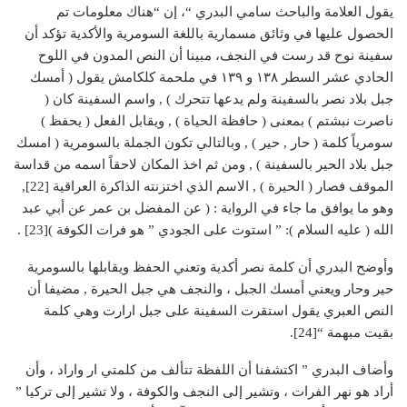
يقول العلامة والباحث سامي البدري “، إن “هناك معلومات تم
الحصول عليها في وثائق مسمارية باللغة السومرية والأكدية تؤكد أن
سفينة نوح قد رست في النجف، مبينا أن النص المدون في اللوح
الحادي عشر السطر ١٣٨ و ١٣٩ في ملحمة كلكامش يقول ( أمسك
جبل بلاد نصر بالسفينة ولم يدعها تتحرك ) , واسم السفينة كان (
ناصرت نبشتم ) بمعنى ( حافظة الحياة ) , ويقابل الفعل ( يحفظ )
سومرياً كلمة ( حار , حير ) , وبالتالي تكون الجملة بالسومرية ( امسك
جبل بلاد الحير بالسفينة ) , ومن ثم اخذ المكان لاحقاً اسمه من قداسة
الموقف فصار ( الحيرة ) , الاسم الذي اختزنته الذاكرة العراقية [22],
وهو ما يوافق ما جاء في الرواية : ( عن المفضل بن عمر عن أبي عبد
الله ( عليه السلام ): ” استوت على الجودي ” هو فرات الكوفة )[23] .
وأوضح البدري أن كلمة نصر أكدية وتعني الحفظ ويقابلها بالسومرية
حير وحار ويعني أمسك الجبل ، والنجف هي جبل الحيرة , مضيفا أن
النص العبري يقول استقرت السفينة على جبل ارارت وهي كلمة
بقيت مبهمة “[24].
وأضاف البدري ” اكتشفنا أن اللفظة تتألف من كلمتي ار واراد ، وأن
أراد هو نهر الفرات ، وتشير إلى النجف والكوفة ، ولا تشير إلى تركيا ”