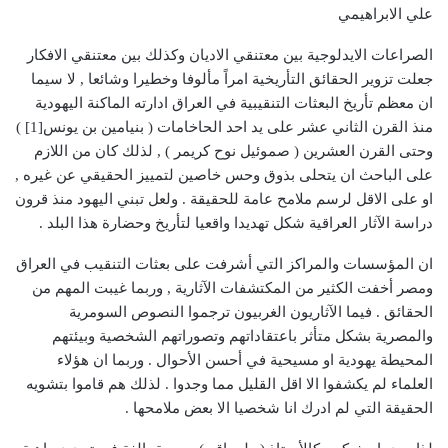
علي الابراهيمي
الصراعات الايدلوجية بين معتنقي الاديان وكذلك بين معتنقي الافكار
جعلت تزوير الحقائق التأريخية امراً مألوفا وخطيرا وشائعا , لا سيما
ان معظم تأريخ البعثات التنقيبية في العراق ادارته الماكنة اليهودية
منذ القرن الثاني عشر على يد احد الحاخامات ( بنيامين بن يونس[1] )
وحتى القرن العشرين ( صموئيل نوح كريمر ) , لذلك كان من اللازم
على الباحث ان يتحلى بذوق وحس خاصين لتمييز الحقيقي عن غيره ,
او على الاقل لرسم ملامح عامة للحقيقة . ولعل تبني اليهود منذ قرون
دراسة الآثار العراقية شكل تهديدا واقعيا لتأريخ وحضارة هذا البلد .
ان المؤسسات والمراكز التي أشرفت على بعثات التنقيب في العراق
ومصر أخفت الكثير من المكتشفات الآثارية , وربما غيبت المهم من
الحقائق . فيما الآثاريون الغربيون ترجموا النصوص السومرية
والمصرية بشكل متأثر باعتقاداتهم وتصوراتهم الشخصية وبيئتهم
المحيطة يهودية او مسيحية في أحسن الأحوال . وربما ان هؤلاء
العلماء لم يكشفوا الا اقل القليل مما وجدوا . لذلك هم قاموا بتشويه
الحقيقة التي لم ادرك انا شخصيا الا بعض ملامحها .