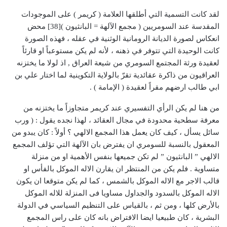
لقد كانت التسمية التي أطلقها العلامة ( كريمر ) على الموجودات
المقدسة عند السومريين ( مجمع الآلهة = البانثيون )[38] محض
انعكاس لصورة الديانة الرومانية الوثنية في عقله ، فهذه الصورة
كانت الوحيدة التي تتوفر في ذهنه ، لأنه لم يكن مستوعباً او قارئاً
لعقيدة ورثة المجتمع السومري من شيعة العراق , اذ لولا ما يختزنه
العراقيون من ذاكرة عقائدية تقرّ بالولاية التكوينية لما اختار علي بن
ابي طالب ارضهم مقراً لعقيدة ( الإمامة ) .
من هنا لم يكن الرأي التفسيري عند كريمر متجاوزاً ما يختزنه من
معرفة سطحية محدودة في مجال العقائد ، لهذا نجده يقول : ( ورب
سائل يسأل ، كيف كان يعمل هذا المجمع الالهي ؟ أولاً : كان يبدو من
المعقول بالنسبة للسومري ان يفترض بان الآلهة التي تؤلف المجمع
الالهي ” البانثيون ” لم تكن جميعها بنفس الأهمية او من منزلة
متساوية . فلم يكن من المنتظر ان يقارن الاله الموكل بالفأس او
قالب الاجر مع الاله الموكل بالشمس ، كما لم يكن متوقعا ان يكون
الاله الموكل بالسدود والجداول مساويا فى المنزلة للاله الموكل
بالأرض كلها ، ومن ثم ، بالقياس على التنظيم السياسي في الدولة
البشرية ، كان طبيعيا ايضا الافتراض بانه كان على راس المجمع