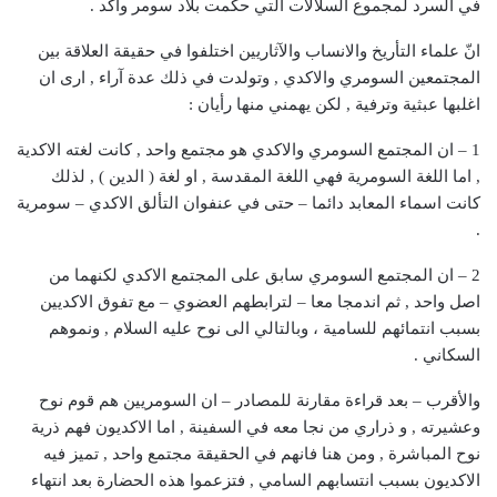
في السرد لمجموع السلالات التي حكمت بلاد سومر واكد .
انّ علماء التأريخ والانساب والآثاريين اختلفوا في حقيقة العلاقة بين
المجتمعين السومري والاكدي , وتولدت في ذلك عدة آراء , ارى ان
اغلبها عبثية وترفية , لكن يهمني منها رأيان :
1 – ان المجتمع السومري والاكدي هو مجتمع واحد , كانت لغته الاكدية
, اما اللغة السومرية فهي اللغة المقدسة , او لغة ( الدين ) , لذلك
كانت اسماء المعابد دائما – حتى في عنفوان التألق الاكدي – سومرية
.
2 – ان المجتمع السومري سابق على المجتمع الاكدي لكنهما من
اصل واحد , ثم اندمجا معا – لترابطهم العضوي – مع تفوق الاكديين
بسبب انتمائهم للسامية ، وبالتالي الى نوح عليه السلام , ونموهم
السكاني .
والأقرب – بعد قراءة مقارنة للمصادر – ان السومريين هم قوم نوح
وعشيرته , و ذراري من نجا معه في السفينة , اما الاكديون فهم ذرية
نوح المباشرة , ومن هنا فانهم في الحقيقة مجتمع واحد , تميز فيه
الاكديون بسبب انتسابهم السامي , فتزعموا هذه الحضارة بعد انتهاء