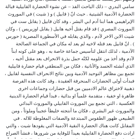
سامي البدري – ذلك الباحث الفذ – عن نشوء الحضارة القابيلية قبالة
الحضارة الآدمية الشيتية . حيث انّ ( قابيل ) و ( شيت ) في الموروث
الإبراهيمي هما ابنا آدم ابي البشر ، وقد كان قابيل ( يقابل ست في
الموروث المصري ) قد قام بقتل أخيه هابيل ( يقابل اوزيريس ) ، وكان
شيت الابن الاخر لآدم ، والذي يقابله في الأسطورة المصرية ( حورس
) . انّ قابيل بعد قتله لاخيه لم يعد له مكان في الجماعة الصالحة
الآدمية ، لذلك انتقل لتأسيس جماعة خاصة به ، وهو على كونه ابناً
لآدم وقد أخذ من علومه لكنّه حمل بذرة الانحراف بعد مقتل أخيه ،
الذي أنشئه الحسد والأنانية ، فكان من المنطقي قيام حضارة قابيلية
تجمع بين مظاهر التوحيد الآدمية وبين نتائج الانحراف النفسية لقابيل ،
فبدأت أولى الحضارات المنحرفة العقيدة . وقد كانت هذه الفرصة
ذهبية لاختراق عالم الادميين من قبل حضارات وجماعات اخرى
ظاهرة او خفية ، متقدمة علمياً او بدائية ، فبدأ قيام الحضارة الدينية
العكسية ، التي تجمع بين الموروث القابيلي والموروث البدائي
والموروث غير البشري ، فكان ما أنتجته خليطاً عجيباً وملوثاً ، ومن
الطبيعي ظهور الطقوس المبتدعة والصفات المغلوطة للاله . في
المقابل كانت هناك الحضارة النقية الآدمية التي يقودها شيت ، والتي
ارادت دفع الحضارة القابيلية بعيداً للوقاية من شرورها ، فنشأ الصراع