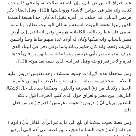
عند افتراق الناس عن بابل، وإن الصنعة صحّت له، وله في ذلك عدة
كتب، وإنه نظر في خواص الأشياء وروحانيتها )[12] ، وقال ايضاً ( ذكر
هرمس البابلي: قد اختلف في أمره فقيل انه كان أحد السبعة السدنة
الذين رتبوا لحفظ البيوت السبعة وأنه كان اليه بيت عطارد وباسمه
يسمى فان عطارد باللغة الكلدانية هرمس وقيل انه انتقل إلى أرض
مصر بأسباب وانه ملكها وكان له أولاد عدة منهم طاط وصا واشمن
واثريب وقفط وانه كان حكيم زمانه ولما توفى دفن في البناء الذي
يعرف بمدينة مصر بأبي هرمس ويعرفه العامة بالهرمين فان أحدها
قبره والآخر قبر زوجته وقيل قبر ابنه الذي خلفه بعد موته )[13] .
ومن ملاحظة هذه الإيرادات جميعا نستشف وجه تقديس ادريس عليه
السلام – بمختلف مسمياته – لدى شعوب الارض ، فهو من علّمهم
الخط ، وكذلك من زقّ المعرفة والعلوم . ويمكننا بعد ذلك حلّ الإشكال
التاريخي بين مصر والعراق حول الذي كتب الحرف الاول ، فكلا
الشعبين يريان انّ ( ادريس / تحوت / هرمس / اخنوخ ) هو من فعل
ذلك .
ومن قصة تحوت يمكننا ان نلج الى ما يدعم الرأي القائل بأنّ ( آتوم )
هو ذاته ( آدم ) حيث التشابه العجيب بين قصة ابني آدم التي أوردتها