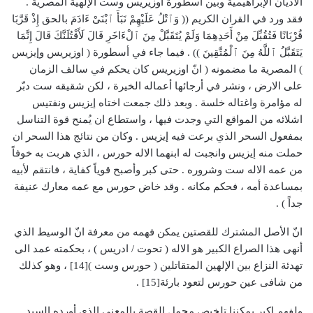
الأديان الإبراهيمية وبين أسطورة اوزيريس وست الإلهية المصرية .
فقد ورد في القران الكريم (( وَٱتْلُ عَلَيْهِمْ نَبَأَ ٱبْنَىْ ءَادَمَ بالحق إِذْ قَرَّبَا
قُرْبَانًا فَتُقُبِّلَ مِنْ أَحَدِهِمَا وَلَمْ يُتَقَبَّلْ مِنَ ٱلْءَاخَرِ قَالَ لَأَقْتُلَنَّكَ قَالَ إِنَّمَا
يَتَقَبَّلُ ٱللَّهُ مِنَ ٱلْمُتَّقِينَ )) . فيما جاء في أسطورة ( اوزيريس وإيزيس
) المصرية ما مضمونه ( انّ اوزيريس كان يحكم في سالف الزمان
على الارض ، ونشر في أرجائها أعماله الخيرة ، لكن شقيقه ست دبّر
له مؤامرة واغتاله خلسة . وبعد ذلك جمعت اختاه إيزيس ونفتيس
اشلائه من المواقع التي وجدت فيها ، واستطاع ان يُمنح قوة التناسل
بمفعول السحر الذي برعت فيه إيزيس . وكان من نتائج هذا السحر ان
حملت منه إيزيس وانجبت له ابنهما الاله حورس ، الذي هربت به خوفاً
من عمه الاله ست وشروره . حتى كبر وأصبح قوياً كفاية ، فانتقم لأبيه
بمساعدة أمه ، فحكم مكانه . وقد خاض حورس مع عمه معارك عنيفة
جداً ) .
انّ الأصل المشترك للقصتين يمكن فهمه من معرفة انّ الوسيط الذي
أنهى هذا الصراع الكبير هو الاله ( تحوت / ادريس ) ، بحكمته عمد الى
تهدئة النزاع بين الإلهين المتقاتلين ( حورس وست )[14] ، وهو كذلك
من شافى عين حورس لتعود بارئة[15] .
ولفهم اكبر يمكننا تلخيص مجمل القصة بالمعنى الذي أورده السيد