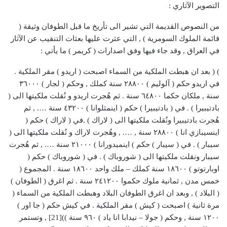
التصوير الآثاري :
من النصوص القديمة التي تشير الى تأريخ ما قبل الطوفان وثيقة (
قائمة الملوك السومرية ) , التي عثرت عليها بعثات التنقيب عن الآثار
في العراق , وقد جاء فيها وفق اصدارات ( كريمر ) ما يأتي :
) ( بعد ان هبطت الملكية من السماء اصبحت ( اريدو ) مقر الملكية .
في اريدو حكم ( آلوليم ) ٢٨٨٠٠ سنة كملك , وحكم ( لجار ) ٣٦٠٠٠
سنة , ملكان حكما ٦٤٨٠٠ سنة . ثم هُجرت اريدو و نُقلت ملكيتها الى (
بادتيبيرا ) . في ( بادتيبيرا ) حكم ( اينمثلوانا ) ٤٣٢٠٠ سنة …. , ثم
هُجرت بادتيبيرا ونُقلت ملكيتها الى ( لاراك ) .في ( لاراك ) حكم (
اينسيبازي انا ) ٢٨٨٠٠ سنة , …. , وهُجرت لاراك و نُقلت ملكيتها الى (
سيبار ) . في ( سيبار ) حكم ) اينميدورانا ) ٢١٠٠٠ سنة …. , ثم هُجرت
سيبار ونقلت ملكيتها الى ( شوروباك ) . في ( شوروباك ) حكم (
اوبارتوتو ) ١٨٦٠٠ سنة كملك – ملك واحد ١٨٦٠٠ سنة . المجموع (
خمس مدن , ثمانية ملوك حكموا ٢٤١٢٠٠ سنة . ثم اغرق ( الطوفان )
( البلاد ) , وبعد ان اغرق الطوفان البلاد وهبطت الملكية من السماء (
مرة ثانية ) اصبحت ( كيش ) مقر الملكية . في كيش حكم ( جا اور )
١٢٠٠ سنة , وحكم ( جولا – نيدابا انا ياد ) ٩٦٠ سنة ))[21] , وتستمر