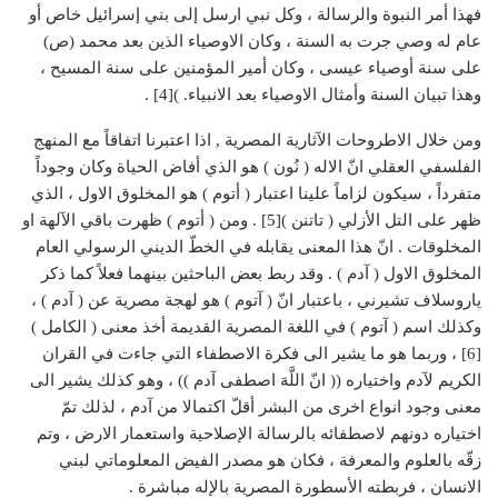
ومن خلال الاطروحات الآثارية المصرية , اذا اعتبرنا اتفاقاً مع المنهج
الفلسفي العقلي انّ الاله ( نُون ) هو الذي أفاض الحياة وكان وجوداً
متفرداً ، سيكون لزاماً علينا اعتبار ( أتوم ) هو المخلوق الاول ، الذي
ظهر على التل الأزلي ( تاتنن )[5] . ومن ( أتوم ) ظهرت باقي الآلهة او
المخلوقات . انّ هذا المعنى يقابله في الخطّ الديني الرسولي العام
المخلوق الاول ( آدم ) . وقد ربط بعض الباحثين بينهما فعلاً كما ذكر
ياروسلاف تشيرني ، باعتبار انّ ( آتوم ) هو لهجة مصرية عن ( آدم ) ،
وكذلك اسم ( آتوم ) في اللغة المصرية القديمة أخذ معنى ( الكامل )
[6] ، وربما هو ما يشير الى فكرة الاصطفاء التي جاءت في القران
الكريم لآدم واختياره (( انّ اللَّهَ اصطفى آدم )) ، وهو كذلك يشير الى
معنى وجود انواع اخرى من البشر أقلّ اكتمالا من آدم ، لذلك تمّ
اختياره دونهم لاصطفائه بالرسالة الإصلاحية واستعمار الارض ، وتم
زقّه بالعلوم والمعرفة ، فكان هو مصدر الفيض المعلوماتي لبني
الانسان ، فربطته الأسطورة المصرية بالإله مباشرة .