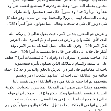
محمول يحمله الله بنوره وعظمته وقدرته لا يستطيع لنفسه ضراً ولا
نفعاً ولا موتاً ولا حياةً ولا نشوراً، فكل شيء محمول والله تبارك
وتعالى الممسك لهما أن تزولا والمحيط بهما من شيء، وهو حياة كل
شيء ونور كل شيء، سبحانه وتعالى عما يقولون علواً كبيراً ) [28] .
والعرش هو المقترن بتدبير الامر ، حيث يقول تعالى ( ان ربكم الله
الذي خَلَقَ السَّمَاوَاتِ والارضَ في ستةِ ايامٍ ثمّ استوى على العرش
يُدبّرُ الامرَ )[29] . وقرن الله تعالى عمل الملائكة بتدبير الامر ، وقد
أشار جلّ جلاله الى ذلك حين قال ( فالمقسمات أمرا )[30] ، حيث
قال صاحب تفسير ( الميزان ) : ( وقوله : ” فالمقسمات أمرا ” عطف
على ما سبقه وإقسام بالملائكة الذين يعملون بأمره فيقسمونه
باختلاف مقاماتهم فان امر ذي العرش بالخلق والتدبير واحد فإذا حمله
طائفة من الملائكة على اختلاف أعمالهم انشعب الامر وتقسم
بتقسمهم ثم اذا حمله طائفة هي دون الطائفة الاولى تقسم ثانيا
بتقسمهم وهكذا حتى ينتهي الى الملائكة المباشرين للحوادث الكونية
الجزئية فينقسم بانقسامها ويتكثر بتكثرها )[31] . ويمكن ادراج قوله
تعالى ( فالمدبرات أمرا )[32] في هذا المعنى ، حيث ذكر صاحب
الميزان انها في الملائكة ايضا ، ( تَنَزَّل الملائكة والروح فيها باْذن ربهم