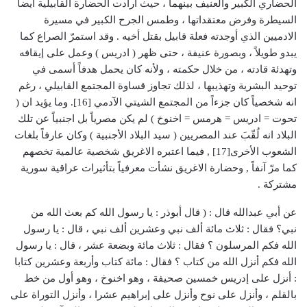
الحضاري الكبير والعنيف بينهما ، حيث ارادت الحضارة القابيلية أيضاً
السيطرة وفرض معتقداتها ، وطمس الجرح الكبير في مسيرة
الادميين الذي أوجدته فعلة قابيل بقتل أخيه . وقد استمرّ الصراع كما
يبدو طويلاً ، وبصورة عنيفة ، حتى ظهر ( ادريس ) وعمل على إيقافه
وتهدئة قادته ، من خلال حكمته ، ولأنه كان يحمل هدفاً أسمى في
توحيد البشرية وتهذيبها ، لذلك تجاوز قساوة المجتمع القابيلي ، رغم
انه شخصياً كان جزءاً من المجتمع الشيتي الآدمي [16]. وما يؤيد ان (
تحوت = ادريس = هرمس = اخنوخ ) لم يكن مصرياً بل اجنبياً عن تلك
البلاد انه لُقّبَ عند المصريين ( سيد البلاد الأجنبية ) وكان عارفاً بلغات
الشعوب الأخرى[17] , فيما اعتبره الاغريق شخصية عالمية تخصهم
كما مرّ آنفاً , وحضارة الاغريق نشأت معرفياً بتأثيرات عراقية سورية
مشتركة .
عن أبي عبدالله قال : ( قال أبوذر : يا رسول الله كم بعث الله من
نبي؟ فقال : ثلاث مائة ألف نبي وعشرين ألف نبي ، قال : يا رسول
الله فكم المرسلون ؟ فقال : ثلاث مائة وبضعة عشر ، قال : يا رسول
الله فكم أنزل الله من كتاب ؟ فقال : مائة كتاب وأربعة وعشرين كتابا
: أنزل على إدريس خمسين صحيفة ، وهو اخنوخ ، وهو أول من خط
بالقلم ، وأنزل على نوح وأنزل على إبراهيم عشرا ، وأنزل التوراة على