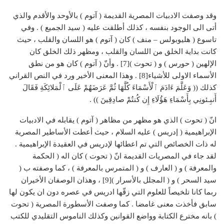
وقد وصفت الادبيات المصرية القديمة ( آتوم ) بالأوحد والأقدم والذي
أتى الى الوجود بنفسه ، كذلك أطلقت عليه ( سيد الجميع ) . وفي
تاسوع ( هليوبولس – منف ) كان ( آتوم ) هو اللسان والقلب ، حيث
كانت بداية الخلق من اللسان والقلب ، ومظهر ذلك الخلق كان
الإلهين ( حورس ) و ( تحوت )[7] . وأنّ ( آتوم ) كان هو من نطق
الأسماء الاولى للأشياء[8] . وهذا المعنى الأخير ورد في النص القراني
كذلك (( وَعَلَّمَ ءَادَمَ ٱلْأَسْمَاءَ كُلَّهَا ثُمَّ عَرَضَهُمْ عَلَى ٱلْمَلائِكَةِ فَقَالَ
أَنبِـئونِي بِأَسْمَاءِ هَؤُلَاءِ إِن كُنتُمْ صادِقِينَ )) .
انّ ( تحوت ) الذي هو مظهر من مظاهر ( آتوم ) يقابله في الادبيات
الإبراهيمية ( إدريس ) عليه السلام ، حيث أعطت الأساطير المصرية
له ذات الخصائص التي تم اعطائها لإدريس في العقيدة الإبراهيمية .
لقد جاء في المصريات القديمة انّ ( تحوت ) كان اله ( الحكمة
والمعرفة ) و ( العارف ) و ( المتمرس بالمعرفة ) ، كما وصفته ب (
سيد السحر ) و ( المجلل بالأسرار )[9] ، وهذان الوصفان الأخيران
ربما كانا تلخيصاً للعلوم التي زقّها ادريس في عصره دون ان يكون لها
سابق فأخذت معنى غامضا . كما وصفت الأسطورة المصرية ( تحوت
) بانه مخترع الكتابة وواضع القوانين وكذلك الناموس التقليدي للكتب