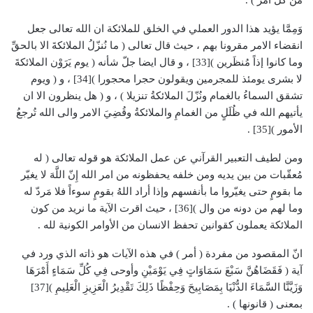
من كلّ امر ) .
وَمِمَّا يؤيد هذا الدور العملي في الخلق للملائكة ان الله تعالى جعل
انقضاء الامر مقرونا بهم ، حيث قال تعالى ( ما نُنزّلُ الملائكةَ الا بالحقِّ
وما كانوا إذاً مُنظَرين )[33] ، و قال ايضا جلّ شأنه ( يوم يَرَوْن الملائكةَ
لا بشرى يومئذ للمجرمين ويقولون حجرا محجورا )[34] ، و ( ويوم
تشقق السماءُ بالغمام ونُزّلَ الملائكةُ تنزيلا ) ، و ( هل ينظرون الا ان
يأتيهم الله في ظُلَلٍ من الغمامِ والملائكةُ وقُضِيَ الامر والى الله تُرجعُ
الأمور )[35] .
ومن لطيف التعبير القرآني عن عمل الملائكة هو قوله تعالى ( له
مُعقّبات من بين يديه ومن خلفه يحفظونه من امر الله إِنّ اللَّهَ لا يغيّر
ما بقومٍ حتى يغيّروا ما بأنفسهم وإذا أراد اللهُ بقومٍ سوءاً فلا مَردّ له
وما لهم من دونه من وال )[36] ، حيث اقرت الآية ما نريد من كون
الملائكة يعملون كقوانين تحفظ الانسان من الأوامر الكونية لله .
انّ المقصود من مفردة ( أمر ) في هذه الآيات هو ذاته الذي ورد في
آية ( فَقَضَاهُنَّ سَبْعَ سَمَاوَاتٍ فِي يَوْمَيْنِ وأوحى فِي كُلِّ سَمَاءٍ أَمْرَهَا
وَزَيَّنَّا السَّمَاءَ الدُّنْيَا بِمَصَابِيحَ وَحِفْظًا ذَلِكَ تَقْدِيرُ الْعَزِيزِ الْعَلِيمِ )[37]
بمعنى ( قانونها ) .