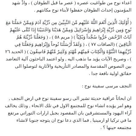
اعداء نوح من طواغيت عصره ( عصر ما قبل الطوفان ) ، واذْ شهد
المؤمنون إحداث الطوفان حفظوا لأبناء نوح مكانتهم .
( أُوْلَئِكَ الَّذِينَ أَنْعَمَ اللَّهُ عَلَيْهِم مِّنَ النَّبِيِّينَ مِن ذُرِّيَّةِ آدَمَ وَمِمَّنْ حَمَلْنَا مَعَ
نُوحٍ وَمِن ذُرِّيَّةِ إِبْرَاهِيمَ وَإِسْرَائِيلَ وَمِمَّنْ هَدَيْنَا وَاجْتَبَيْنَا إِذَا تُتْلَى عَلَيْهِمْ
آيَاتُ الرَّحْمَن خَرُّوا سُجَّداً وَبُكِيّاً ) ( مريم ٥٨ ) ، ( وَجَعَلْنَا ذُرِّيَّتَهُ هُمُ
الْبَاقِينَ ) (الصافات ٧٧ ) ، ( وَلَقَدْ أَرْسَلْنَا نُوحاً وَإِبْرَاهِيمَ وَجَعَلْنَا فِي
ذُرِّيَّتِهِمَا النُّبُوَّةَ وَالْكِتَابَ فَمِنْهُم مُّهْتَدٍ وَكَثِيرٌ مِّنْهُمْ فَاسِقُونَ ) ( الحديد ٢٦
) ، وصريح الآيات يؤيد ما نذهب اليه , ولو اعتمد الباحثون آلية التعاضد
بين النصوص المقدسة والمصادر التأريخية والآثارية لتوصلوا الى
حقائق اولية نافعة جدا .
النجف مرسى سفينة نوح :
ان ابحاثاً عراقية حديثة تشير الى رسو سفينة نوح في ارض النجف ,
وهو امر يؤيده انشاء نوح للمجتمع الاول في تلك الانحاء , وذلك يخالف
آراء اليهود والمستشرقين بان المقصود بجبل ارارات التوراتي مرتفع
ما في تركيا او ارمينيا , فما الذي دعا نوح ان يتوجه جنوبا لانشاء
مجتمعه حينها ؟ .