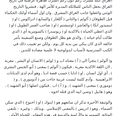
العراق كبلد مشرك رغم كون رغم الشرك ظاهرة عرضية في تاريخ
العراق بجعل الناس للملائكة المدبرة للأمر الهة , فنشروا التاريخ
الوثني واغفلوا جانب العراق المشرق . وان اول أسماء أولئك الحكماء
قبل الطوفان ( آلولم ) والثاني ( آللغار ) والسابع ( ادراكوس ) او (
اينميدور انكا ) والعاشر ( اوتنبشتم ) او ( صاحب العمر الطويل ) او (
الذي اعطي الحياة ) بالاكدية او ( زيوسدرا ) بالسومرية أي ( الذي
طالت أيام حياته ) , والذي هو بطل الطوفان وصنع السفينة بأمر
خالقه الذي كان يبكي بين يديه كل يوم . ولكن تم تغييب ذلك في
الكتب المدرسية لأسباب ايدولوجية لا علمية مضادة للتدين .
و( آلولم ) يتجزأ الى ( آ ) معناه اب و ( لولم ) الانسان او البشر , معربة
, لان اللغة الاكدية معربة , فيكون ( آلولم ) بمعنى ( أبو الجنس البشري
) , أي اول انسان , او ( ادابا ) حسب قصة ادبا , وهو آدم لدى الديانات
الابراهيمية . وآدم كلمة ليست عربية جاءت من ( آدوموزي ) , و (
دوموزي ) بمعنى ( الشهيد ) , و ( آ ) اب , فيكون اصلها ( أبو الشهيد ) ,
وهو ( هابيل ) وصي ابيه الذي قتله اخوه .
والوثيقة الأخيرة تذكر ان سابعهم هو ( اينوك ) او ( اخنوخ ) الذي سكن
السماء , وهو ( ادريس ) بالمعنى الإسلامي . وبذلك – وغيره – تلتقي
الوثائق السومرية والآرامية والدينية في هذه المعاني للحياة الأولى