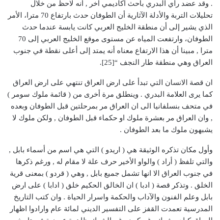
. وقد عضد رأي البدري باحث اكاديمي آخر , أنه لاحظ من خلال
تحليلات التربة والأدلة الآثارية أن الطوفان حدث بارتفاع 70 مترا، الأمر
الذي يشير إلى أن منطقة الخليج العربي كانت يابسة عندما حدث
الطوفان، وارتفعت المياه عن مستوى موقع الخليج العربي إلى 70
مترا , مبينا أن هذا الارتفاع معناه أنه يمتد إلى أعلى نقطة في جنوب
العراق وهي منطقة طار النجف “[25].
ان قصة الانسان التي تبدأ على ارض العراق تنتهي على ارض العراق
كما يرى العلامة البدري . وينطلق مرة أخرى من ( قائمة ملوك سومر )
في متحف بنسلفانيا الى ان العراق مر بمرحلتين قبل الطوفان وبعده
, وان العراق مر بعشرة ملوك او حكماء قبل الطوفان , ولكن ملوك لا
يشبهون ملوك ما بعد الطوفان .
وأول مكان تذكره الوثيقة هي ( اريدو ) التي هي اسم من أسماء بابل ,
والتي تلفظ ( أراد ) والواو الأخير حرف علة لا مقام له , ورغم ذكرها
في جنوب العراق الا انها تشمل جميع بابل , وهي ( قردو ) بمعنى قرية
الخلق . وتذكر قصة ( ادبا ) ان الخالق الحكيم خلق ( ادابا ) على ارض
بابل وعلم الفنون والآداب والحكمة واسرار الحياة . وان كتب التاريخ
المدرسية تعمدت القفز على التفسير الديني لمائة عام وارادوا اظهار