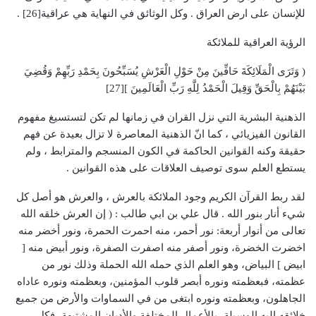
للإنسان على ارض العراق . وكل الوثائق في النهاية هي عراقية[26] .
الرؤية العراقية للملائكة
( وَتَرَى الْمَلَائِكَةَ حَافِّينَ مِنْ حَوْلِ الْعَرْشِ يُسَبِّحُونَ بِحَمْدِ رَبِّهِمْ وَقُضِيَ
بَيْنَهُمْ بِالْحَقِّ وَقِيلَ الْحَمْدُ لِلَّهِ رَبِّ الْعَالَمِينَ ][27]
الذهنية البشرية التي نزل القران في زمانها لم تكن لتستسيغ مفهوم
القانون الفيزيائي ، كما انّ الذهنية المعاصرة لا تزال بعيدة عن فهم
حقيقة وكنه القوانين الحاكمة في الكون المنسجم والمترابط ، ولم
يستطع العلم سوى توصيف العلاقات على هذه القوانين .
لقد ربط القرآن الكريم وجود الملائكة بالعرش ، والعرش هو أصل كل
شيء أنار بنور الله . قال علي بن ابي طالب : ( إن العرش خلقه الله
تعالى من أنوار أربعة: نور أحمر، منه احمرت الحمرة، ونور أخضر منه
اخضرت الخضرة، ونور أصفر منه اصفرت الصفرة، ونور أبيض منه [
ابيض ] البياض، وهو العلم الذي حمله الله الحملة وذلك نور من
عظمته، فبعظمته ونوره أبصر قلوب المؤمنين، وبعظمته ونوره عاداه
الجاهلون، وبعظمته ونوره ابتغى من في السماوات والأرض من جميع
خلائقه إليه الوسيلة، بالأعمال المختلفة والأديان المشتبهة، فكل