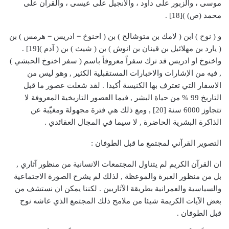
موسى ، والزبور على داود ، والانجيل على عيسى ، والقرآن على
محمد (ص) )[18] .
و ( نوح ) ابن ( لامك بن متوشالح ) بن ( اخنوخ = ادريس = هرمس ) بن
( يارد بن مهلائيل بن قينان بن انوش ) بن ( شيث ) بن ( آدم )[19] .
واخنوخ او ادريس قد ترك سفراً معروفاً باسم ( سفر اخنوخ الحبشي )
, فيه من الإشارات والاخبارات المستقبلية الكثير , وهو ليس من
الاسفار التي تعترف بها الكنيسة أكيدا . لقد شغلت عصور ما قبل
التاريخ 99 % من حياة البشر , فيما العصور التاريخية المعروفة لا
تتجاوز 6000 سنة [20] , ومع ذلك هي فترة مجهولة ومغيّبة عن
الذاكرة البشرية الحاضرة , لا سيما في المجال العقائدي .
التصوير القرآني لمجتمع ما قبل الطوفان :
ان القرآن الكريم لم يتناول المجتمعات الانسانية من منظور آثاري ,
بل من منظور العبرة والموعظة , لذلك لم يشرح الصورة الاجتماعية
والسياسية والعمرانية بطريقة الآثاريين . لكننا يمكن ان نستشف من
بعض الآيات الكريمة شيئا من ملامح ذلك المجتمع الذي عاشه نوح
قبل الطوفان .