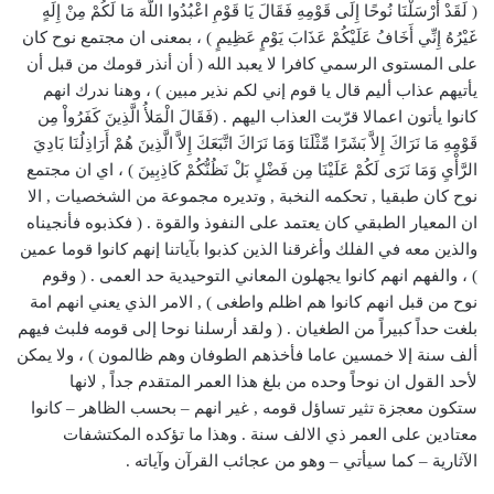
( لَقَدْ أَرْسَلْنَا نُوحًا إِلَى قَوْمِهِ فَقَالَ يَا قَوْمِ اعْبُدُوا اللَّهَ مَا لَكُمْ مِنْ إِلَهٍ
غَيْرُهُ إِنِّي أَخَافُ عَلَيْكُمْ عَذَابَ يَوْمٍ عَظِيمٍ ) ، بمعنى ان مجتمع نوح كان
على المستوى الرسمي كافرا لا يعبد الله ( أن أنذر قومك من قبل أن
يأتيهم عذاب أليم قال يا قوم إني لكم نذير مبين ) ، وهنا ندرك انهم
كانوا يأتون اعمالا قرّبت العذاب اليهم . (فَقَالَ الْمَلأُ الَّذِينَ كَفَرُواْ مِن
قَوْمِهِ مَا نَرَاكَ إِلاَّ بَشَرًا مِّثْلَنَا وَمَا نَرَاكَ اتَّبَعَكَ إِلاَّ الَّذِينَ هُمْ أَرَاذِلُنَا بَادِيَ
الرَّأْيِ وَمَا نَرَى لَكُمْ عَلَيْنَا مِن فَضْلٍ بَلْ نَظُنُّكُمْ كَاذِبِينَ ) ، اي ان مجتمع
نوح كان طبقيا , تحكمه النخبة , وتديره مجموعة من الشخصيات , الا
ان المعيار الطبقي كان يعتمد على النفوذ والقوة . ( فكذبوه فأنجيناه
والذين معه في الفلك وأغرقنا الذين كذبوا بآياتنا إنهم كانوا قوما عمين
) ، والفهم انهم كانوا يجهلون المعاني التوحيدية حد العمى . ( وقوم
نوح من قبل انهم كانوا هم اظلم واطغى ) , الامر الذي يعني انهم امة
بلغت حداً كبيراً من الطغيان . ( ولقد أرسلنا نوحا إلى قومه فلبث فيهم
ألف سنة إلا خمسين عاما فأخذهم الطوفان وهم ظالمون ) ، ولا يمكن
لأحد القول ان نوحاً وحده من بلغ هذا العمر المتقدم جداً , لانها
ستكون معجزة تثير تساؤل قومه , غير انهم – بحسب الظاهر – كانوا
معتادين على العمر ذي الالف سنة . وهذا ما تؤكده المكتشفات
الآثارية – كما سيأتي – وهو من عجائب القرآن وآياته .