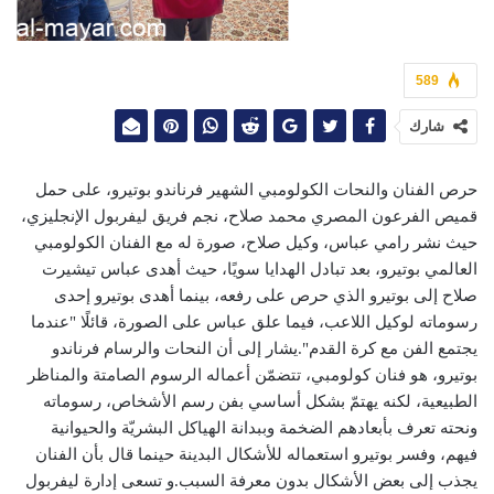
589
شارك
حرص الفنان والنحات الكولومبي الشهير فرناندو بوتيرو، على حمل
قميص الفرعون المصري محمد صلاح، نجم فريق ليفربول الإنجليزي،
حيث نشر رامي عباس، وكيل صلاح، صورة له مع الفنان الكولومبي
العالمي بوتيرو، بعد تبادل الهدايا سويًا، حيث أهدى عباس تيشيرت
صلاح إلى بوتيرو الذي حرص على رفعه، بينما أهدى بوتيرو إحدى
رسوماته لوكيل اللاعب، فيما علق عباس على الصورة، قائلًا "عندما
يجتمع الفن مع كرة القدم".يشار إلى أن النحات والرسام فرناندو
بوتيرو، هو فنان كولومبي، تتضمّن أعماله الرسوم الصامتة والمناظر
الطبيعية، لكنه يهتمّ بشكل أساسي بفن رسم الأشخاص، رسوماته
ونحته تعرف بأبعادهم الضخمة وببدانة الهياكل البشريّة والحيوانية
فيهم، وفسر بوتيرو استعماله للأشكال البدينة حينما قال بأن الفنان
يجذب إلى بعض الأشكال بدون معرفة السبب.و تسعى إدارة ليفربول