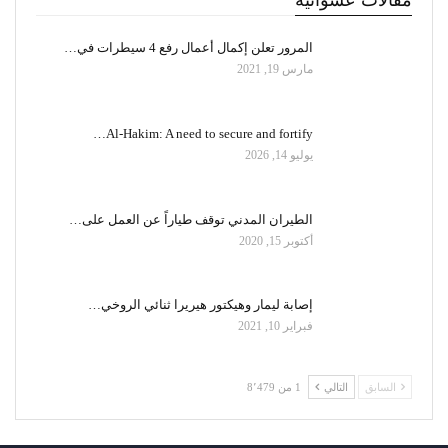
مقالات عشوائية
المرور تعلن إكمال أعمال رفع 4 سيطرات في…
مارس 19, 2021
Al-Hakim: A need to secure and fortify…
يوليو 14, 2026
الطيران المدني توقف طياراً عن العمل على…
أكتوبر 15, 2020
إصابة ليمار وهيكتور هيريرا ثنائي الروخي…
فبراير 10, 2021
السابق
التالي
1 من 8٬479