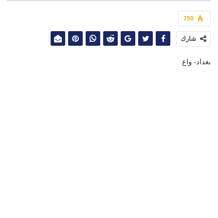
750
شارك
بغداد- واع