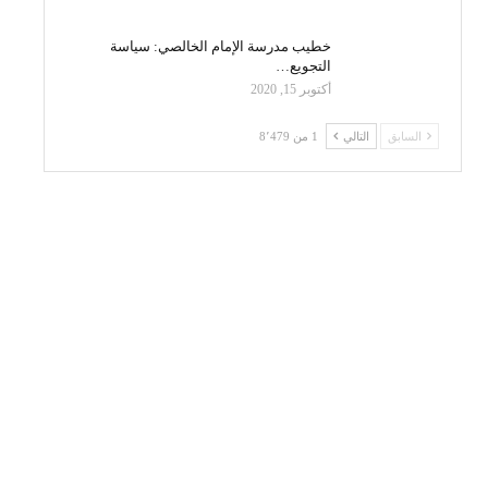
خطيب مدرسة الإمام الخالصي: سياسة
التجويع…
أكتوبر 15, 2020
السابق
التالي
1 من 8٬479