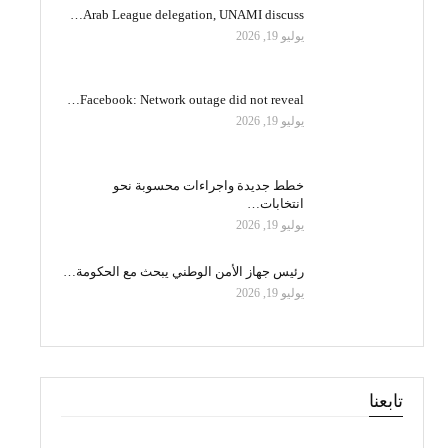
Arab League delegation, UNAMI discuss…
يوليو 19, 2026
Facebook: Network outage did not reveal…
يوليو 19, 2026
خطط جديدة واجراءات محسوبة نحو
انتخابات…
يوليو 19, 2026
رئيس جهاز الأمن الوطني يبحث مع الحكومة…
يوليو 19, 2026
تابعنا