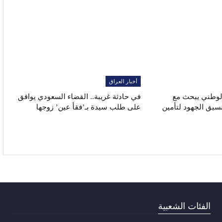
أخبار العراق
الوطني يبحث مع
في حادثة غريبة.. القضاء السعودي يوافق
نسيق الجهود لتأمين
على طلب سيدة بـ’فقأ عين’ زوجها
الفئات الشعبية