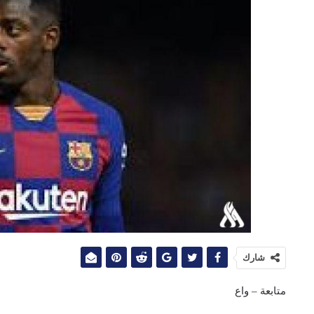
شارك
متابعة – واع