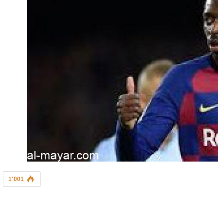
1٬001