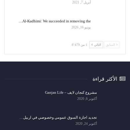
أبريل 7, 2021
Al-Kadhimi: We succeeded in removing the…
يونيو 16, 2026
السابق
التالي
1 من 8٬479
الأكثر قراءة
مشروع كنجان لايف – Ganjan Life
أكتوبر 6, 2020
تجديد اجازة السوق عمومي وخصوصي في اربيل…
أكتوبر 24, 2020