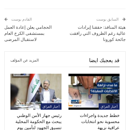
السابق بوست
القادم بوست
هيئة المنافذ: حققنا إيرادات
الحجامي يعلن إعادة العمل
عالية رغم الظروف التي رافقت
بمستشفى الكرخ العام
جائحة كورونا
لاستقبال المرضى
قد يعجبك ايضا
المزيد عن المؤلف
أخبار العراق
أخبار العراق
خطط جديدة واجراءات
رئيس جهاز الأمن الوطني
محسوبة نحو انتخابات
يبحث مع الحكومة المحلية
عراقية نزيهة
تنسيق الجهود لتأمين يوم