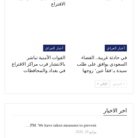
الاقتراع
أخبار العراق
أخبار العراق
في حادثة غريبة.. القضاء
القوات الأمنية تباشر
السعودي يوافق على طلب
بالانتشار قرب مراكز الاقتراع
سيدة بـ’فقأ عين’ زوجها
في بغداد والمحافظات
السابق
التالي
اخر الاخبار
PM: We have taken measures to prevent…
يوليو 19, 2026