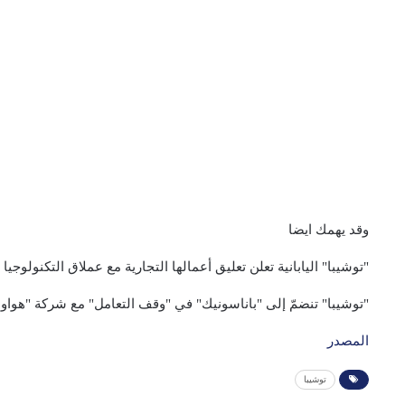
وقد يهمك ايضا
"توشيبا" اليابانية تعلن تعليق أعمالها التجارية مع عملاق التكنولوجي
"توشيبا" تنضمّ إلى "باناسونيك" في "وقف التعامل" مع شركة "هواو
المصدر
توشيبا