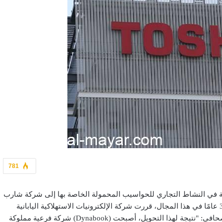
781
 باعت الحصة المتبقية في النشاط التجاري للحواسيب المحمولة الخاصة بها إلى شركة شارب
(Sharp)، مما يعني خروجها رسميًا من سوق أجهزة الحاسب، وبعد 35 عامًا في هذا المجال، قررت شركة الإلكترونيات الاستهلاكية اليابانية
توشيبا الخروج من صناعة أجهزة الحاسب. وقالت توشيبا في بيان صحافي: "نتيجة لهذا التحويل، أصبحت (Dynabook) شركة فرعية مملوكة