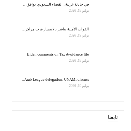
في حادثة غريبة.. القضاء السعودي يوافق…
يوليو 19, 2026
القوات الأمنية تباشر بالانتشار قرب مراكز…
يوليو 19, 2026
Biden comments on Tax Avoidance file
يوليو 19, 2026
Arab League delegation, UNAMI discuss…
يوليو 19, 2026
تابعنا