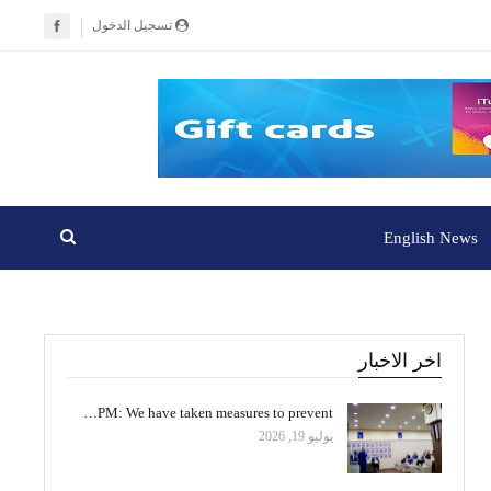
تسجيل الدخول
English News
اخر الاخبار
PM: We have taken measures to prevent…
يوليو 19, 2026