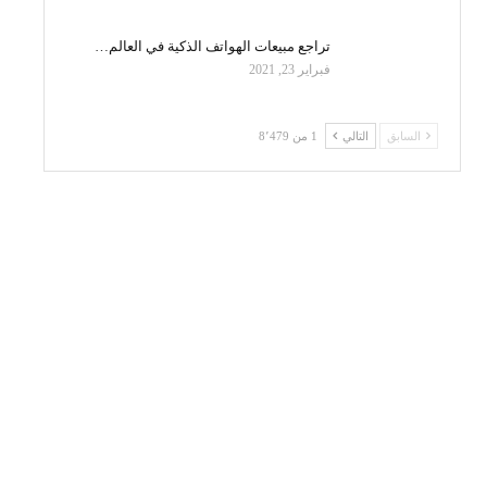
تراجع مبيعات الهواتف الذكية في العالم…
فبراير 23, 2021
السابق
التالي
1 من 8٬479