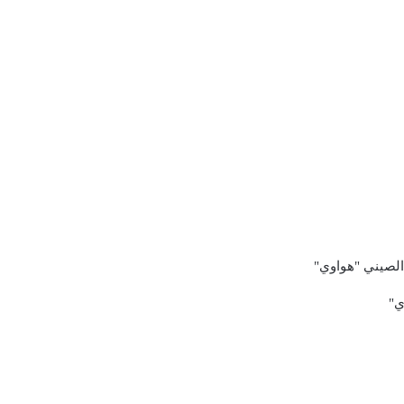
ا الصيني "هواوي"
ي"