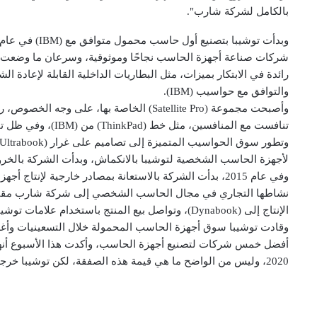
بالكامل لشركة شارب".
شركات صناعة أجهزة الحاسب نجاحًا وموثوقية، وسرعان ما وضعت م
والتوافق مع حواسيب (IBM).
وأصبحت مجموعة (Satellite Pro) الخاصة بها
تنافست مع المنافسي
لأجهزة الحاسب الشخصية لتوشيبا بالانكماش، وبدأت الشركة بالخرو
الإنتاج إلى (Dynabook)، وتواصل بيع المنتج باستخدام علامات توشيبا التجارية السابقة، مثل (Portégé) و(Tecra).
وقادت توشيبا سوق أجهزة الحاسب المحمولة خلال التسعينيات وأغلب ا
2020، وليس من الواضح ما هي قيمة هذه الصفقة، لكن توشيبا خرجت أخيرًا من سوق أجهزة الحاسب الشخصية إلى الأبد.