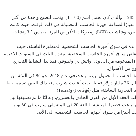
وبدأت توشيبا بتصنيع أول حاسب محمول متوافق مع (IBM) في عام 1985، والذي كان يحمل اسم (T1100). ونمت لتصبح واحدة من أكثر
عيارًا لصناعة أجهزة الحاسب المحمولة في ذلك الوقت، حيث كانت
رائدة في الابتكار بميزات، مثل البطاريات الداخلية القابلة لإعادة الشحن، وشاشات (LCD) ومحركات الأقراص المرنة بقياس 3.5 إنشات
، على وجه الخصوص، رائدة في سوق أجهزة الحاسب الشخصية المتطورة الناشئة، حيث
ن، مثل خط (ThinkPad) من (IBM)، وفي ظل تقلص سوق أجهزة الحاسب الشخصية بمقدار الثلث في السنوات الأخيرة
وتطور سوق الحواسيب المتميزة إلى تصاميم على غرار (Ultrabook) المدعومة من آبل ودل وإتش بي ولينوفو، فقد بدأ النشاط التجاري
ج من الأسواق.
وفي عام 2015، بدأت الشركة بالاستعانة بمصادر خارجية لإنتاج أجهزة الحاسب المحمول، بينما باعت في عام 2018 نحو 80 في المئة من
نشاطها التجاري في مجال الحاسب الشخصي إلى شركة شارب مقابل 36 مليار دولار فقط، حيث أعادت شارب منذ ذلك الحين تسمية خط
لعقد الأول من القرن الحادي والعشرين، وغالبًا ما تم تصنيفها بين
أفضل خمس شركات لتصنيع أجهزة الحاسب، وأكدت هذا الأسبوع أنها باعت حصتها المتبقية البالغة 20 في المئة إلى شارب في 30 يونيو