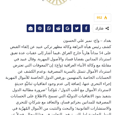
952
شارك
بغداد – واع- نمير علي الحسون
كشف رئيس هيأة النزاهة وكالة مظهر تركي عبيد عن إلقاء القبض
على 54 مداناً هارباً خارج العراق ،فيما أشار إلى عقبات عدة تعيق
استرداد المدانين بقضايا فساد والأصول المهربة. وقال عبيد في
مقابلة مع وكالة الأنباء العراقية (واع): إن"المعوقات التي تعترض
استرداد الأموال تتمثل بالسرية المصرفية ،وعدم الكشف عن
الحسابات الخاصة بالمتهمين ،ورفض الدول الحاضنة للأموال المهربة
إجراء التحري عنها، إضافة إلى عدم وجود اتفاقياتٍ ثنائيَّةٍ حديثةٍ
لاسترداد الأموال مع أغلب الدول"، مُؤكداً "ضرورة مطالبة الدول
بتنفيذ بنود الاتفاقيات الدوليَّة التي تسمح بالاطلاع على الحسابات
المصرفية للمدانين بجرائم فسادٍ، والتعاقد مع شركاتٍ للتحري
والاستشارات القانونية؛ والبحث والتثبت من الأموال المُهرَّبة في
الدول الحاضنة لها ،التي ترفض التعاون في هذا المجال، فضلاً عن