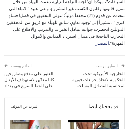
السياقات"، مؤكداً أن"لجنة النزاهة النيابية دعمت الهيأة من خلال
تمرير قانونها وقانون الكسب غير المشروع. ونفى عبيد "الأنباء التي
تتحدث عن قدوم (21) محققاً دولياً؛ لتولي التحقيق في قضايا فسادٍ
كبرى" ، مشيراً إلى"وجود تعاونٍ سابقٍ للهيأة مع فريقٍ من المحققين
الدوليّين انحصرت جوانبه بتبادل الخبرات والتدريب والاطلاع على
التجارب الناجحة في ميدان استرداد المدانين والأموال
المهربة".
المصدر
السابق بوست
القادم بوست
الخارجية الأمريكية تحث
العثور على مدفع وصاروخين
الحكومة لاتخاذ إجراءات فورية
كانا معدّين لاستهداف الأرتال
لمحاسبة الفصائل المسلحة
على الخط السريع في بغداد
قد يعجبك ايضا
المزيد عن المؤلف