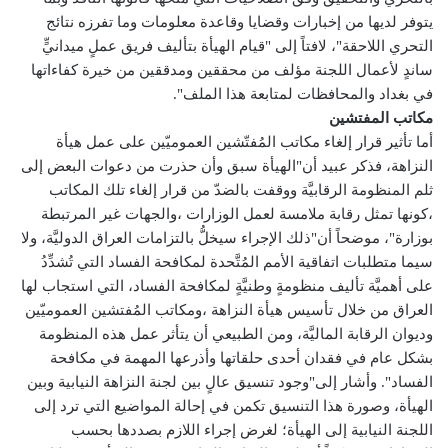
يتوفر لديها من إخبارات وقضايا وقاعدة معلومات وما تفرزه نتائج
التحري اللاحقة"، لافتاً إلى "قيام الهيأة بتأليف فريق عملٍ ميدانيٍّ
ساندٍ لأعمال اللجنة مؤلف من محققين ومدققين من خيرة كفاءاتها
في بغداد والمحافظات لمتابعة هذا الملف".
مكاتب المفتشين
أما تأثير قرار إلغاء مكاتب المُفتّشين العموميّين على عمل هيأة
النزاهة، فذكر عبيد أن"الهيأة سبق وأن حذرت من دعوات البعض إلى
ثلم المنظومة الرقابيَّة ووقفت بالضدّ من قرار إلغاء تلك المكاتب
،كونها تمثل رقابة ملامسة لعمل الوزارات ،والجهات غير المرتبطة
بوزارة"، موضحاً أن"ذلك الإجراء سيخلُّ بالتزامات العراق الدوليَّة، ولا
سيما متطلبات اتفاقية الأمم المُتَّحدة لمكافحة الفساد التي تُشدِّدُ
على أهميَّة تأليف منظومةٍ وطنيَّةٍ لمكافحة الفساد، التي استجاب لها
العراق من خلال تأسيس هيأة النزاهة ،ومكاتب المُفتشين العموميّين
وديوان الرقابة الماليَّة، ومن الطبيعي أن يتأثر عمل هذه المنظومة
بشكل عام في فقدان أحدى حلقاتها وأذرعها المهمة في مكافحة
الفساد". وأشار إلى"وجود تنسيق عالٍ بين لجنة النزاهة النيابية وبين
الهيأة، وصورة هذا التنسيق تكمن في إحالة المواضيع التي ترد إلى
اللجنة النيابية إلى الهيأة؛ لغرض إجراء اللازم بصددها بحسب