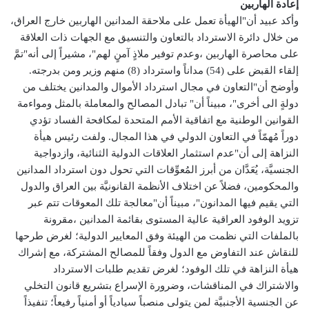
إعادة الهاربين
وأكد عبيد أن"الهيأة تعمل على ملاحقة المدانين الهاربين خارج العراق،
من خلال دائرة الاسترداد بالتعاون والتنسيق مع الجهات ذات العلاقة
على محاصرة الهاربين ،وعدم توفير ملاذٍ آمنٍ لهم"، مشيراً إلى أنه"تمَّ
إلقاء القبض على (54) مداناً واسترداد (8) منهم وزير ومن بدرجته.
وأوضح أن"التعاون في مجال استرداد الأموال والمدانين يختلف من
دولةٍ الى أخرى"، مبيناً أن" تبادل المصالح والمعاملة بالمثل ومواءمة
القوانين الوطنية مع اتفاقية الأمم المتحدة لمكافحة الفساد تؤدي
دوراً مُهمّاً في التعاون الدولي في هذا المجال. ولفت رئيس هيأة
النزاهة إلى أن"عدم استثمار العلاقات الدولية الثنائية، وازدواجية
الجنسيَّة، يُعَدَّان من أبرز المُعوِّقات التي تحول دون استرداد المدانين
والمحكومين، فضلاً عن اختلاف الأنظمة القانونيَّة بين العراق والدول
التي يقيم فيها المدانون"، مبيناً أن"معالجة تلك المعوقات تتم عبر
تزويد الوفود العراقية عالية المستوى بقائمة المدانين ،مقرونة
بالملفات التي نظمت من الهيئة وفق المعايير الدولية؛ لغرض طرحها
للنقاش عند التفاوض مع الدول وفقاً للمصالح المشتركة، مع إشراك
هيأة النزاهة في تلك الوفود؛ لغرض تقديم طلبات الاسترداد
والاشتراك في المناقشات، وضرورة الإسراع بتشريع قانون التخلي
عن الجنسية الأجنبيَّة لمن يتولى منصباً سيادياً أو أمنياً رفيعاً؛ تنفيذاً