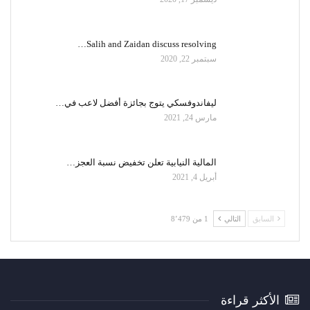
Salih and Zaidan discuss resolving…
سبتمبر 22, 2020
ليفاندوفسكي يتوج بجائزة أفضل لاعب في…
مارس 24, 2021
المالية النيابية تعلن تخفيض نسبة العجز…
أبريل 4, 2021
السابق
التالي
1 من 8٬479
الأكثر قراءة