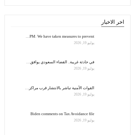
اخر الاخبار
PM: We have taken measures to prevent…
يوليو 19, 2026
في حادثة غريبة.. القضاء السعودي يوافق…
يوليو 19, 2026
القوات الأمنية تباشر بالانتشار قرب مراكز…
يوليو 19, 2026
Biden comments on Tax Avoidance file
يوليو 19, 2026