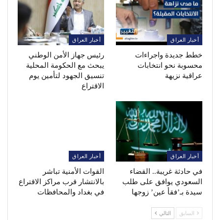
أخبار العراق
أخبار العراق
خطط جديدة واجراءات
رئيس جهاز الأمن الوطني
محسوبة نحو انتخابات
يبحث مع الحكومة المحلية
عراقية نزيهة
تنسيق الجهود لتأمين يوم
الاقتراع
أخبار العراق
أخبار العراق
في حادثة غريبة.. القضاء
القوات الأمنية تباشر
السعودي يوافق على طلب
بالانتشار قرب مراكز الاقتراع
سيدة بـ’فقأ عين’ زوجها
في بغداد والمحافظات
السابق
التالي