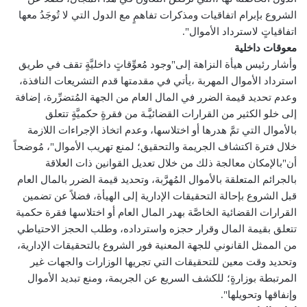
الشروع بإبرام اتفاقيات ومذكرات تفاهمٍ مع الدول التي لا تُوجَدُ معها
اتفاقياتٍ لاسترداد الأموال".
معوقات داخلية
وأشار رئيس هيأة النزاهة إلى"وجود مُعوِّقاتٍ داخليَّةٍ تقف في طريق
استرداد الأموال المهربة ،يأتي في مقدمتها قدم التشريعات النافذة،
وعدم تحديد قيمة الضرر في المال العام من الجهة المُتضرِّرة، إضافة
إلى خلو الكثير من القرارات القضائيَّـة من فقرةٍ حكميَّةٍ تتعلق
بالأموال التي تمَّ هدرها أو اختلاسها، وعدم اتخاذ الإجراءات اللازمة
خلال فترة اكتشاف الجريمة والتحقيق؛ لمنع تهريب الأموال"، مُوضحاً
أن"بالإمكان معالجة ذلك من خلال تعديل القوانين ذات العلاقة
بالجرائم المتعلقة بالأموال المُهرَّبة، وتحديد قيمة الضرر بالمال العام
قبل الشروع بإحالة التحقيقات الإدارية إلى الهيأة، فضلاً عن تضمين
القرارات القضائية الخاصَّة بهدر المال العام أو اختلاسها فقرة حكمية
تتعلق بقيمة المال وقرار حجزه واسترداده، وطلب الحجز الاحتياطي
من الممثل القانوني للجهة المعنية فور الشروع بالتحقيقات الإدارية،
وتحديد وقت معين للتحقيقات التي تجريها الوزارات والجهات غير
المرتبطة بوزارةٍ؛ للكشف السريع عن الجريمة، ومنع تبديد الأموال
وإنفاقها وتحويلها".