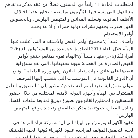
لمتطلبات المادة 18/ رابعاً من الدستور، فضلاً عن عقد مذكرات تفاهمٍ
مع الدول التي يقيم فيها المُتَّهمون بما يضمن تجاوز عقبة اختلاف
الأنظمة القانونية وتسليم المدانين والمتهمين الهاربين، وبالخصوص
الذين صدرت بحقهم نشرات دولية حمراء أو إذاعة بحث.
أوامر الاستقدام
وأضاف عبيد أن"مجموع أوامر القبض والاستقدام التي أعلنت عنها
الهيأة خلال العام 2019 الصادرة بحق عدد من المسؤولين بلغ (226)
أمراً، نُفِّذَ (176) منها ، مبيناً أن"الهيأة تقوم بمتابعةٍ حثيثةٍ لأوامر
القبض الصادرة عن القضاء؛ نتيجة تحقيقاتها ،التي تقع مسؤولية
تنفيذها على عاتق جهات إنفاذ القانون وهي وزارة الداخلية". وتابع
أن"الدوائر القانونية في المؤسسات التي ينتسب إليها الموظف
تتولى مسؤولية تنفيذ أوامر الاستقدام"، مشير إلى "التنسيق والتعاون
المشترك بين الهيأة وأجهزة الدولة الأمنية المختلفة من خلال حضور
المنسقين والممثلين القانونيين بصورةٍ دوريةٍ لمتابعة ملفات الفساد
وتبادل المعلومات وتنفيذ مذكرات القبض وتحديد مواقع المتهمين
الهاربين".
عقود الكهرباء
ونوه رئيس الهيأة إلى أن"مشاركة هيأة النزاهة في
لجنة التحقيق المؤلفة لمراجعة عقود الكهرباء كونها الجهة المُختصَّة
بالتحرّي والتحقيق وفق الصلاحيات التي منحها قانونها النافذ وبما