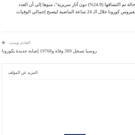
للإصابة بفيروس كورونا المستجد في 85 منطقة، بما في ذلك 4640 حالة تم اكتشافها (24.9%) دون آثار سريرية"، منوها إلى أن العدد
الإجمالي للحالات ارتفع لـ1636781". وأضاف: "أكدنا 245 حالة وفاة بفيروس كورونا خلال الـ 24 ساعة الماضية ليصبح إجمالي الوفيات
القادم بوست
روسيا تسجل 389 وفاة و19768 إصابة جديدة بكورونا
المزيد عن المؤلف