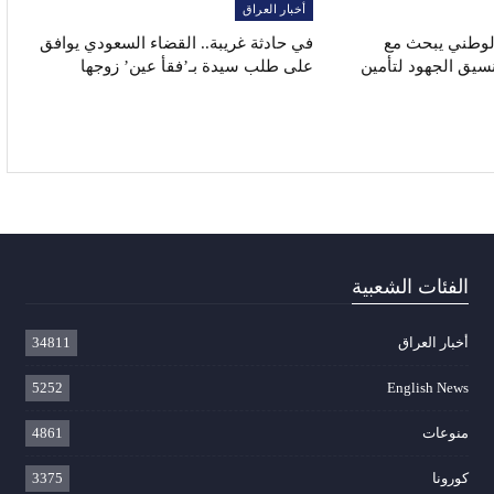
أخبار العراق
الوطني يبحث مع
في حادثة غريبة.. القضاء السعودي يوافق
نسيق الجهود لتأمين
على طلب سيدة بـ’فقأ عين’ زوجها
الفئات الشعبية
أخبار العراق
34811
5252
English News
منوعات
4861
كورونا
3375