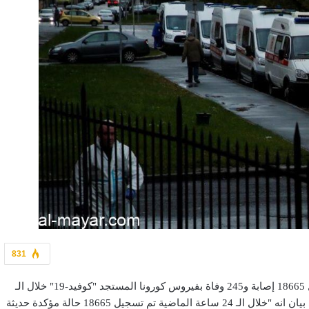
831
متابعة- واع أعلنت السلطات الصحية في روسيا، اليوم الأحد، تسجيل 18665 إصابة و245 وفاة بفيروس كورونا المستجد "كوفيد-19" خلال الـ
24 ساعة الماضية. وقال مقر مكافحة فيروس كورونا في روسيا، في بيان انه "خلال الـ 24 ساعة الماضية تم تسجيل 18665 حالة مؤكدة حديثة