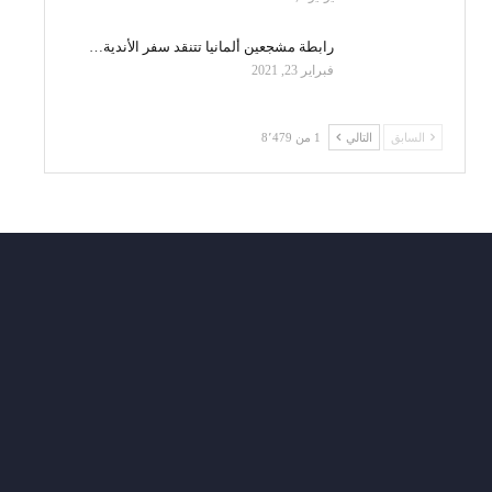
رابطة مشجعين ألمانيا تتنقد سفر الأندية…
فبراير 23, 2021
السابق
التالي
1 من 8٬479