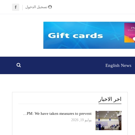
تسجيل الدخول
English News
اخر الاخبار
PM: We have taken measures to prevent…
يوليو 19, 2026