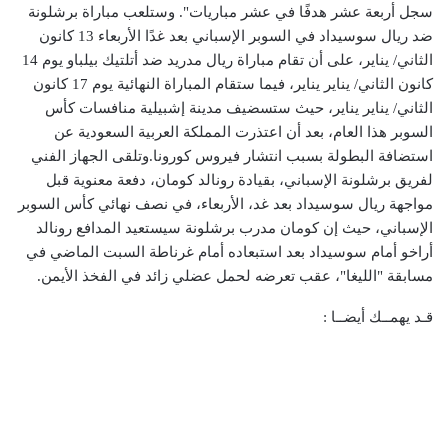
سجل أربعة عشر هدفًا في عشر مباريات". وستلعب مباراة برشلونة
ضد ريال سوسيداد في السوبر الإسباني بعد غدًا الأربعاء 13 كانون
الثاني/ يناير، على أن تقام مباراة ريال مدريد ضد أتلتيك بيلباو يوم 14
كانون الثاني/ يناير يناير، فيما ستقام المباراة النهائية يوم 17 كانون
الثاني/ يناير يناير، حيث ستسضيف مدينة إشبيلية منافسات كأس
السوبر هذا العام، بعد أن اعتذرت المملكة العربية السعودية عن
استضافة البطولة بسبب انتشار فيروس كورونا.وتلقى الجهاز الفني
لفريق برشلونة الإسباني، بقيادة رونالد كومان، دفعة معنوية قبل
مواجهة ريال سوسيداد بعد غد، الأربعاء، في نصف نهائي كأس السوبر
الإسباني، حيث إن كومان مدرب برشلونة سيستعيد المدافع رونالد
أراخو أمام سوسيداد بعد استبعاده أمام غرناطة السبت الماضي في
مسابقة "الليغا"، عقب تعرضه لحمل عضلي زائد في الفخذ الأيمن.
قـد يهمــك أيضــا :