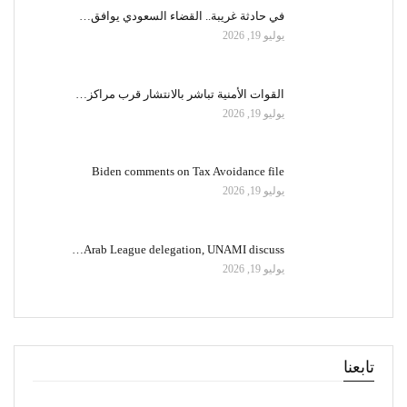
في حادثة غريبة.. القضاء السعودي يوافق…
يوليو 19, 2026
القوات الأمنية تباشر بالانتشار قرب مراكز…
يوليو 19, 2026
Biden comments on Tax Avoidance file
يوليو 19, 2026
Arab League delegation, UNAMI discuss…
يوليو 19, 2026
تابعنا