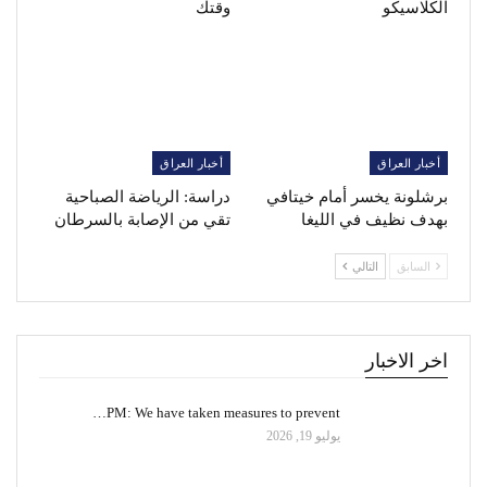
الكلاسيكو
وقتك
أخبار العراق
أخبار العراق
برشلونة يخسر أمام خيتافي
دراسة: الرياضة الصباحية
بهدف نظيف في الليغا
تقي من الإصابة بالسرطان
السابق
التالي
اخر الاخبار
PM: We have taken measures to prevent…
يوليو 19, 2026