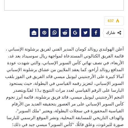
637
شارك
أعلن الهولندي رونالد كومان المدير الفني لفريق برشلونة الإسباني ،
قائمة الفريق الكتالوني المستدعاة لمواجهة ريال سوسيداد بعد غد،
الأربعاء، في نصف نهائي كأس السوبر الإسباني، والتي شهدت عودة
المدافع رونالد أراخو، كما يعقد الملايين من عشاق برشلونة الإسباني
آمالا كبيرة على الأرجنتيني ليونيل ميسي قائد الفريق في الفوز بلقب
السوبر الإسباني، لتعزيز رقمه القياسي في البطولة، حيث يستحوذ
البارسا على الرقم القياسي لعدد مرات التتويج بـ13 لقبًا.ويتصدر
النجم الأرجنتيني ليونيل ميسي، قائد فريق برشلونة، قائمة أبرز نجوم
كأس السوبر الإسباني على مر العصور بتحقيقه العديد من الأرقام
القياسية المحفورة في سجلات البطولة، ويعتبر "ملك السوبر"،
والهداف التاريخي للمسابقة المحلية، ونشر الموقع الرسمي للبارسا
صورة للبرغوث، وعلق قائلًا، "كأس السوبر؟ ميسي جيد في ذلك؛