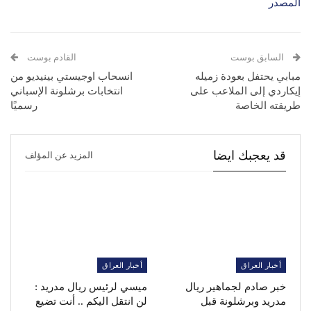
المصدر
السابق بوست
القادم بوست
مبابي يحتفل بعودة زميله
انسحاب اوجيستي بينيديو من
إيكاردي إلى الملاعب على
انتخابات برشلونة الإسباني
طريقته الخاصة
رسميًا
قد يعجبك ايضا
المزيد عن المؤلف
أخبار العراق
أخبار العراق
خبر صادم لجماهير ريال
ميسي لرئيس ريال مدريد :
مدريد وبرشلونة قبل
لن انتقل اليكم .. أنت تضيع