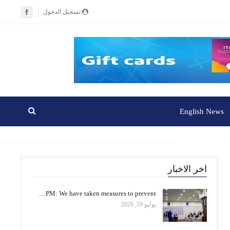
تسجيل الدخول
English News
اخر الاخبار
PM: We have taken measures to prevent…
يوليو 19, 2026