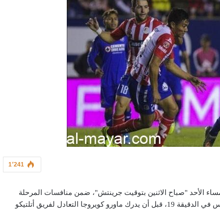
1٬241
فريق أتلتيكو سان لويس مع ضيفه أطلس جواد لاخارا 1 / 1 ، مساء الأحد "صباح الاثنين بتوقيت جرينتش"، ضمن منافسات المرحلة
الثالثة من الدوري المكسيكي، حيث تقدم مارسيلو كوريا لفريق أطلس في الدقيقة 19، قبل أن يدرك ماورو كويروجا التعادل لفريق أتلتيكو