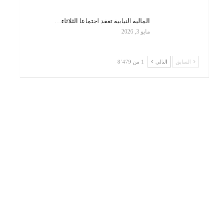
المالية النيابية تعقد اجتماعا الثلاثاء…
مايو 3, 2026
السابق
التالي
1 من 8٬479