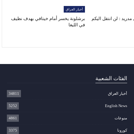
أخبار العراق
دريد : لن انتقل اليكم
برشلونة يخسر أمام خيتافي بهدف نظيف
في الليغا
الفئات الشعبية
أخبار العراق
34811
5252
English News
منوعات
4861
كورونا
3375